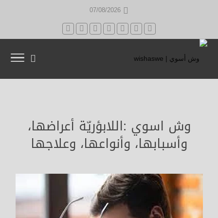
07/08/2026
وش اسوي :اللابؤريّة أعراضها،
وأسبابها، وأنواعها، وعلاجها