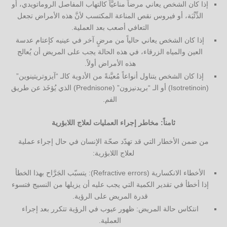
إذا كان الشخص يعاني مرضاً مناعيَّاً كالتهاب المفاصل الروماتويدي، أو
الذِّئْبَة، أو فيروس نقص المناعة المكتسب لأنَّ هذه الأمراض تجعل
التعافي أصعب بعد العملية.
إذا كان الشخص يعاني حالياً من مرضٍ آخر في عينيه كإعتام عدسة
العين والمياه الزرقاء، في هذه الحالة يجب على المريض أن يُعالج
هذه الأمراض أولاً.
إذا كان الشخص يتناول أنواعاً مُعيَّنةً من الأدوية كالـ “آيزوتريتينوين”
(Isotretinoin) أو الـ “بريدنيزون” (Prednisone) الذي يُؤخَذ عن طريق
الفم.
ثامناً: مخاطر إجراء العمليات لعلاج اللابؤرية
من ضمن الأخطار التي قد تهدّد صحّة الإنسان في حال إجراء عملية
لعلاج اللابؤرية:
الأخطاء الانكسارية (Refractive errors): يتسبّب الجَرَّاح بهذا الخطأ
إذا أخطأ في تقدير الكمية التي يجب عليه أن يزيلها من النسيج فتسوء
قدرة المريض على الرؤية.
انتكاس حالة المريض: ظهور عيوب في الرؤية تتكرر بعد إجراء
العملية.