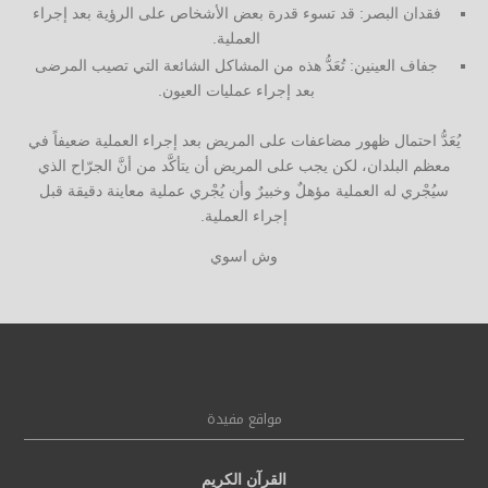
فقدان البصر: قد تسوء قدرة بعض الأشخاص على الرؤية بعد إجراء
العملية.
جفاف العينين: تُعَدُّ هذه من المشاكل الشائعة التي تصيب المرضى
بعد إجراء عمليات العيون.
يُعَدُّ احتمال ظهور مضاعفات على المريض بعد إجراء العملية ضعيفاً في
معظم البلدان، لكن يجب على المريض أن يتأكَّد من أنَّ الجرّاح الذي
سيُجْري له العملية مؤهلٌ وخبيرٌ وأن يُجْري عملية معاينة دقيقة قبل
إجراء العملية.
وش اسوي
مواقع مفيدة
القرآن الكريم