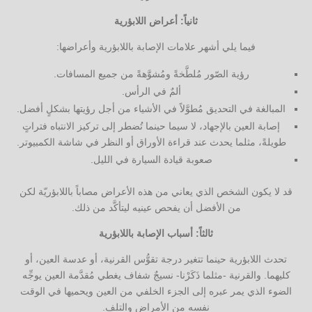
ثانياً: أعراض اللابؤرية
فيما يلي أشهر علامات الإصابة باللابؤرية وأعراضها:
رؤية الصّور مُلطَّخةً ومُشوَّهةً من جميع المسافات.
ألمٌ في الرأس.
المبالغة في التحديق مُطوَّلاً في الأشياء من أجل رؤيتها بشكلٍ أفضل.
إصابة العين بالإجهاد، لا سيما حينما تُضطر إلى تركيز الانتباه فتراتٍ
طويلةً، مثلما يحدث عند قراءة الأوراق أو النظر في شاشة الكمبيوتر.
صعوبة قيادة السيارة في الليل.
قد لا يكون الشخص الذي يعاني من هذه الأعراض مصاباً باللابؤريّة لكن
من الأفضل أن يفحص عينيه ليتأكَّد من ذلك.
ثالثاً: أسباب الإصابة باللابؤرية
تحدث اللابؤرية حينما تتغير درجة تقوُّس القرنية، أو عدسة العين، أو
كليهما. والقرنية -مثلما ذَكَرْنا- نسيجٌ شفاف يغطي مُقدَّمة العين يوجِّه
الضوء الذي يمر عبره إلى الجزء الخلفي من العين ويحميها في الوقت
نفسه من الأمراض والتلف.