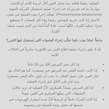
العملية رقيقةً للغاية مما يجعل العين أقلّ عُرضةً للأذى أو الإصابة
موازنةً بما قد تتعرض له عند إجراء عملية استئصال القرنيّة بالضوء
(Photorefractive keratectomy). يُفضَّل إجراء هذه العملية في بعض
الأحيان إذا كانت قرنية الشخص رقيقةً وإذا كان المصاب لا يستطيع
إجراء عملية الليزك، لكنَّها تُسبب عادةً ألماً أشدّ من الذي تسببه عملية
الليزك.
سابعاً: لماذا يجب علينا تجنُّب إجراء العلميات التي يُستعمَل فيها الليزر؟
قد لا يكون إجراء عملية لعلاج العين من اللابؤرية مناسباً في الحالات
الآتية:
إذا كان عمر المريض أقل من 18 عاماً.
إذا كانت حاسة البصر عند المريض غير مستقرة، كما هو الحال مع
كبار السن على سبيل المثال، إذ يجب أن تكون حالة البصر مستقرةً
مدة عامٍ على الأقل قبل إجراء العملية.
إذا كان المريض مصاباً بالسكري، لأنَّ العملية قد تزيد حالات
التشوهات التي سبَّبَها السكري في العين سوءاً.
إذا كانت المرأة حاملاً أو مُرضعاً لأنَّ عدم استقرار الهرمونات في
جسمها قد يجعل نتيجة العملية غير مضمونة.