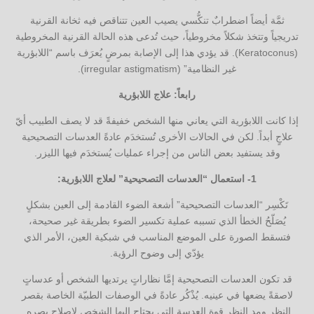
ثمَّة أيضاً اضطرابٌ تنكُّسي يصيب العين تتناقص فيه ثخانة القرنية
تدريجياً وتتخذ شكلاً مخروطياً، حيث تُدعى هذه الحالة القرنية المخروطية
(Keratoconus). قد يؤدي هذا إلى الإصابة بمرضٍ يُعرَف باسم “اللابؤرية
غير النظامية” (irregular astigmatism).
رابعاً: علاج اللابؤرية
إذا كانت اللابؤرية التي يعاني منها الشخص خفيفةً قد لا يصف الطبيب أيّ
علاجٍ أبداً. لكن في الحالات الأخرى تُستخدَم عادةً العدسات التصحيحية
وقد يستفيد بعض الناس من إجراء عمليات يُستخدَم فيها الليزر.
1- استعمال “العدسات التصحيحية” لعلاج اللابؤرية:
تَكْسِر “العدسات التصحيحية” أشعة الضوء القادمة إلى العين بشكلٍ
يُصَلّحُ الخطأ الذي تسببه عملية تكسير الضوء بطريقة غير صحيحة،
فتسقط الصورة على الموضع المناسب في شبكية العين، الأمر الذي
يؤدّي إلى وضوح الرؤية.
قد تكون العدسات التصحيحية إمَّا نظاراتٍ يرتديها الشخص أو عدساتٍ
لاصقةً يضعها في عينيه. يُذْكُر عادةً في الوصفات الطبيّة الخاصة بقصر
النظر ومد النظر قوة العدسة التي يحتاج إليها الشخص لإصلاح بصره.