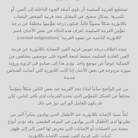
تستطيع القرنية السليمة أن تلوي أشعّة الضوء الداخلة إلى العين، أو
تكسرها، بشكلٍ صحيح. في المقابل تتخذ قرنية الشخص المصاب
باللابؤرية شكلاً بيضويَّاً غالباً، فتكون درجة تقوُّسها مختلفةً عن درجة
تقوُّس القرنية السليمة، تُعرَف هذه الحالة في بعض الأحيان باسم
“اللابؤرية الناجمة عن تشوه القرنية” (corneal astigmatism).
نتيجة اختلاف درجة تقوس قرنية العين المصابة باللابؤرية عن قرنية
العين العادية السليمة تسقط أشعة الضوء على موضعين مختلفين من
الشبكية عوضاً عن موضعٍ واحد. يؤدي هذا إلى ضبابيةٍ في الرؤية ورؤية
صورة مزدوجة في بعض الأحيان إذا كانت اللابؤرية التي أصابت الشخص
شديدة.
من غير الواضح تماماً لماذا تتخذ القرنية عند بعض الناس شكلاً مقوَّساً
مختلفاً عن الشكل المُقوَّس الذي تتخذه القرنيات لدى باقي الناس، لكن
قد يكون للعامل الوراثي دورٌ في ذلك.
تُعَدُّ نسبة الإصابة باللابؤرية عند الأطفال الذين يولدون مبكراً أكبر من
نظيرتها لدى الأطفال الذين يولدون في الموعد الطبيعي. وقد تؤدي أنواع
معينة من العمليات أو الإصابات التي تتعرض لها العين إلى إلى ظهور
نُدبات على قرنية العين تسبب الإصابة باللابؤرية.