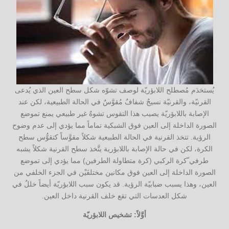
يُستخدَم مُصطلح اللابؤريّة لوصف تشوّه شكل سطح العين الذي يُدعى
القرنيّة، والقرنيّة نسيجٌ شفافٌ مُقوَّسٌ في الحالة الطبيعية، لكن عند
الإصابة باللابؤريّة يصيب هذا التقوس تشوهٌ غير طبيعي يمنع تموضع
الصورة الداخلة إلى العين فوق الشبكية تماماً مما يؤدي إلى عدم وضوح
الرؤية. تتخذ القرنية في الحالة الطبيعية شكلاً مقوَّساً كتقوُّس سطح
الكرة، لكن في حالة الإصابة باللابؤرية يتَّخذ سطح القرنية شكلاً يشبه
طرفي ّكرة الركبي (كرة متطاولة الطرفين) مما يؤدي إلى تموضع
الصورة الداخلة إلى العين فوق مكانين مختلفَيْن في الجزء الخلفي من
العين، وهذا يسبب ضبابيّة الرؤية. قد يكون سبب اللابؤريّة أيضاً خللٌ في
شكل العدسات التي تقع خلف القرنية داخل العين.
أوَّلاً: تشخيص اللابؤريّة