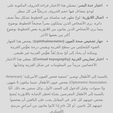
اختبار حدة البصر:
يتضمّن هذا الاختبار قراءة الحروف المكتوبة على
لوحةٍ يتضاءل فيها حجم الحروف تدريجيَّاً في كل سطر.
اتصال اللابؤرية:
لوحٌ تظهر فيه سلسلة من الخطوط تشكل معاً نصف
دائرة. يرى الأشخاص الذين يمتلكون بصراً صحيحاً الخطوط بوضوح
بينما يرى الأشخاص الذين يعانون من اللابؤرية بعض الخطوط بوضوحٍ
أكثر من بعضها الآخر.
جهاز تشخيص صحة العيون (ophthalmometer):
يفحص هذا الجهاز
الضوء المُنعكِس من سطح القرنية ويقيس درجة تقوُّس القرنية
ويمكنه أن يحدّد إلى أيّ مدىً يُعَدُّ تقوُّس القرنية غير طبيعي.
اختبار تضاريس القرنية (Corneal topography):
يعطي هذا الاختبار
الأخصائيين مزيداً من المعلومات عن شكل القرنية وتحدّبها.
بالنسبة إلى الأطفال توصي “جمعية فحص العيون الأمريكية” (American
Optometric Association) بفحص عيون الأطفال حينما يبلغون 6 شهور،
و3 سنوات، وقبل الدخول إلى الصف الأول، وكل سنتين بعد ذلك. أمَّا
بالنسبة إلى الأطفال المعرضين بشدّة لخطر الإصابة باللابؤرية يُنصح
بفحص عيونهم كل عام. في المقابل يجب على البالغين أن يفحصوا
عيونهم كلّ عامين، أو كلّ عامٍ إذا كانوا يعانون من أمراضٍ مزمنةٍ
كالسكري.