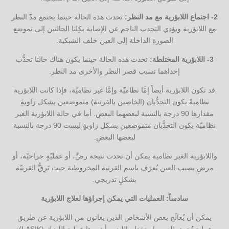
2- اجتماع اللابؤرية مع مد النظر:
تحدث هذه الحالة حينما يجتمع مدّ النظر
مع اللابؤرية ويؤدي التحدب الناجم عن الإصابة بكِلتا الحالتين إلى تموضع
الصورة الداخلة إلى العين خلف الشبكية.
3- اللابؤرية المختلطة:
تحدث هذه الحالة حينما يكون هناك حالتا تحدُّب
إحداهما تسبب قصر النظر والأخرى مد النظر.
قد تكون اللابؤرية أيضاً إمَّا نظاميّة وإمَّا غير نظاميّة، فإذا كانت اللابؤرية
نظاميةً يكون التحدُّبان (الخاصين بالقرنية) متموضعين بشكل زاويةٍ
مقدارها 90 درجة بالنسبة لبعضهما البعض. أما في حالة اللابؤرية الغير
نظاميّة يكون التحدُّبان متموضعين بشكل زاويةٍ ليست 90 درجة بالنسبة
لبعضها البعض.
واللابؤرية الغير نظامية يمكن أن تحدث نتيجة رضٍّ، أو عمليّةٍ جراحيّة، أو
مرضٍ يصيب العين يُعرَف باسم القرنية المخروطية حيث تَرِقُّ القرنيّة
بشكلٍ تدريجي.
سادساً: العمليات التي يمكن إجراؤها لعلاج اللابؤرية
يمكن أن يُعالَج بعض الأشخاص الذين يعانون من اللابؤرية عن طريق