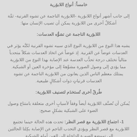
خامساً: أنواع اللابؤرية
إلى جانب أشهر أنواع اللابؤرية -اللابؤرية الناجمة عن تشوه القرنية- ثمَّة
أشكالٌ أخرى من اللابؤرية يمكن أن تصيب الإنسان منها:
اللابؤرية الناجمة عن تشوُّه العدسات:
يشبه هذا النوع من اللابؤرية النوع الذي سببه تشوه القرنية لكنَّه يؤثر في
العدسات عوضاً عن القرنية. إذ عوضاً عن اتخاذ العدسات شكلاً متحدباً
مثالياً تختلف درجة تحدُّب العدسة عند الإصابة بهذا النوع من اللابؤرية
مما يؤدي إلى وصول الصورة مشوَّهةً إلى مؤخرة العين أو الشبكية.
يمتلك معظم الناس الذين يعانون من اللابؤرية الناجمة عن تشوه
العدسات قرنياتٍ ذوات أشكالٍ طبيعية.
طُرقٌ أخرى تُستخدَم لتصنيف اللابؤرية:
يُمكن أن تُصنَّف اللابؤرية أيضاً وفقاً لأسبابٍ أخرى متعلقة بامتناع وصول
الضوء على الشبكية بشكلٍ صحيح:
1- اجتماع اللابؤرية مع قصر النظر:
تحدث هذه الحالة حينما تجتمع
اللابؤرية مع قصر النظر ويؤدي التحدب الناجم عن الإصابة بكِلتا الحالتين
إلى تموضع الصورة الداخلة إلى العين أمام الشبكية.