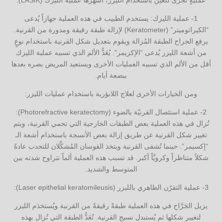
عمليةٍ تُجرى للعين باستخدام الليزر، أشهرها عملية الليزك (LASIK):
1- عملية الليزك: يستخدم الطبيب في هذه العملية جهازاً يُدعى
“الكيراتوميتر” (Keratometer) لإزالة طبقة رقيقة ومدورة من القرنية.
يرفع الجراح الطبقة المُزالة ويقوم بتعديل شكل القرنية باستخدام نوعٍ
من أشعة الليزر يُدعى “الإكزيمر”. يُعَدُّ الألم الذي تسببه عملية الليزك
أقل من الألم الذي تسببه العمليات الأخرى ويستعيد المريض بصره بعدها
ببضعة أيام.
ومن الخيارات الأخرى لعلاج اللابؤرية باستخدام عمليات الليزر:
2- عملية استئصال القرنيّة بالضوء (Photorefractive keratectomy):
تُزال في هذه العملية بعض الطبقات الخارجية التي تحمي القرنية، ويتم
تغيير شكل القرنية عن طريق إزالة بعض الأنسجة باستخدام أشعة الـ
“إكسيمر”. حينما تُشفى القرنية ويتخذ القوسان المُشكِّلان للتحدب عادةً
شكلاً متناظراً وكرويَّاً أكبر. قد تسبب هذه العملية ألماً تتراوح شدته بين
المتوسط والشديد.
3- عملية التقرّن الظاهري بالليزر (Laser epithelial keratomileusis):
يزيل الجَرَّاح في هذه العملية طبقةً رقيقةً من القرنية ويُستخدَم الليزر
لتغيير شكلها ثم يُستبدل نسيج القرنية. تُعَدُّ الطبقة التي تُزال بهذه