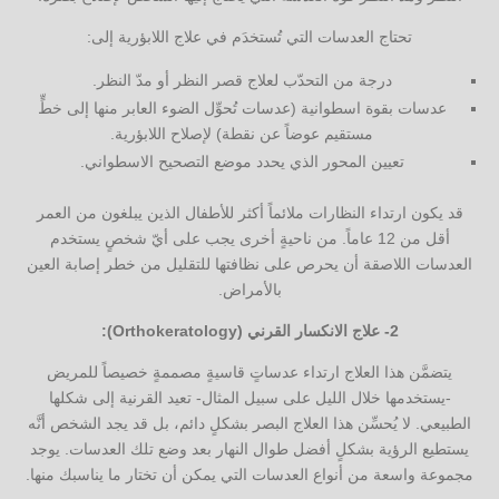
تحتاج العدسات التي تُستخدَم في علاج اللابؤرية إلى:
درجة من التحدّب لعلاج قصر النظر أو مدّ النظر.
عدسات بقوة اسطوانية (عدسات تُحوِّل الضوء العابر منها إلى خطٍّ
مستقيم عوضاً عن نقطة) لإصلاح اللابؤرية.
تعيين المحور الذي يحدد موضع التصحيح الاسطواني.
قد يكون ارتداء النظارات ملائماً أكثر للأطفال الذين يبلغون من العمر
أقل من 12 عاماً. من ناحيةٍ أخرى يجب على أيّ شخصٍ يستخدم
العدسات اللاصقة أن يحرص على نظافتها للتقليل من خطر إصابة العين
بالأمراض.
2- علاج الانكسار القرني (Orthokeratology):
يتضمَّن هذا العلاج ارتداء عدساتٍ قاسيةٍ مصممةٍ خصيصاً للمريض
-يستخدمها خلال الليل على سبيل المثال- تعيد القرنية إلى شكلها
الطبيعي. لا يُحسِّن هذا العلاج البصر بشكلٍ دائم، بل قد يجد الشخص أنَّه
يستطيع الرؤية بشكلٍ أفضل طوال النهار بعد وضع تلك العدسات. يوجد
مجموعة واسعة من أنواع العدسات التي يمكن أن تختار ما يناسبك منها.