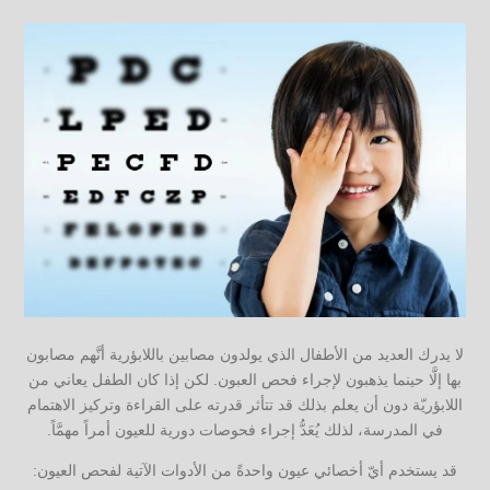
لا يدرك العديد من الأطفال الذي يولدون مصابين باللابؤرية أنَّهم مصابون
بها إلَّا حينما يذهبون لإجراء فحص العبون. لكن إذا كان الطفل يعاني من
اللابؤريّة دون أن يعلم بذلك قد تتأثر قدرته على القراءة وتركيز الاهتمام
في المدرسة، لذلك يُعَدُّ إجراء فحوصات دورية للعيون أمراً مهمَّاً.
قد يستخدم أيّ أخصائي عيون واحدةً من الأدوات الآتية لفحص العيون: