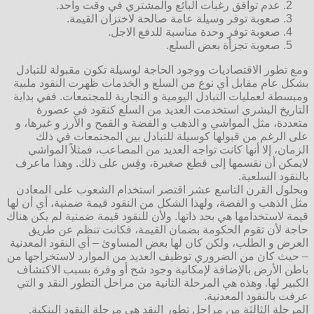
عدم توافق رغبات البائع والمشتري في وقت واحد.
صعوبة توفر وسيلة عامة صالحة لاختزان القيمة.
صعوبة توفر وحدة مناسبة للدفع الاجل.
صعوبة تجزأة بعض السلع.
ومع تطور الاقتصاديات ووجود الحاجة لوسيلة تكون مقبولة للتبادل
بشكل عام مقابل أي نوع من السلع و الخدمات ظهرت النقود ملبية
ومبسطة لعمليات التبادل اليومية و التجارية للمجتمعات. ففي بداية
التاريخ البشري استخدمت العديد من السلع كنقود في عصورة
متعددة، مثل المواشي و الذهب و الفضة و القمح و الأرز و غيرها، و
على الرغم من قبولها كوسيلة للتبادل بين المجتمعات في ذلك
الزمان، إلا أنها كانت تواجه العديد من المصاعب، فمثلاً المواشي
لايمكن أن نقسمها إلى قطع صغيرة، وقِس على ذلك. وهذا ماعرف
بالنقود السلعية.
وبحلول القرن التاسع عشر اقتصر استخدام الشعوب على المعادن
مثل الذهب و الفضة، ولهذا الشكل من النقود قيمة ضمنية، أي أن لها
قيمة لاستخدامها هي بحد ذاتها. ولأن للنقود قيمة ضمنية لم يكن هناك
حاجة لأن تقوم الحكومة بضمان القيمة، فكانت تنظم عن طريق
العرض و الطلب، ولكن كان لها بعض المساوئ – أي النقود المعدنية
– حيث كان من الضروري توظيف العديد من الموارد لاستخراجها من
باطن الأرض بالإضافة لإمكانية وجود شح أو وفرة بسبب الاكتشاف
الكبير لها. وهذه هي المرحلة الثانية من مراحل التطور النقد و التي
عرفت بالنقود المعدنية.
المرحلة الثالثة من مراحل تطور النقد هي مرحلة النقود البنكية.