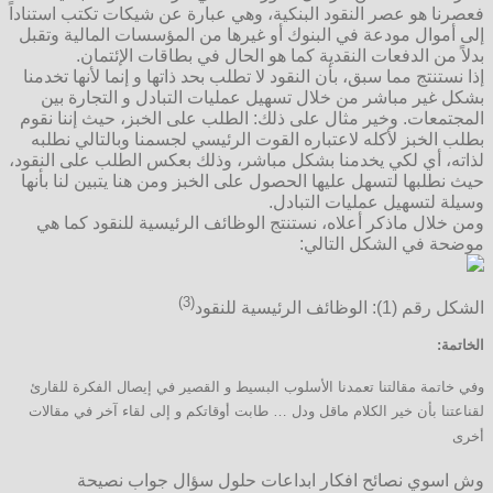
فعصرنا هو عصر النقود البنكية، وهي عبارة عن شيكات تكتب استناداً
إلى أموال مودعة في البنوك أو غيرها من المؤسسات المالية وتقبل
بدلاً من الدفعات النقدية كما هو الحال في بطاقات الإئتمان.
إذا نستنتج مما سبق، بأن النقود لا تطلب بحد ذاتها و إنما لأنها تخدمنا
بشكل غير مباشر من خلال تسهيل عمليات التبادل و التجارة بين
المجتمعات. وخير مثال على ذلك: الطلب على الخبز، حيث إننا نقوم
بطلب الخبز لأكله لاعتباره القوت الرئيسي لجسمنا وبالتالي نطلبه
لذاته، أي لكي يخدمنا بشكل مباشر، وذلك بعكس الطلب على النقود،
حيث نطلبها لتسهل عليها الحصول على الخبز ومن هنا يتبين لنا بأنها
وسيلة لتسهيل عمليات التبادل.
ومن خلال ماذكر أعلاه، نستنتج الوظائف الرئيسية للنقود كما هي
موضحة في الشكل التالي:
(3)
الشكل رقم (1): الوظائف الرئيسية للنقود
الخاتمة:
وفي خاتمة مقالتنا تعمدنا الأسلوب البسيط و القصير في إيصال الفكرة للقارئ
لقناعتنا بأن خير الكلام ماقل ودل … طابت أوقاتكم و إلى لقاء آخر في مقالات
أخرى
وش اسوي نصائح افكار ابداعات حلول سؤال جواب نصيحة