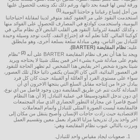
ورقة ليس لها قيمة بحد ذاتها، ورغم ذلك نكد ونتعب للحصول عليها
(1)
من أجل إشباع رغباتنا و حاجتنا اليومية.
استخدمت النقود على مر العقود كنقد متوفر لدينا لمقابلة احتياجاتنا
اليومية، واستخدمت كوادئع في المصارف للحصول على الفوائد منها
، وكذلك كقيمة لثرواتنا. النقود هي القلب النابض لأي نظام مالي في
كوكبنا المالي. كلنا نعلم أنه قد إختراع النقد، كانت توجد وسيلة وحيدة
للتبادل بين الناس، وهي مبادلة سلعة بسلعة أخرى، وهو مايطلق
عليه:
نظام المقايضة (BARTER).
(2)
ويجد بنا هنا أن نعرف نظام المقايضة BARTER على أنه
“نظام
يقوم على مبادلة شيء بشيء اخر فمن يملك شيئا لا يحتاجه ويريد
شيئا بحوزة شخص اخر يقايض هذا الشخص. لم تظهر الحاجة للنقود
في العصور البدائية، التي كان الإنسان يكتفي ذاتيا خلال تلك العصور،
سواء على مستوى الفرد أو العائلة أو القبيلة. حيث كان كل فرد
يبادل جزءا من إنتاجه مقابل السلع التي ينتجها الاخرون أي أن
المبادلة كانت تتم عن طريق المقايضة دون وجود فاصل من اي نوع،
اي دون تدخل النقودوسيطا في عملية التبادل. إلا أن هذا النظام
أصبح قاصرا عن مجاراة التطور الحضاري الذي ساد المجتمعات
فالمقايضة ليست الصورة المثلى للتبادل واتمام المعاملات
الاقتصادية حيث زادت حاجات الإنسان وأصبح يتنقل من مكان إلى
اخر واخذ يدرك تدريجيا مزايا الانفراد بعمل معين وتقسيم العمل
وبرزت بالتالي عيوب نظام المقايضة وهي:
صعوبات ايجاد مقياس واحد للتبادل.