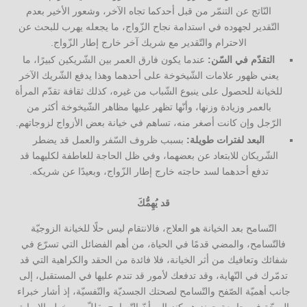
النّاتج عن التنمّر من قبل أحدكما تجاه الآخر، وشعور الأخير بعدم
التّقدير لجهوده في استدامة نجاح الزّواج، ما يجعله يهرب للبحث عن
الاحترام والتّقدير مع شريك آخر خارج إطار الزّواج.
التقدّم في السّن:
عندما يكون فارق العمر بين الشّريكين كبيرًا، ما
يعني ظهور علامات الشّيخوخة على أحدهما وهذا يدفع الشّريك الآخر
للخيانة للحصول على ينبوع الشّباب من غيره، كذلك ثقافة تقدّم المرأة
بالعمر وزيادة وزنها، وأنّها تظهر عليها مظاهر الشّيخوخة أكثر من
الرّجل وإن كانت أصغر منه، تساهم في خيانة بعض الأزواج لزوجاتهم.
البعد لفترات طويلة:
بسبب ظروف السّفر والعمل قد يضطر
الشّريكان للابتعاد عن بعضهما، وفي ظل الحاجة للعاطفة لكليهما قد
تدفع أحدهما لسد حاجته خارج إطار الزّواج، وبعيدًا عن شريكه.
قد يُهِمُّكَ
التّسامح بعد الخيانة هو العلاج، فالانتقام ليس حلًا للخيانة الزوجيّة
فالتّسامح، والمضي قدمًا في الحياة، من أهم الفضائل التي تسرّع في
شفائك وتعافيك من أثر الخيانة، فلا فائدة من الحقد والكراهية التي قد
تدمّرك في النّهاية، وقد تدفعك لأمور قد تندم عليها في المستقبل، إلى
جانب أهميّة الصّفح والتّسامح لصحتك الجسديّة والنّفسيّة، إذ أشار خبراء