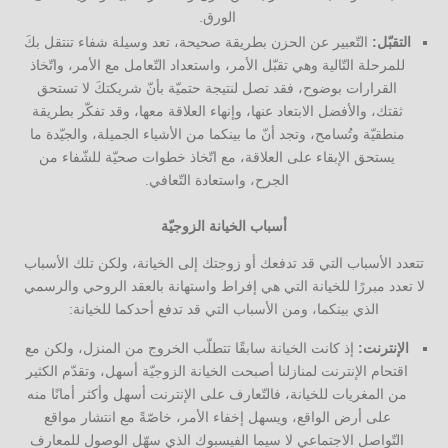
الورق.
التقبّل:
التّعبير عن الحزن بطريقة صحيحة، تعد وسيلة شفاء تنتقل بكَ
للمرحلة التّالية وهي تقبّل الأمر، واستعداد التّعامل مع الأمر، واتّخاذ
القرارات بوضوح، فقد تصل لنتيجة حتميّة بأنّ شريكتكَ لا تستحق
ثقتك، والأفضل الابتعاد عنها، وإنهاء العلاقة معها، وقد تفكّر بطريقة
منطقيّة وتُسامح، وتجد أنّ ما بينكما من الأشياء الجميلة، والجيّدة ما
يستحق الإبقاء على العلاقة، مع اتّخاذ خطوات صحيّة للشّفاء من
الجرح، واستعادة التّعافي.
أسباب الخيانة الزوجيّة
تتعدد الأسباب التي قد تدفعك أو زوجتك إلى الخيانة، ولكن تلك الأسباب
لا تعدد مبررًا للخيانة التي هي إفراط واستهانة بالعقد الروحي والرسمي
الذي بينكما، ومن الأسباب التي قد تدفع أحدكما للخيانة:
الإنترنت:
إذ كانت الخيانة سابقًا تتطلّب الخروج من المنزل، ولكن مع
اقتحام الإنترنت لمنازلنا أصبحت الخيانة الزوجيّة أسهل، وتقدّم الكثير
من المغريات للخيانة، فالتّعارف على الإنترنت أسهل وأكثر أمانًا منه
على أرض الواقع، ويسهل إخفاء الأمر، خاصّةً مع انتشار مواقع
التّواصل الاجتماعي لا سيما الفيسبوك الذي سهّل الوصول للمعارف