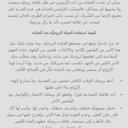
يمكن أن تحدث الخيانة من أحد الزّوجين في ظل علاقة زوجيّة سعيدة،
ولا يشوبها أي مشاكل، فالمسبّب الرّئيسي للخيانة هي عدم القدرة على
تحقيق الرّضا من الشّريك، أو بسبب تدنّي احترام الطّرف الخائن لنفسه،
فيبحث عن علاقة تُشعره بأنّه ما زال مرغوبًا.
كيفية استعادة الحياة الزوجيّة بعد الخيانة
قد تزل قدمكَ وتقع في مستنقع الخيانة الزوجيّة، وما يجرّه عليكَ مثل
هذا الأمر من الشّعور بالنّدم، والاكتئاب، فليس من السّهل خيانة العهود
المقدّسة التي قطعتها لزوجتكَ في بداية زواجكما، وقد يتطلّب منك
الأمر الكثير من الجهد، لكسب ثقة شريكتكَ من جديد، وإذا أردتَ لهذا
الزّواج أن يستمر ويتعافى بعد الخيانة فكّر في النّصائح التّالية:
أعطِ زوجتك الوقت الكافي لتشفى من الصّدمة، ولا تسارع لإنهاء
الزّواج بناءً على طلبها.
أنهِ علاقتك المحرّمة فورًا، واقطع كل وسائل الاتصال والتّواصل مع
الشّخص الآخر.
تحمّل مسؤوليّة فعلتك، واعترف بخطئك، واعتذر لها، وأثبت لها أنّك
قادر على التغيّر، وعدم العودة لمثل هذا الأمر، واقترح عليها في سبيل
ذلك الذّهاب إلى مستشار علاقات زوجيّة خطوة باتّجاه التّغيير،
والمحافظة على زواجكما.