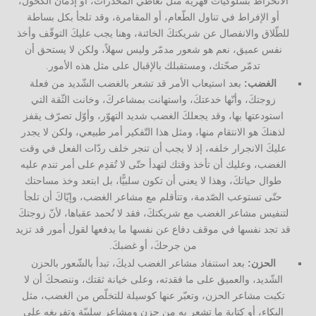
الانخراط بسلوكيّات قهريّة مثل تعاطي المخدّرات، أو إدمان الكحول،
أو الإفراط في تناول الطّعام، أو المقامرة، وقد تلجأ بكل بساطة
للطّلاق والانفصال عن شريكتكَ الخائنة، وهنا يجب عليكَ التوقّف وأخذ
نفس عميق، نعم هو شعور مدمّر وليس سهلاً، ولكن لا يستحق أن
تدمّر صحّتك، ومستقبلك بالإقبال على مثل هذه الأمور.
الغضب:
بعد استيعاب الأمر قد تشعر بالغضب الشّديد من فعلة
زوجتكَ، وأنّها خدعتكَ، واستهانت بمشاعركَ، وخانت الثّقة التي
استودعتها بها، وقد يجعلكَ الغضب شديد التهوّر، وأوّل تصرّف يقفز
لذهنكَ هو الانتقام منها، ومثل هذا التّفكير أمر طبيعي، ولكن لا يجدر
عليكَ الانجرار خلفه، إذ لا يجب أن تنجر خلف ردّات الفعل في وقت
الغضب، وعليك أن تأخذ وقتك لتهدأ حتّى لا تُقدِم على أمر تندم عليه
طوال حياتكَ، وهذا لا يعني أن تكون سلبيًّا، بل ابتعد وخذ مساحتك
حتّى تستوعب الصّدمة، وتتأقلم مع مشاعر الغضب، وإيّاكَ أن تلجأ
لتنفيس مشاعر الغضب مع شريكتكَ، فقد لا تُحمد عقباها، لأنّ زوجتكَ
قد تجد نفسها في موقف دفاع عن نفسها ما يدفعها لقول أمور قد تزيد
من جرحكَ، أو غضبكَ.
الحزن:
بعد استنفاد مشاعر الغضب لديكَ، تبدأ بالشّعور بالحزن
الشّديد، والعميق على ما فقدته، وعلى خيانة ثقتك، وننصحكَ أن لا
تكبت مشاعر الحزن، وتعبّر عنها كوسيلة للتخلّص من الغضب، مثل
البكاء، أو كتابة ما تشعر به من حزن ومشاعر سلبيّة وتفريغه على