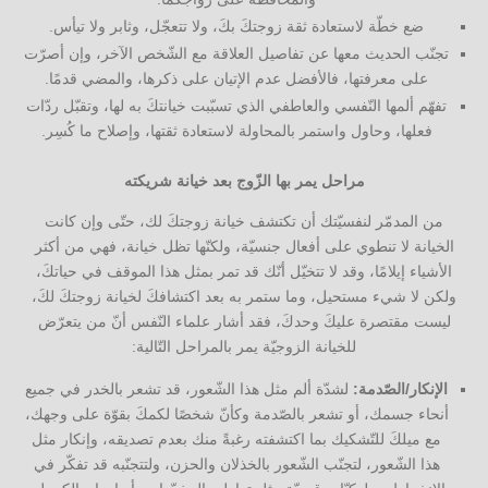
ضع خطّة لاستعادة ثقة زوجتكَ بكَ، ولا تتعجّل، وثابر ولا تيأس.
تجنّب الحديث معها عن تفاصيل العلاقة مع الشّخص الآخر، وإن أصرّت
على معرفتها، فالأفضل عدم الإتيان على ذكرها، والمضي قدمًا.
تفهّم ألمها النّفسي والعاطفي الذي تسبّبت خيانتكَ به لها، وتقبّل ردّات
فعلها، وحاول واستمر بالمحاولة لاستعادة ثقتها، وإصلاح ما كُسِر.
مراحل يمر بها الزّوج بعد خيانة شريكته
من المدمّر لنفسيّتك أن تكتشف خيانة زوجتكَ لك، حتّى وإن كانت
الخيانة لا تنطوي على أفعال جنسيّة، ولكنّها تظل خيانة، فهي من أكثر
الأشياء إيلامًا، وقد لا تتخيّل أنّك قد تمر بمثل هذا الموقف في حياتكَ،
ولكن لا شيء مستحيل، وما ستمر به بعد اكتشافكَ لخيانة زوجتكَ لكَ،
ليست مقتصرة عليكَ وحدكَ، فقد أشار علماء النّفس أنّ من يتعرّض
للخيانة الزوجيّة يمر بالمراحل التّالية:
الإنكار/الصّدمة:
لشدّة ألم مثل هذا الشّعور، قد تشعر بالخدر في جميع
أنحاء جسمك، أو تشعر بالصّدمة وكأنّ شخصًا لكمكَ بقوّة على وجهك،
مع ميلكَ للتّشكيك بما اكتشفته رغبةً منك بعدم تصديقه، وإنكار مثل
هذا الشّعور، لتجنّب الشّعور بالخذلان والحزن، ولتتجنّبه قد تفكّر في