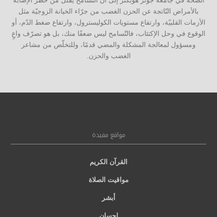
الصحّة في جامعة جونز هوبكنز إلى أنّ التّسامح يقللّ من خطر الإصابة
بالأمراض النّاتجة عن الحزن الغضب من جرّاء الخيانة الزوجيّة مثل
الأزمات القلبيّة، وارتفاع مستويات الكوليسترول، وارتفاع ضغط الدّم، أو
الوقوع في وحل الإكتئاب، فالتّسامح ليس ضعفًا منك، بل هو تصرّف واعٍ
ومسؤول لمعالجة المشكلة والمضي قدمًا، وللتخلّص من مشاعر
الغضب والحزن.
مواقع مفيدة
القرآن الكريم
مواقيت الصلاة
أبشر
إحسان