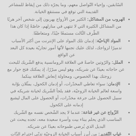
السّابقين، وإحياء التّواصل معهم، وما يجرّه ذلك من إيقاظ للمشاعر
القديمة التي توقع في مستنقع الخيانة.
الهروب من المشاكل:
الكثير من الأزواج يهربون إلى شخص آخر هربًا
من المشاكل الكثيرة التي لا تنتهي في منازلهم، خاصّةً إذا كان هذا
الطّرف الثّالث مستمعًا جيّدًا، ومتعاطفًا.
المواد الإباحيّة:
إدمان تلك المواد على الإنترنت من أكثر الأسباب
تدميرًا لزواجك، لذلك عليك تجنبها لأنّها أمور تجاريّة بعيدة كل البعد
عن الواقع.
الملل:
والرّوتين خاصةً في العلاقة الرومانسية يدفع الشّريك للبحث
عن حاجاته بعيدًا عن شريكه، وهو ليس مبرّرًا، إذ يمكنك فتح حوار مع
زوجتك بهذا الخصوص، ومحاولة إنعاش العلاقة بينكما.
الإدمان:
سواء تعاطي المخدّرات، أو إدمان الكحول، يمثّلان بوّابة
واسعة لعالم الخيانة الزوجيّة، فقد يلجأ الشّريك لخيانة شريكه في
سبيل الحصول على جرعة مخدّرات، أو الحصول على المال ليشبع
إدمانه على الكحول.
الزّواج عن غير قناعة:
عندما لا يجد الشّخص نفسه مع الشّريك
المناسب الذي يحلم ببناء بيت وأسرة سعيدة معه، تجده يبحث عن
البديل الذي يُرضي طموحاته بعيدًا عن شريكه.
غياب التّقدير:
من أبرز أسباب الخيانة الزوجيّة تدنّي احترام الذّات