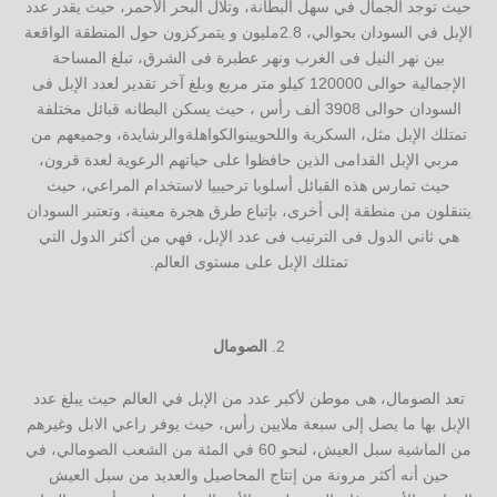
حيث توجد الجمال في سهل البطانة، وتلال البحر الأحمر، حيث يقدر عدد
الإبل في السودان بحوالي، 2.8مليون و يتمركزون حول المنطقة الواقعة
بين نهر النيل فى الغرب ونهر عطبرة فى الشرق، تبلغ المساحة
الإجمالية حوالى 120000 كيلو متر مربع وبلغ آخر تقدير لعدد الإبل فى
السودان حوالى 3908 ألف رأس ، حيث يسكن البطانه قبائل مختلفة
تمتلك الإبل مثل، السكرية واللحويينوالكواهلةوالرشايدة، وجميعهم من
مربي الإبل القدامى الذين حافظوا على حياتهم الرعوية لعدة قرون،
حيث تمارس هذه القبائل أسلوبا ترحيبيا لاستخدام المراعي، حيث
يتنقلون من منطقة إلى أخرى، بإتباع طرق هجرة معينة، وتعتبر السودان
هي ثاني الدول فى الترتيب فى عدد الإبل، فهي من أكثر الدول التي
تمتلك الإبل على مستوى العالم.
الصومال
تعد الصومال، هى موطن لأكبر عدد من الإبل في العالم حيث يبلغ عدد
الإبل بها ما يصل إلى سبعة ملايين رأس، حيث يوفر راعي الابل وغيرهم
من الماشية سبل العيش، لنحو 60 في المئة من الشعب الصومالي، في
حين أنه أكثر مرونة من إنتاج المحاصيل والعديد من سبل العيش