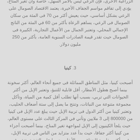
الزراعية الأخرى، فإن الرعي ليس بالأمر السهل، خاصة وأن تغير المناخ،
يؤدي إلى تفاقم مواسم الجفاف الأخيرة، يعتمد الاقتصاد الصومال على
الرعي بشكل أساسي، حيث يعيش أكثر من 70 فى المئة من سكان
الصومال فى الرعي، يساهم الرعاة بأكثر من 60 في المئة من الناتج
الإجمالي المحلي، وتعتبر الجمال من الأعمال التجارية، الكبيرة فى
الصومال حيث تقدر قيمة الصادرات السنوية العامة، بأكثر من 250
مليون دولار.
كينيا
أصبحت كينيا، مثل المناطق المماثلة فى جميع أنحاء العالم، أكثر سخونة
بينما أصبح هطول الأمطار، أقل قابلية للتنبؤ، وتعتبر الإبل من أكثر
الحيوانات التي تربي، بسبب أنها تطلب أقل كمية من المياة، وتأكل
مجموعة متنوعة من النباتات، وتنتج ما يصل إلى ستة أضعاف الحليب،
وتعتبر كينيا من أكثر الدول فى تربية الإبل حيث يبلغ عدد الإبل فى كينيا
من 800000 إلى 3 ملايين وتأتي في المركز الثالث على مستوى العالم،
حيث يلجأ الكينيون إلى الإبل لمواجهة تغير المناخ، بينما أصبحت أجزاء
من كينيا أكثر جفافا، حيث بدأ عدد متزايد من الناس فى تربية الإبل،