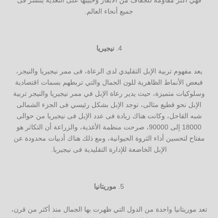
فهي أكثر مقاومة للجفاف من الأبقار وحبيبها على التغذية ينتشر فى
جميع أنحاء العالم.
نيجيريا
يعد مفهوم تربية الإبل التقليدي لدى الرعاة، فى ممر نيجيريا والنيجر،
فبعض الأنماط الظاهرية للون الجمال والتي تربطهم بسمات اقتصادية
وسلوكيات متميزة، حيث يدير رعاة الإبل في ممر نيجيريا والنيجر تربية
الإبل نحو قطيع مثالى، توجد الإبل بشكل رئيسي فى الجزء الشمالى
شبه القاحل، وكانت هناك زيادة فى عدد الإبل فى نيجيريا من حوالى
18000 إلى 90000، صرحت منظمة الأغذية، والزراعة أن التكاثر هو
مفتاح لتحسين أداء الثروة الحيوانية، ومع ذلك هناك أدبيات محدودة عن
الإبل الخاضعة للإدارة التقليدية فى نيجيريا.
موريتانيا
تعد موريتانيا واحدة من الدول التي ظهرت بها الجمال منذ أكثر من قرن،