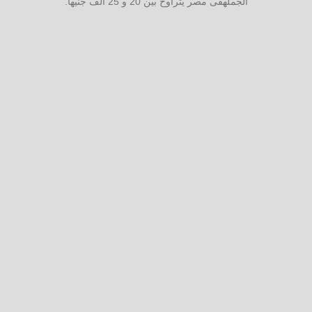
الجملهفى مصر يتراوح بين 20 و 25 الف جنيهاً.