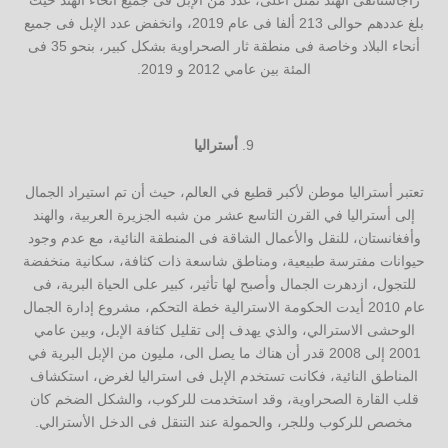
راجاستانفى الهند تمثل اعلى، عدد من الإبل فى جميع أنحاء الهند حيث
بلغ عددهم حوالى 213 ألفا فى عام 2019، وانخفض عدد الإبل فى جميع
أنحاء البلاد وخاصة فى منطقة ثار الصحراوية بشكل كبير، بنحو 35 فى
المئة بين عامي 2012 و 2019.
أستراليا
تعتبر أستراليا موطن لأكبر قطيع في العالم، حيث أن تم استيراد الجمال
إلى أستراليا في القرن التاسع عشر من شبه الجزيرة العربية، والهند
وأفغانستان، للنقل والأعمال الشاقة فى المنطقة النائية، مع عدم وجود
حيوانات مفترسة طبيعية، ومناطق شاسعة ذات كثافة، سكانية منخفضة
للتجول، ازدهرت الجمال وأصبح لها تأثير، كبير على الحياة البرية، فى
عام 2010 أيدت الحكومة الاسترالية خطة التحكم، مشروع إدارة الجمال
الوحشى الاسترالي، والذي يهدف إلى تقليل كثافة الإبل، وبين عامي
2001 إلى 2008 قدر أن هناك ما يصل الى، مليون من الإبل البرية في
المناطق النائية، فكانت تستخدم الإبل فى استراليا لغرض، استكشاف
قلب القارة الصحراوية، وقد استخدمت للركوب، والشكل الضخم كان
مخصص للركوب وللجر، والحمولة عند التنقل فى الدخل الأسترالي.