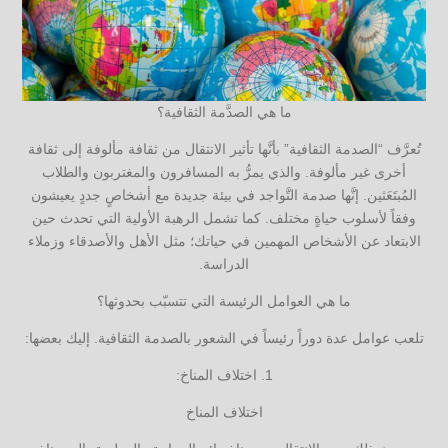
ما هي الصدَّمة الثقافية؟
تُعرَّف “الصدمة الثقافية” بأنَّها تأثير الانتقال من ثقافة مألوفة إلى ثقافة
أخرى غير مألوفة. والذي يمرُّ به المسافرون والمغتربون والطلاب
المُبتَعَثين. إنَّها صدمة التَّواجد في بيئة جديدة مع أشخاصٍ جددٍ يعيشون
وفقاً لأسلوب حياةٍ مختلف. كما تشمل الرهبة الأولية التي تحدث حين
الابتعاد عن الأشخاص المهمين في حياتك؛ مثل الأهل والأصدقاء وزملاء
الدراسة.
ما هي العوامل الرئيسة التي تتسبّب بحدوثها؟
تلعب عوامل عدة دوراً رئيساً في الشعور بالصدمة الثقافية. إليك بعضها:
1. اختلاف المناخ:
اختلاف المناخ