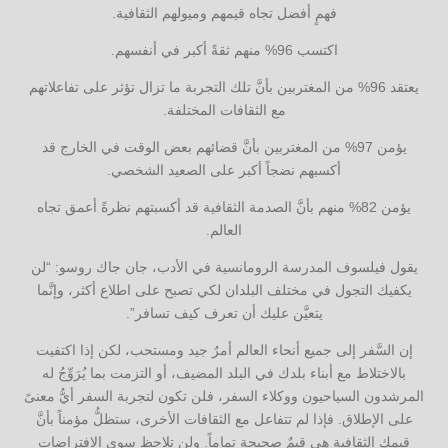
فهمٍ أفضل تجاه قيمهم وميولهم الثقافية.
اكتسب 96% منهم ثقةً أكبر في أنفسهم.
يعتقد 96% من المغتربين بأنَّ تلك التجربة ما تزال تؤثر على تفاعلاتهم
مع الثقافات المختلفة.
يؤمن 97% من المغتربين بأنَّ قضائهم بعض الوقت في الخارج قد
أكسبهم نضجاً أكبر على الصعيد الشخصي.
يؤمن 82% منهم بأنَّ الصدمة الثقافية قد أكسبتهم نظرةً أعمق تجاه
العالم.
يقول فيلسوف المدرسة الرومانسية في الأدب، جان جاك روسو: “لن
يكفيك التجول في مختلف البلدان لكي تصبح على اطلاع أكثر، وإنَّما
يتعيَّن عليك أن تعرف كيف تسافر”.
إن السَّفر إلى جميع أنحاء العالم أمرٌ جيد ومستحب، لكن إذا اكتفيت
بالاختلاط مع أبناء بلدك في البلد المضيف، أو التزمت بما يُرَوِّجُ له
المرشدون السياحيون ووكلاء السفر، فلن تكون لتجربة السفر أيُّ معنىً
على الإطلاق. فإذا لم تتفاعل مع الثقافات الأخرى، ستظلُّ مؤمناً بأنَّ
قيمك الثقافية هي قيمٌ صحيحة تماماً. ولن تلاحظ سوى الافتراضات