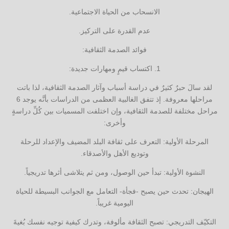
الانسحاب من الحياة الاجتماعية.
عدم القدرة على التركيز.
فوائد الصدمة الثقافية:
1. اكتساب قيمٍ ومهارات جديدة:
لقد سالَ حبرٌ كثيرٌ في دراسة أسباب وآثار الصدمة الثقافية، لذا باتت
مراحلها معروفة. إذ تتفق الغالبية العظمى من الدراسات بأنَّه يوجد 6
مراحل مختلفة للصدمة الثقافية، وإن اختلفت المسميات بين كُلِّ دراسةٍ
وأخرى:
المرحلة الأولية: التعرف على ثقافة البلد المضيف والإعداد للرحلة
وتوديع الأهل والأصدقاء.
النشوة الأولية: تبدأ حين الوصول، ومن ثم يتلاشى أثرها تدريجياً.
الهيجان: تحدث حين يصبح -فجأة- التعامل مع الجوانب البسيطة للحياة
اليومية غريباً.
التكيّف التدريجي: تصبح الثقافة مألوفة، وتدرك كيفية توجيه نفسك بُغيةَ