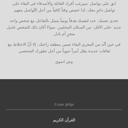
ابق على تواصل: سيرغب أفراد العائلة والأصدقاء في البقاء على
تواصل دائمٍ معك، لذا خصص وقتاً كافياً من أجل التَّواصل معهم.
تحدى نفسك: حدد لنفسك هدفاً يومياً يتمثل بالتفاعل مع شخص واحد
جديد -على الأقل- من السكان المحليين. سواءً أكانَ ذلك الشخص عامل
متجرٍ أم نادل.
في حين أنَّه من المغري البقاء ضمن منطقة راحتك، إلا أنَّ الاختلاط مع
ثقافات جديدة يظل أمراً حيوياً من أجل تطورك الشخصي.
وش اسوي
مواقع مفيدة
القرآن الكريم