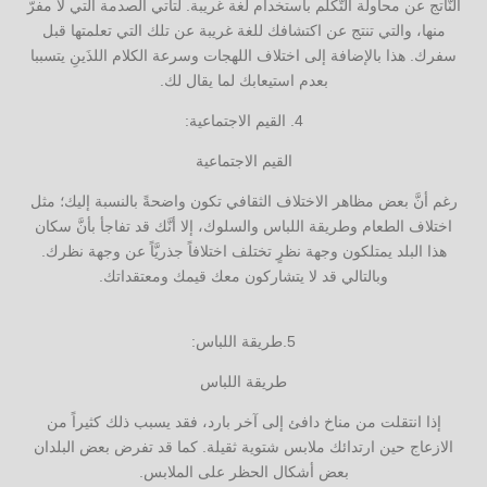
النَّاتج عن محاولة التَّكلم باستخدام لغة غريبة. لتأتي الصدمة التي لا مفرّ
منها، والتي تنتج عن اكتشافك للغة غريبة عن تلك التي تعلمتها قبل
سفرك. هذا بالإضافة إلى اختلاف اللهجات وسرعة الكلام اللذَينِ يتسببا
بعدم استيعابك لما يقال لك.
4. القيم الاجتماعية:
القيم الاجتماعية
رغم أنَّ بعض مظاهر الاختلاف الثقافي تكون واضحةً بالنسبة إليك؛ مثل
اختلاف الطعام وطريقة اللباس والسلوك، إلا أنَّك قد تفاجأ بأنَّ سكان
هذا البلد يمتلكون وجهة نظرٍ تختلف اختلافاً جذريَّاً عن وجهة نظرك.
وبالتالي قد لا يتشاركون معك قيمك ومعتقداتك.
5.طريقة اللباس:
طريقة اللباس
إذا انتقلت من مناخ دافئ إلى آخر بارد، فقد يسبب ذلك كثيراً من
الازعاج حين ارتدائك ملابس شتوية ثقيلة. كما قد تفرض بعض البلدان
بعض أشكال الحظر على الملابس.