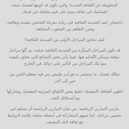
المغلوطة عن الثقافة الجديدة؛ والتي تكون قد كونتها لنفسك نتيجة
انغماسك في ثقافة مبنيةٍ على قيم مختلفة عن قيمك.
باختصار، تُفيد الصدمة الثقافية في زيادة معرفة الشخص بنفسه وثقافته،
وتعزز التفاهم بين الشعوب المختلفة.
كيف تتجاوز المراحل الأولى من الصدمة الثقافية؟
قد تكون المراحل المبكّرة من الصدمة الثقافية صعبة، بيد أنَّها مراحل
مؤقتة ويمكن التَّحكم فيها. فيما يأتي بعض النصائح التي تتعلق بكيفية
منع تلك المراحل من التأثير على حياتك في الخارج:
تمالك نفسك: ما ستشعر به هو أمر طبيعي يمر فيه معظم الناس من
حينٍ إلى آخر.
اطهي أطباقك المفضلة: اطبخ بعض الأطباق المنزلية المفضلة، وشاركها
مع أصدقائك الجدد.
مارس التمارين الرياضية: من شأن التمارين الرياضية أن تساهم في
تحسين مزاجك. كما تسهم المشاركة في أنشطة محلية بإقامة الروابط
مع ثقافة البلد المضيف.