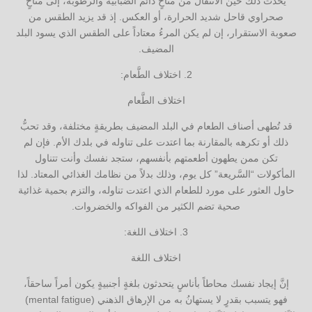
يحدث ذلك حين الانتقال من مناخٍ دائم الضبابية والرطوبة، إلى مناخٍ
صحراوي قاحل شديد الحرارة، أو العكس. إذ قد يزيد الطقس من
صعوبة الاستقرار، إن لم يكن المرءُ معتاداً على الطقس الذي يسود البلد
المضيف.
2. اختلاف الطَّعام:
اختلاف الطَّعام
قد تُطهى أصناف الطعام في البلد المضيف بطريقةٍ مختلفة، وقد تحبُّ
ذلك أو تكرهه بالمقارنة بما اعتدت على تناوله في بلدك الأم. فإن لم
تكن ممن يطهون أطعمتهم بأنفسهم، ستجد نفسك وأنت تتناول
المأكولات “السَّريعة” كل يوم، وذلك بدلاً من نظامك الغذائي المعتاد. لذا
حاول العثور على مورد للطعام الذي اعتدت تناوله، والتزم بحمية غذائية
صحية تضم الكثير من الفواكه والخضروات.
3. اختلاف اللغة:
اختلاف اللغة
إنَّ إيجاد نفسك محاطاً بأناسٍ يتحدثون بلغةٍ أجنبيةٍ يكون أمراً ساحقاً،
فهو يتسبب بقدرٍ لا يستهانُ به من الإرهاق الذهني (mental fatigue)