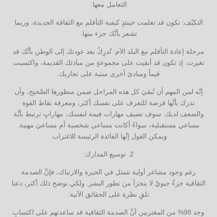
التعامل معها.
التكيّف: تكون قد تعلمت حينئذٍ كيفية التأقلم مع الثقافة الجديدة، وربما
تشعر بأنَّك جزء منها.
مرحلة إعادة التأقلم مع البلد الأم: تُدرِكُ بعد عودتك إلى الوطن بأنَّك قد
تغيرت. إذ تكون قد أبقيت على مجموعةٍ من مبادئك القديمة، واكتسبت
قيماً ومبادئ أخرى مبنية على تجاربك.
إنَّه لمن المهم أن تُبقيَ كل هذه المراحل ضمن منظورها الصَّحيح، وأن
تدرك بأنَّها فرصة للتعرف على نفسك أكثر، ومعرفة نقاط القوة
والضعف لديك. سوف تضيف مهارات قيمة لنفسك، مهاراتٍ ترتبط بأيَّة
مساعي مستقبلية، سواءً أكانت مساعي شخصية أم مساعيَ مهنية.
ويمكن القول إنَّها الفائدة الرئيسة للاغتراب.
2. توسيع المدارك:
رغم وجود مشاعر أولية تتمثل في الحيرة والارتباك، فإنَّ الصدمة
الثقافية جزءٌ حيويٌ لا يتجزأ من تطور البشر. ولكي نوضح ذلك أكثر، دعنا
نلقِ نظرة على الحقائق الآتية:
وجد 98% من المغتربين أنَّ الصدمة الثقافية قد ساعدتهم على اكتسابِ