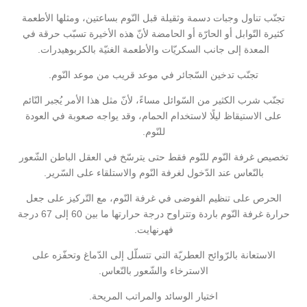
تجنّب تناول وجبات دسمة وثقيلة قبل النّوم بساعتين، ومثلها الأطعمة
كثيرة التّوابل أو الحارّة أو الحامضة لأنّ هذه الأخيرة تسبّب حرقة في
المعدة إلى جانب السكريّات والأطعمة الغنيّة بالكربوهيدرات.
تجنّب تدخين السّجائر في موعد قريب من موعد النّوم.
تجنّب شرب الكثير من السّوائل مساءً، لأنّ مثل هذا الأمر يُجبر النّائم
على الاستيقاظ ليلًا لاستخدام الحمام، وقد يواجه صعوبة في العودة
للنّوم.
تخصيص غرفة النّوم للنّوم فقط حتى يترسّخ في العقل الباطن الشّعور
بالنّعاس عند الدّخول لغرفة النّوم والاستلقاء على السّرير.
الحرص على تنظيم الفوضى في غرفة النّوم، مع التّركيز على جعل
حرارة غرفة النّوم باردة وتتراوح درجة حرارتها ما بين 60 إلى 67 درجة
فهرنهايت.
الاستعانة بالرّوائح العطريّة التي تتسلّل إلى الدّماغ وتحفّزه على
الاسترخاء والشّعور بالنّعاس.
اختيار الوسائد والمراتب المريحة.