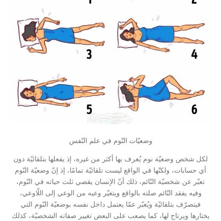
وضعيّات النّوم في علم النّفس
لكل شخص وضعيّة نوم يُعرف بها أكثر من غيره، إذ يفعلها بتلقائيّة دون
أي حسابات، ولكنّها في الواقع ليست تلقائيّة تمامًا، إذ إنّ وضعيّة النّوم
تعبّر عن شخصيّة النّائم، ذلك أنّ الإنسان يقضي ثلث حياته في النّوم،
وفيه يفقد النّائم صلته بالواقع ويتغيّر وعيه من الوعي إلى اللّاوعي،
فيتصرّف بتلقائيّة ويُعبّر عمّا يعتمل داخل نفسه بوضعيّة النّوم التي
يختارها ويرتاح لها، كما يصعب على البعض تغيير صفاته الشخصيّة، كذلك