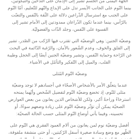
الجهة اليمنى من الجسم تشير إلى الإدمان على التدخين والنّيكوتين،
بينما النّوم على الجانب الأيسر تدل على الإبداع والنّهم للتّعليم، أمّا النّوم
على الجنب مع استرسال الذّراعين دلالة على الثّقة بالنّفس والتعنّت
بالرّأس، بينما عندما تكون الذّراعان ممدودتين إلى الأمام تشير إلى
القسوة على النّفس، وجلد الذّات والفضوليّة.
وضعيّة الجنين: وهي الوضعيّة التي تقترب فيها الرّكب من الصّدر، تشير
إلى القلق والخوف، وعدم الشّعور بالأمان، والرّغبة الدّائمة في البحث
عن الرّاحة وحماية النّفس، وتشير وضعيّة الجنين أيضًا إلى الخجل وطيبة
القلب، والميل إلى التّفكير والتأمّل في الأشياء.
وضعيّة النّوم المُثلى
عندما يتعلّق الأمر بالأشخاص الأصحّاء في أجسادهم لا توجد وضعيّة
مثلى للنّوم، إذ تخضع وضعيّة النّوم لتفضيل الشّخص وأيّهما يمنحه
استرخاءً وراحةً أكبر، ولكن للأشخاص الذين يعانون من بعض العوارض
الصحيّة يمكن أن تؤثّر وضعيّة النّوم على زيادة وضعهم سوءًا، أو
تحسينه، وفيما يأتي أوضاع النّوم المثلى حسب الحالة الصحيّة:
أفضل وضعيّة نوم لمن يعانون من آلام العمود الفقري هي النّوم على
الظّهر مع وضع وسادة صغيرة أسفل الرّكبتين، أو حتى منشفة ملفوفة،