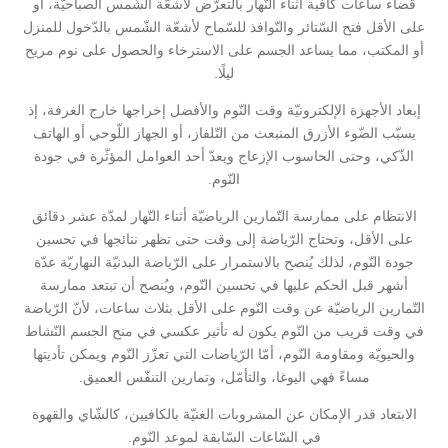
قضاء ساعات كافية أثناء النّهار بالتعرّض لأشعّة الشّمس الصباحيّة، أو
على الأقل فتح السّتائر والنّوافذ للسّماح لأشعّة الشّمس بالدّخول للمنزل
أو المكتب، مما يساعد الجسم على الاسترخاء والحصول على نوم مريح
ليلًا.
إبعاد الأجهزة الإلكترونيّة وقت النّوم والأفضل إخراجها خارج الغرفة، إذ
يسبّب الضّوء الأزرق المنبعث من التّلفاز، أو الجهاز اللّوحي أو الهاتف
الذّكي، وحتى الحاسوب الإزعاج ويعدّ أحد العوامل المؤثّرة في جودة
النّوم.
الانتظام على ممارسة التّمارين الرياضيّة أثناء النّهار لمدّة عشر دقائق
على الأقل، وتحتاج الرّياضة إلى وقت حتى تظهر نتائجها في تحسين
جودة النّوم، لذلك يُنصح بالاستمرار على الرّياضة البدنيّة النهاريّة عدّة
أشهر قبل الحكم عليها في تحسين النّوم، ويُنصح أن تبتعد ممارسة
التّمارين الرياضيّة عن وقت النّوم على الأقل بثلاث ساعات، لأنّ الرّياضة
في وقت قريب من النّوم يكون له تأثير عكسي في منح الجسم النّشاط
والحيويّة ومقاومة النّوم، أمّا الرّياضات التي تعزّز النّوم ويمكن تأديتها
مساءً فهي اليوغا، والتأمّل، وتمارين التنفّس العميق.
الابتعاد قدر الإمكان عن المشروبات الغنيّة بالكافيين، كالشّاي والقهوة
في السّاعات السّابقة لموعد النّوم.