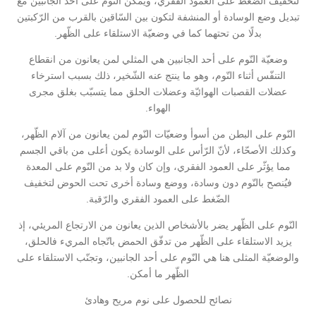
لتخفيف الضّغط على العمود الفقري، ويمكن النّوم على أحد الجانبين مع
تبديل وضع الوسادة أو المنشفة لتكون بين السّاقين بالقرب من الرّكبتين
بدلًا من تحتهما كما في وضعيّة الاستلقاء على الظّهر.
وضعيّة النّوم على أحد الجانبين هي المثلي لمن يعانون من انقطاع
التنفّس أثناء النّوم، وهو ما ينتج عنه الشّخير، ذلك بسبب استرخاء
عضلات القصبات الهوائيّة وعضلات الحلق مما يتسبّب بغلق مجرى
الهواء.
النّوم على البطن من أسوأ وضعيّات النّوم لمن يعانون من آلام الظّهر،
وكذلك الأصحّاء، لأنّ الرّأس على الوسادة يكون أعلى من باقي الجسم
مما يؤثّر على العمود الفقري، وإن كان ولا بد من النّوم على المعدة
فيُنصح بالنّوم دون وسادة، ووضع وسادة أخرى تحت الحوض لتخفيف
الضّغط على العمود الفقري والرّقبة.
النّوم على الظّهر يضر بالأشخاص الذين يعانون من الارتجاع المريئي، إذ
يزيد الاستلقاء على الظّهر من تدفّق الحمض باتّجاه المريء فالحلق،
والوضعيّة المثلى هنا هي النّوم على أحد الجانبين، وتجنّب الاستلقاء على
الظّهر ما أمكن.
نصائح للحصول على نوم مريح وهادئ