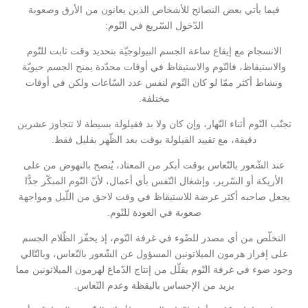
فيما يأتي بعض النصائح للأشخاص الذين يعانون من الأرق وصعوبة
الدّخول السّريع في النّوم:
الانسجام مع إيقاع ساعة الجسم البيولوجيّة بتحديد وقت ثابت للنّوم
والاستيقاظ، فالنّوم والاستيقاظ في أوقات محدّدة يمنح الجسم حيويّة
ونشاط أكثر ممّا لو كان النّوم لنفس عدد السّاعات ولكن في أوقات
مختلفة.
تجنّب النّوم أثناء النّهار، وإن كان ولا بد فقيلولة بسيطة لا تتجاوز عشرين
دقيقة، مع تقييد القيلولة بوقت بعد الظّهر بقليل فقط.
عند الشّعور بالنّعاس بوقت أبكر من المعتاد، يُنصح بالنهوض من على
الأريكة أو السّرير، وإشغال النّفس بأي أعمال، لأنّ النّوم المبكّر جدًّا
يجعل صاحبه أكثر عرضة للاستيقاظ في وقت لاحق من اللّيل ومواجهة
صعوبة في العودة للنّوم.
التخلّص من أي مصدر للضّوء في غرفة النّوم، إذ يحفّز الظّلام الجسم
على إفراز هرمون الميلاتونين المسؤول عن الشّعور بالنّعاس، وبالتّالي
وجود ضوء في غرفة النّوم يقلّل من إنتاج الدّماغ لهرمون الميلاتونين مما
يزيد من الإحساس باليقظة وعدم النّعاس.