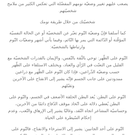
يصعب عليهم تغيير وضعيّة نومهم المفضّلة التي تعكس الكثير من ملامح
شخصيّتهم.
شخصيّتك من خلال طريقة نومك
كما أسلفنا فإنّ وضعيّة النّوم تعبّر عن الشخصيّة أو عن الحالة النفسيّة
المؤقّتة أو الدّائمة التي يمر بها النّائم، وفيما يأتي أشهر وضعيّات النّوم
وارتباطها بالشخصيّة:
النّوم على الظّهر: توحي بالثّقة بالنّفس، والإيمان بالقدرات الشخصيّة مع
القليل من التعنّت في الرّأي والعناد، ويختلف الاستلقاء على الظّهر
حسب وضعيّة الذّراعين، فإذا كان النّوم على الظّهر مع ذراعين
ممدودتين على جانب الجسم فإنّه يشير إلى الانفتاح على الآخرين
وتقبّلهم.
النّوم على البطن: يُعد البطن الحلقة الأضعف في الجسم، والنّوم على
البطن يُعطي دلالة على اتّخاذ موقف الدّفاع دائمًا من الآخرين،
وحساسيّة المشاعر اتجاه النّقد، وغالبًا يشير إلى الإرهاق والتّعب، وعدم
إحكام السّيطرة على الحياة.
النّوم على أحد الجانبين: يشير إلى الاسترخاء والانفتاح، فالنّوم على