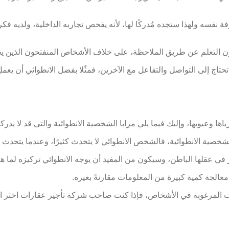
فة نفسه ولهذا ستجده مُدركًا لها، لأنه يفحص تجاربه الداخلية، ولديه
ون التعلم عن طريق الملاحظة، على خلاف الأشخاص المنفتحون الذين يخ
 تحتاج إلى التواصل والتفاعل مع الآخرين، فمثًلا بفضل الانطوائي أن 
ا وعيوبها، وإليك فيما يلي مزايا الشخصية الانطوائية والتي قد لا يدرك
لشخصية الانطوائية، فالشخص الانطوائي لا يتحدث كثيرًا، وعندما يتحدث ستج
في عقلها الباطن، وسيكون من المفيد أن يوجه الانطوائي تركيزه لما هو
الجة كمية كبيرة من المعلومات مقارنةً بغيره.
 المرغوبة في الأشخاص، فإذا كنت صاحب شركة تأجير عقارات اختر الم