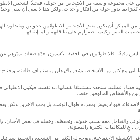
نطبق على مجموعة واسعة من الأشخاص من حولك، فيحبذّ الشخص الانطوائ
 كثيرًا بما يدور حوله من أفكار وأحداث، ولكن هذا لا يعني أن يبقى وحيد
كن من الممكن أن يكون بعض الأشخاص الانطوائيين خجولين ويفضلون ال
خصيات الناس وكيفية حصولهم على طاقاتهم وآلية إنفاقها.
ك ليس دقيقًا، فالانطوائيون في الحقيقة يتّسمون بعدّة صفات تميّزهم
وائي مع كثير من الأشخاص يشعر بالإرهاق وباستنزاف طاقته، ويحتاج ح
.
 قضاء عطلته، ستجده مستمتعًا بقضائها مع نفسه، فيكون الانطوائي في 
قربين والأشخاص المألوفين فقط.
 الأصدقاء، فهو لا يعيش بمفرده طوال الوقت، بل يحب الآخرين ولكن يفض
.
طوائي والتعامل معه بسبب هدوئه، وتحفظه، وخجله في بعض الأحيان، ول
ى داعٍ للمكالمات الكثيرة والمطوّلة.
 الأنشطة الاجتماعية، ويوجه له الكثير من التشجيع والتحفيز سيرتب