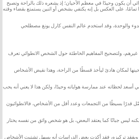
ي أن يكون وحيدًا في معظم الأحيان؛ إذ يشعره ذلك بالراحة وتصبح
ًا تمامًا، على العكس بل إنه يكتفي بشخص أو اثنين يستمتع بقضاء وقته
هدوء والوحدة، وقد استخدم عالم النفس كارل يونغ مصطلحي
 عن غيرهم، ولتصحيح المفاهيم الخاطئة حول الشخص الانطوائي تعرف
ينها لمكان هادئ ليأخذ قسطًا من الراحة، وهذا نقيض الأشخاص
أسعد لحظاته عند ممارسة هواياته وحيدًا، ولكن هذا لا يعني أنه يحب
ّل قدرًا بسيطًا من التجمعات وعدد أقل من الأشخاص، فالانطوائيون
كنه ليس جبانًا كما يعتقد البعض، بل هو شخص واثق من نفسه يختار
ك ويفقد تركيزه، فقد أكدت بعض الدراسات أنه يسهل تشتيت الأشخاص