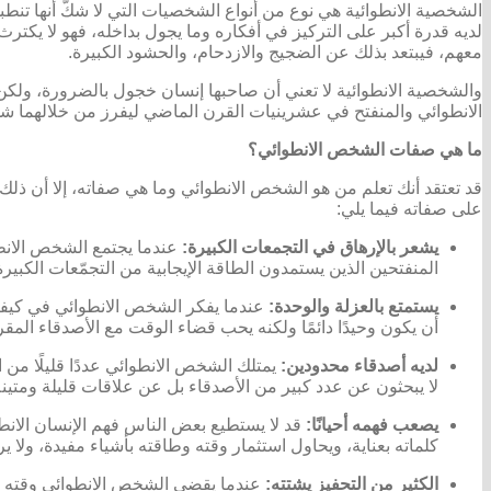
الشخصية الانطوائية هي نوع من أنواع الشخصيات التي لا شكّ أنها ت
لديه قدرة أكبر على التركيز في أفكاره وما يجول بداخله، فهو لا يكترث
معهم، فيبتعد بذلك عن الضجيج والازدحام، والحشود الكبيرة.
والشخصية الانطوائية لا تعني أن صاحبها إنسان خجول بالضرورة، ول
الانطوائي والمنفتح في عشرينيات القرن الماضي ليفرز من خلالهما ش
ما هي صفات الشخص الانطوائي؟
قد تعتقد أنك تعلم من هو الشخص الانطوائي وما هي صفاته، إلا أن ذل
على صفاته فيما يلي:
يشعر بالإرهاق في التجمعات الكبيرة:
عندما يجتمع الشخص الانط
المنفتحين الذين يستمدون الطاقة الإيجابية من التجمّعات الكبيرة
يستمتع بالعزلة والوحدة:
عندما يفكر الشخص الانطوائي في كيفية
أن يكون وحيدًا دائمًا ولكنه يحب قضاء الوقت مع الأصدقاء الم
لديه أصدقاء محدودين:
يمتلك الشخص الانطوائي عددًا قليلًا من
لا يبحثون عن عدد كبير من الأصدقاء بل عن علاقات قليلة ومتينة
يصعب فهمه أحيانًا:
قد لا يستطيع بعض الناس فهم الإنسان الان
كلماته بعناية، ويحاول استثمار وقته وطاقته بأشياء مفيدة، ولا ير
الكثير من التحفيز يشتته:
عندما يقضي الشخص الانطوائي وقته في