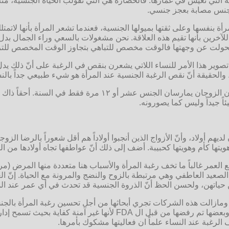
قافة التي نعيش في غمارها. فالحضارة هي التي تقولب الحياة الجنسية، مثل
الجنس مصابة بعجز جنسي.
لمرأة بنفسها وعلى ثقتها بميولها الجنسية، فعندما تشعر المرأة بأنها 
للآخرين بأنها تقيم هذه العلاقة. نحن مشغولات بالسعي وراء الجمال ب
قد تحولت عن وجهتها فالوقت مخصص للتباهي بتجاوز الوقت المخصص للتزا
تصوير هذا الأمر للنساء اللاتي يشعرن بنقص في الرغبة على أنّ ذلك يد
والحقيقة أنّ نقص الرغبة الجنسية عند المرأة هو شيء طبيعي جداً بالنس
4- الزواج الخالي من الجنس: حيث يعتبر الزواج خالياً من الجنس إذ
ً جيداً وليس كما يصورونه.
ديهم أولاد، وأنّ الأزواج الذين أنجبوا أولاداً هم أقل شعوراً بالرضا الز
هويتها كأم وهويتها كحبيبة. أضف إلى ذلك أنّ عواطفها تجاه أولادها من
ع العمر غالباً ما تخف رغبة المرأة والأسباب هنا متعددة منها المرض 
لصعيد العاطفي وهي مرتبطة بالزوح والنضج والمرونة مع الحياة. إنّ ا
 حياتهن، ولحسن الحظ أنّ الذروة الجنسية قد تحدث في أي عمر عند الم
ء، ومازالت هذه الشركات تجري أبحاثها من أجل تحسين رغبة المرأة بالج
رغبة عند النساء علماً ان فعاليتها مشكوك بأمرها.