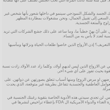
اً: قبل مئة سنة كانت المرأة التي تحب الجنس تُصنّف على أنّها مصابة
لاتمتلك الجسد والشكل النموذجي سينمو في داخلها شعور بأنها شخص غير
دل السعي إلى تقبيل الجمال، ونحن مشغولات بمطاردة المظهر
وج والمتعة الجسدية.
ل على أنّ بهنّ خطباً ما، وما ساعد على ذلك جشع الشركات التي تريد
بة لعدد لا بأس به من النساء.
ا كان الزوجان يمارسان الجنس عشر أو ١٢ مرة فقط في السنة. أحقاً ذاك التعريف؟ إذن الأزواج الذين خاضوا طلعات الحياة ونزلاتها ومآسيها
وجي عن الازواج الذين ليس لديهم أولاد، وكلما زاد عدد الأولاد زادت نسبة
 القوة بحيث تفوز على أي شيء آخر.
(مرضهن او مرض الزوج) ومنها أسباب تتعلق بصورتهن عن ذواتهن. على
لعوامل العاطفية والجسدية تتفاعل بطريقة غير متوقعة، الذي يحدث
رأة.
نس. لن تجدي سيدتي هذه الأدوية الخاصة بتقوية رغبتك الجنسية في
الصيدليات المحلية وبعض هذه الأدوية ما تزال قيد الدراسات والأبحاث وبعضها تم رفضها من قبل ال FDA لأنها غير آمنة كفاية بحيث تسمح إدارة الغذاء والدواء الأمريكية ال FDA بإعطاء تراخيص لنشرها في