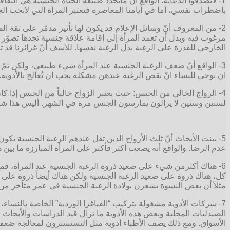
1- لاتصدقوا الدعاية: الواقع أن مايحدّد طبيعة الحياة الجنسية هي الث
باضطراب نفسي، أما في أيامنا المعاصرة فتعتبر المرأة التي لاتحب 
2- من المعروف أنّ وسائل الإعلام قد يكون لها تأثير مدمّر على ثقة ا
مرغوب فيه وبدل أن تعمد المرأة إلى إقامة علاقة جنسية تجدها تصوّر 
الخارجي للقدرة على الرغبة بدل الرغبة نفسها. للأسف أنّ غرائزنا 
3- الواقع أنّ ضعف الرغبة الجنسية عند المرأة شيء طبيعي، ولكن تمّ 
ان توحي للنساء انّ نقص الرغبة عندهن مشكلة يجب ان تُعالج بالأدوية. 
لسنين وسنين لا يزالون يمارسون الجنس مرة في الشهر. أليس هذا شيئا
5- بينت الأبحاث أنّ ثلث الأزواج الذين تقل عندهم الرغبة الجنسية يكون ل
عدم الرضا. والواقع أنه يصعب أكثر فأكثر على المرأة المبارزة ما بين 
6- هناك أكثرمن شيء على صعيد ذروة الرغبة الجنسية عند المرأة، فم
كل، هناك ذروة على صعيد الرغبة الجنسية ولكن هناك أيضاً ذروة على ا
مثلاً أن بعض النسوة يشعرن بولادة الرغبة الجنسية في عمر متأخر من
7- شركات الأدوية مشغولة بتركيب “الفياغرا الوردية” الخاصة بالنسا
الأسواق. ومع ذلك يصف الأطباء أدوية مثل التستسترون لمعالجة ضعف ال