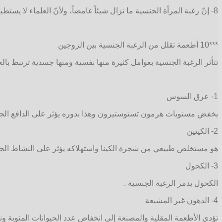
8- إنّ رغبة المرأة الجنسية ما تزال شيئاً غامضاً، ولأنّ العلماء لا يستطيعون أن يحددوا ردود فعل المرأة الجنسية لايأتي حكمهم على المرأة بالنسبة للعجز الجنسي واقعياً.
***10 أطعمة تقلل من الرغبة الجنسية بين الزوجين
تتأثر الرغبة الجنسية بعوامل كثيرة منها نفسية ومنها جسدية ترتبط بالعا
1- عرق السوس
يخفض مستويات هرمون تستوستيرون وهذا بدوره يؤثر على الدافع الج
2- الكينين
هو مستخلص طبيعي من شجرة الكينا واستهلاكه يؤثر على النشاط الج
3- الكحول
الكحول يدمر الرغبة الجنسية .
4- الدهون غير المشبعة
تؤدي الأطعمة المقلية والمصنعة إلى انخفاض عدد الحيوانات المنوية ون