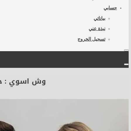
حسابي
بياناتي
نبذة عني
تسجيل الخروج
وش اسوي : حق