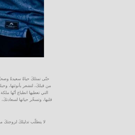
حتّى تمتلكَ حياةً سعيدةً وصحي
من قبلكَ، لتشعر بأنوثتها، وحبكَ
التي تعطيها انطباع أنّها ملكة
قلبها، وتسخّر حياتها لسعادتكَ
لا يتطلّب تدليلكَ لزوجتكَ 