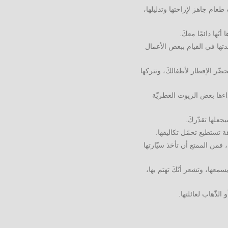
عام جاهز لإراحتها وتدليلها،
ّها دائمًا معكَ.
تها في القيام ببعض الأعمال
ّر الإفطار لأطفالكَ، وتتركها
اءها بعض الزيوت العطريّة
علها تقدّركَ.
 تستطيع تحمّل تكاليفها.
، فمن الممتع أن تأخذ سيّارتها
معها، وتشعر أنّكَ تهتم بها،
لذّهاب لعائلتها.