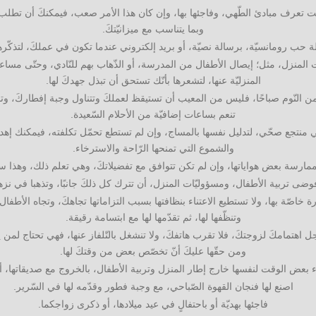
نت تعرف مبادئ الطّهي، وفاجئها بها، وإن كان هذا الأمر صعب، فيمكنكَ أن تطلب ط
وبما يتناسب مع ميزانيّتكَ.
 حب رومانسيّة، برسالة نصيّة، أو بريد إلكتروني عندما تكون في عملكَ، لتذكّرها أن
لمنزل، مثل؛ إيصال الأطفال من المدرسة، أو الذّهاب بهم للنّادي، وحتّى مساعد
المنزليّة عنها، لتشعرها بأنّك تستحق أن تبذل جهدكَ لها.
 النّوم صباحًا، فليس من المعيب أن تستيقظ لعملكَ وتتناول وجبة إفطاركَ، وتحض
تنعم بساعات إضافيّة من الأحلام السّعيدة.
ي منتجع صحّي، لتدليل نفسها بالمساج، وإن لم تستطع تحمّل تكلفته، فيمكنك إهد
والشموع التي تمنحها الرّاحة والاسترخاء.
ارسة بعض هواياتها، وإن لم تكن تتوافق مع تفضيلاتكَ، وهي تعلم ذلك، وهذا سيج
ى تربية الأطفال، ومسؤوليّات المنزل، أن تترك كل ذلكَ جانبًا، وتذهبا في نزهة
ة خاصّة بها، ولا تستطيع الاعتناء بنظافتها بسبب التزاماتها تجاهكَ، وتجاه الأطفال
وتنظّفها لها، ثم تقدّمها لها مع ابتسامة رقيقة.
اهتمامكَ لزوجتكَ، فلا تقرب هاتفكَ، ولا تنشغل بالتّلفاز عنها، فهي تحتاج لمن يس
ومن حقّها عليكَ أنّ تخصّص بعض من وقتكَ لها.
بعض الوقت لنفسها خارج إطار المنزل وتربية الأطفال، بالخروج مع صديقاتها، أو ا
اصنع لها فنجان القهوة الصّباحي، مع وجبة فطور وقدّمه لها في السّرير.
فاجئها بهديّة أو باحتفالٍ في عيد ميلادها، أو ذكرى زواجكما.