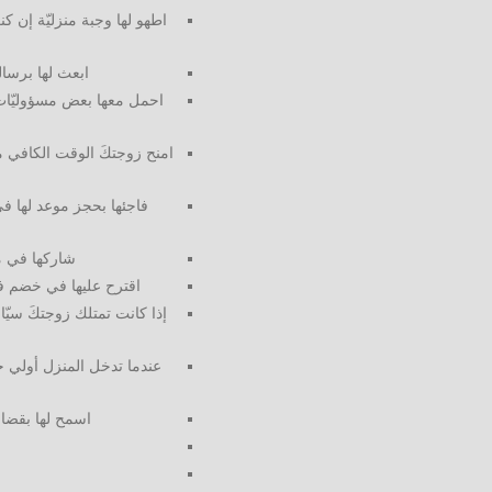
اطهو لها وجبة منزليّة إن ك
ابعث لها برسالة
احمل معها بعض مسؤوليّات ا
امنح زوجتكَ الوقت الكافي من
فاجئها بحجز موعد لها ف
شاركها في مم
اقترح عليها في خضم فوض
إذا كانت تمتلك زوجتكَ سيّار
عندما تدخل المنزل أولي جل 
اسمح لها بقضاء 