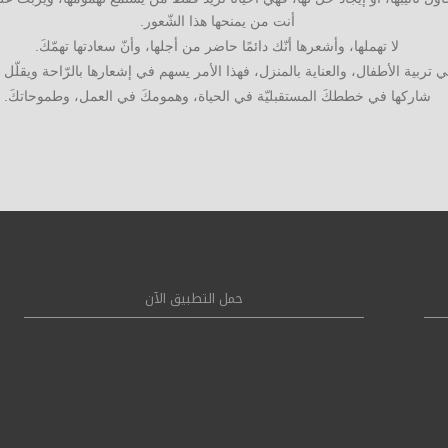
أنت من يمنحها هذا الشّعور.
لا تهملها، وأشعرها أنّك دائمًا حاضر من أجلها، وأنّ سعادتها تهمّكَ.
 تربية الأطفال، والعناية بالمنزل، فهذا الأمر يسهم في إشعارها بالرّاحة ويقلّل من
شاركها في خططكَ المستقبليّة في الحياة، وهمومكَ في العمل، وطموحاتكَ.
حمل التطبيق الآن