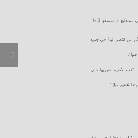
ي تستطيع أن تسمعها إيّاها،
ّن من النّظر إليكَ في جميع
يها”.
“هذه الأغنية اعتبريها على
 التّفكير فيكِ”.
ى كتفها، ويدفئها بعناق، فكن