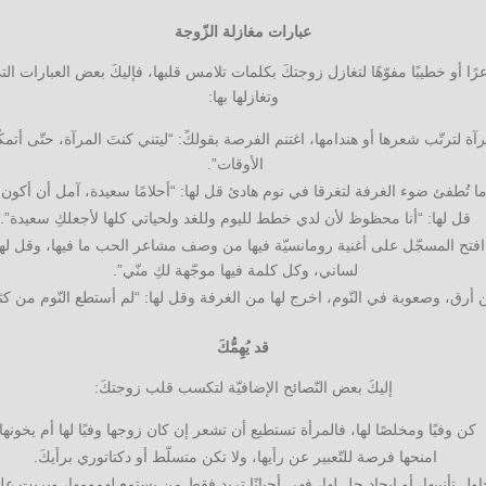
عبارات مغازلة الزّوجة
ًا أو خطيبًا مفوّهًا لتغازل زوجتكَ بكلمات تلامس قلبها، فإليكَ بعض العبارات الت
وتغازلها بها:
آة لترتّب شعرها أو هندامها، اغتنم الفرصة بقولكً: “ليتني كنتَ المرآة، حتّى أتمك
الأوقات”.
ا تُطفئ ضوء الغرفة لتغرقا في نوم هادئ قل لها: “أحلامًا سعيدة، آمل أن أكون ف
قل لها: “أنا محظوظ لأن لدي خطط لليوم وللغد ولحياتي كلها لأجعلكِ سعيدة”.
 افتح المسجّل على أغنية رومانسيّة فيها من وصف مشاعر الحب ما فيها، وقل لها: 
لساني، وكل كلمة فيها موجّهة لكِ منّي”.
ن أرق، وصعوبة في النّوم، اخرج لها من الغرفة وقل لها: “لم أستطع النّوم من كثرة
قد يُهِمُّكَ
إليكَ بعض النّصائح الإضافيّة لتكسب قلب زوجتكَ:
كن وفيًا ومخلصًا لها، فالمرأة تستطيع أن تشعر إن كان زوجها وفيًا لها أم يخونها.
امنحها فرصة للتّعبير عن رأيها، ولا تكن متسلّط أو دكتاتوري برأيكَ.
ول تأنيبها، أو إيجاد حل لها، فهي أحيانًا تريد فقط من يستمع لهمومها، ويربت عل