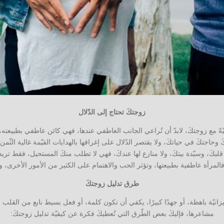
زوجتكَ تحتاج إلى الدّلال
ّةً مع زوجتكَ، لابدّ أن تُراعي الجانب العاطفي عندها، فهي كائن عاطفي بطبيعته، و
 وحاجتكَ في حياتكَ، ولا يقتصر الدّلال على إغراقها بالهدايات القيّمة غالية الثّمن،
 قلبكَ، وسيّدة بيتكَ، ولا منازع لها عندكَ، فهي لا تطلب منكَ المستحيل، فقط تريد
، فالمرأة عاطفية بطبيعتها، وتؤثر الحب والاهتمام على الكثير من الأمور الأخرى
طرق تدليل زوجتكَ
ميزانيّة باهظة، أو جهدًا كبيرًا، يكفي أن تكون كلمة، أو فعل بسيط نابع من القلب 
مشاعرها، فإليكَ بعض الطّرق التي تُعطيكَ فكرة عن كيفيّة تدليل زوجتكَ: