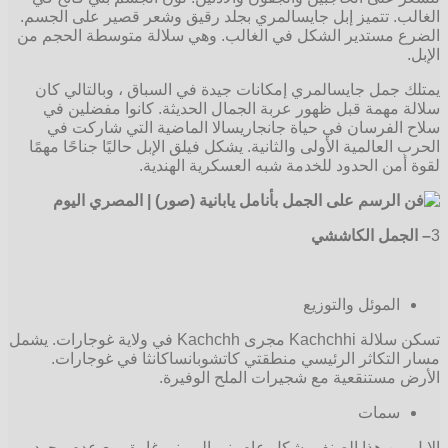
الغالب. تتميز إبل جايسالمري بجلد رقيق وشعر قصير على الجسم.
الضرع مستدير الشكل في الغالب. وهي سلالة متوسطة الحجم من
الإبل.
يمتلك جمل جايسالمري إمكانات جيدة في السباق ، وبالتالي كان
سلالة مهمة قبل ظهور عربة الجمال الحديثة. كانوا مفضلين في
سلاح الفرسان في حياة جانجاريسالا الماضية التي شاركت في
الحرب العالمية الأولى والثانية. يشكل فيلق الإبل حاليًا جناحًا مهمًا
لقوة أمن الحدود للخدمة شبه العسكرية الهندية.
3
– الجمل الكاششي
الموئل والتوزيع
تسكن سلالة Kachchhi مجرى Kachchh في ولاية غوجارات. يشمل
مسار التكاثر الرئيسي منطقتي كاتشوبانساكانثا في غوجارات.
الأرض مستنقعية مع شجيرات الملح الوفيرة.
سمات
الإبل من هذا الصنف بشكل عام بني إلى بني غامق مع عدم وجود