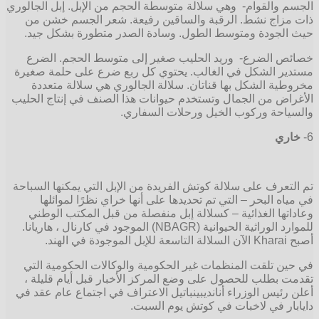
الجسم والقوام- وهي سلالة متوسطة الحجم من الإبل. إبل الجالوري
ذات مزاج نشط. الرقبة والساقين رفيعة. شعر الجسم خشن من
حيث الجودة ومتوسط الطول. وسادة الصدر متطورة بشكل جيد.
خصائص الضرع- وريد الحليب صغير إلى متوسط الحجم. الضرع
مستدير الشكل في الغالب. يحتوي كل ربع ضرع على حلمة صغيرة
مخروطية الشكل بها قناتان. سلالة الجالوري هي سلالة متعددة
الأغراض من الجمال وتستخدم حيوانات هذا الصنف في إنتاج الحليب
والسياحة وركوب الخيل ورحلات السفاري.
6-
خاري
تم التعرف على سلالة كوتش الفريدة من الإبل التي يمكنها السباحة
في مياه البحر – التي تم تحديدها على أنها خراي نظرًا لموائلها
وعاداتها الغذائية – كسلالة إبل منفصلة من قبل المكتب الوطني
للموارد الوراثية الحيوانية (NBAGR) الموجود في كارنال ، هاريانا.
أصبح Kharai الآن السلالة التاسعة للإبل الموجودة في الهند.
في حين تلقت المنظمات غير الحكومية والوكالات الحكومية التي
تقدمت بطلب للحصول على وضع المركز الأخبار قبل أيام قليلة ،
أعلن رئيس الوزراء أنانديبينباتيل الاعتراف في اجتماع عام عقد في
دايابار في لاخبات في كوتش يوم السبت.