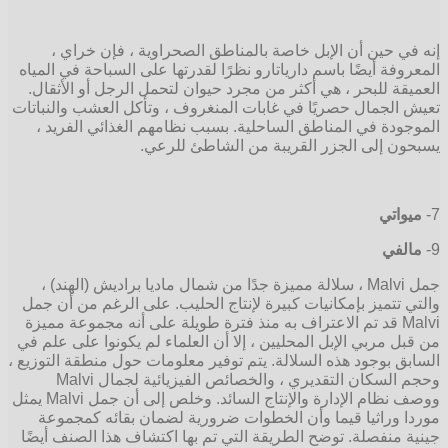
إنه في حين أن الإبل خاصة بالمناطق الصحراوية ، فإن خراي ،
المعروفة أيضًا باسم دارياتارو نظرًا لقدرتها على السباحة في المياه
العميقة للبحر ، هي أكثر من مجرد حيوان لتحمل الرجل أو الأثقال.
تعيش الجمال حصريًا في غابات المنغروف ، وتأكل العشب والنباتات
الموجودة في المناطق الساحلية. بسبب نظامهم الغذائي الفريد ،
يسبحون إلى الجزر القريبة من الشاطئ للرعي.
7-
ميواتي
9-
مالفي
جمل Malvi ، سلالة مميزة جدًا من شمال ماديا براديش (الهند) ،
والتي تتميز بإمكانيات كبيرة لإنتاج الحليب. على الرغم من أن جمل
Malvi قد تم الاعتراف به منذ فترة طويلة على أنه مجموعة مميزة
من قبل مربي الإبل المحليين ، إلا أن العلماء لم يكونوا على علم في
السابق بوجود هذه السلالة. يتم توفير معلومات حول منطقة التوزيع ،
وحجم السكان التقديري ، والخصائص الفيزيائية لجمال Malvi
ووصف نظام الإدارة والإنتاج السائد. وخلص إلى أن جمل Malvi يمثل
موردا وراثيا قيما وأن الخطوات ضرورية لضمان بقائه كمجموعة
جينية منفصلة. توضح الطريقة التي تم بها اكتشاف هذا الصنف أيضًا