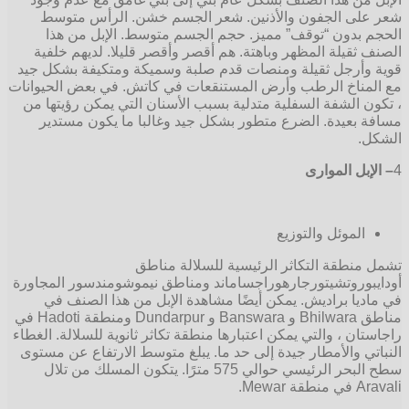
شعر على الجفون والأذنين. شعر الجسم خشن. الرأس متوسط
الحجم بدون “توقف” مميز. حجم الجسم متوسط. الإبل من هذا
الصنف ثقيلة المظهر وباهتة. هم أقصر وأقصر قليلا. لديهم خلفية
قوية وأرجل ثقيلة ومنصات قدم صلبة وسميكة ومتكيفة بشكل جيد
مع المناخ الرطب وأرض المستنقعات في كاتش. في بعض الحيوانات
، تكون الشفة السفلية متدلية بسبب الأسنان التي يمكن رؤيتها من
مسافة بعيدة. الضرع متطور بشكل جيد وغالبا ما يكون مستدير
الشكل.
4
– الإبل الموارى
الموئل والتوزيع
تشمل منطقة التكاثر الرئيسية للسلالة مناطق
أودايبوروتشيتورجارهوراجساماند ومناطق نيموشومندسور المجاورة
في ماديا براديش. يمكن أيضًا مشاهدة الإبل من هذا الصنف في
مناطق Bhilwara و Banswara و Dundarpur ومنطقة Hadoti في
راجاستان ، والتي يمكن اعتبارها منطقة تكاثر ثانوية للسلالة. الغطاء
النباتي والأمطار جيدة إلى حد ما. يبلغ متوسط الارتفاع عن مستوى
سطح البحر الرئيسي حوالي 575 مترًا. يتكون المسلك من تلال
Aravali في منطقة Mewar.