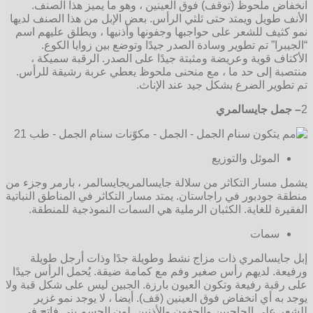
انخفاض ملحوظ (توقف) فوق العينين ، وهو ما يميز هذا الصنف.
الأنف طويل ويمتد حتى ثلثي الرأس. بعض الإبل من هذا الصنف لديها
نمو كثيف للشعر على حواجبها وجفونها وأذنيها ، ويطلق عليهم اسم
“الجيبرا” تم تطوير وسادة الصدر جيدًا وتوضع بين زوايا الكوع.
الأكتاف قوية وعريضة ومثبتة جيدًا على الصدر. الرقبة سميكة ،
منتصبة إلى حد ما ، مع منحنى ملحوظ يعطي عربة رشيقة للرأس.
تم تطوير الضرع بشكل جيد عند الإناث.
2
– جمل جايسالمري
الموئل والتوزيع
يشمل مسار التكاثر من سلالة جايسالمريجايسالمر ، بارمر وجزء من
منطقة جودبور في راجاستان. يمتد مسار التكاثر في المناطق النباتية
الفقيرة للغاية. الكثبان الرملية هي السمات النموذجية للمنطقة.
سمات
إبل جايسالمري ذات مزاج نشط وطويلة جدًا وذات أرجل طويلة
ورفيعة. لديهم رأس صغير وفم مع كمامة ضيقة. يُحمل الرأس جيدًا
على رقبة رفيعة وتكون العيون بارزة. الجبين ليس على شكل قبة ولا
يوجد به أي انخفاض فوق العينين (قف). أيضا ، لا يوجد نمو غزير
للشعر على الحاجبين والجفون والأذنين. لون الجسم بني فاتح في