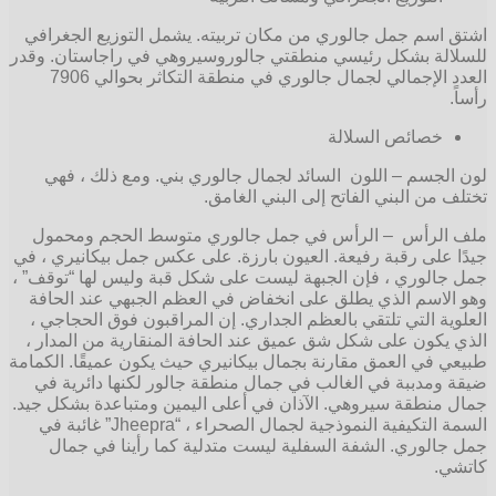
اشتق اسم جمل جالوري من مكان تربيته. يشمل التوزيع الجغرافي
للسلالة بشكل رئيسي منطقتي جالوروسيروهي في راجاستان. وقدر
العدد الإجمالي لجمال جالوري في منطقة التكاثر بحوالي 7906
رأساً.
خصائص السلالة
لون الجسم – اللون السائد لجمال جالوري بني. ومع ذلك ، فهي
تختلف من البني الفاتح إلى البني الغامق.
ملف الرأس – الرأس في جمل جالوري متوسط الحجم ومحمول
جيدًا على رقبة رفيعة. العيون بارزة. على عكس جمل بيكانيري ، في
جمل جالوري ، فإن الجبهة ليست على شكل قبة وليس لها “توقف” ،
وهو الاسم الذي يطلق على انخفاض في العظم الجبهي عند الحافة
العلوية التي تلتقي بالعظم الجداري. إن المراقبون فوق الحجاجي ،
الذي يكون على شكل شق عميق عند الحافة المنقارية من المدار ،
طبيعي في العمق مقارنة بجمال بيكانيري حيث يكون عميقًا. الكمامة
ضيقة ومدببة في الغالب في جمال منطقة جالور لكنها دائرية في
جمال منطقة سيروهي. الآذان في أعلى اليمين ومتباعدة بشكل جيد.
السمة التكيفية النموذجية لجمال الصحراء ، “Jheepra” غائبة في
جمل جالوري. الشفة السفلية ليست متدلية كما رأينا في جمال
كاتشي.