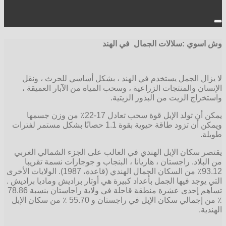
وش اسوي :سلالات الجمال في الهند
لا يزال الجمل يستخدم في الهند ، بشكل أساسي للحرث ، ونقل
الإنسان والمنتجات الزراعية ، وسحب المياه من الآبار العميقة ،
واستخراج الزيت من البذور الزيتية.
يمكن أن تولد الإبل قوة سحب تعادل 17-22٪ من وزن جسمها
ويمكن أن تزود طاقة حيوية بقوة 1.1 حصانًا بشكل مستمر لفترات
طويلة.
يقتصر سكان الإبل الهندي في الغالب على الجزء الشمالي الغربي
من البلاد. راجستان ، هاريانا ، البنجاب و جوجارات نسمة تقريبا
93.12٪ من السكان الجمال الهندي (قاعدة، 1987). الولايات الأخرى
التي يوجد فيها الجمل بأعداد كبيرة هي أوتار براديش وماديا براديش .
تساهم إحدى عشرة منطقة قاحلة في ولاية راجاستان بنسبة 78.86
٪ من إجمالي سكان الإبل في راجستان و 55.70 ٪ من سكان الإبل
الهندية.