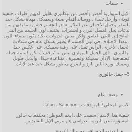
سمات
الإبل الميوارية أقصر وأقصر من بيكانيري بقليل. لديهم أطراف خلفية
قوية ، وأرجل ثقيلة ، ووسائد أقدام صلبة وسميكة. مهيأة بشكل جيد
للسفر وحمل الأحمال عبر التلال. شعر الجسم خشن مما يقيهم من
لدغات نحل العسل البري والحشرات. يختلف لون الجسم من البني
الفاتح إلى البني الغامق ولكن بعض الحيوانات تكاد تكون بيضاء اللون
، وهذا الاختلاف في لون الجسم لا يظهر بشكل عام في سلالات
الجمل الأخرى. الرأس ثقيل على رقبة سميكة. على عكس جمل
بيكانيري ، فإن الجمل الميوارى ليس له “توقف” ، لكن كمامة جمله
فضفاضة. الآذان سميكة وقصيرة ، متباعدة جيدًا ، والذيل طويل
وسميك. وريد اللبن بارز والضرع متطور بشكل جيد عند الإناث.
5
– جمل جالوري
وصف عام
الاسم المحلي / المرادفات : Jalori ، Sanchori
خلفية هذا الاسم : سميت على اسم الموطن: مجتمعات جالور
المسؤولة عن التربية : ديواسي هم مربي الإبل التقليديين
التوزيع الجغرافي ومسالك التربية