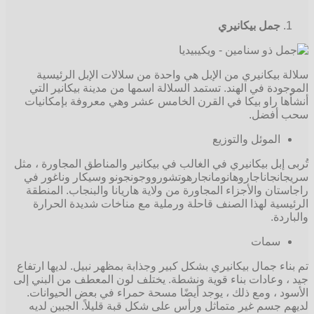
جمل بيكانيري
سلالة بيكانيري من الإبل هي واحدة من سلالات الإبل الرئيسية
الموجودة في الهند. تستمد السلالة اسمها من مدينة بيكانير التي
أنشأها راو بيكا في القرن الخامس عشر وهي معروفة بإمكانيات
سحب أفضل.
الموئل والتوزيع
تُربى إبل بيكانيري في الغالب في بيكانير والمناطق المجاورة ، مثل
سريجانجاناجاروهانومانجارهوتشورووجونجونو وسيكار وناغور في
راجاستان والأجزاء المجاورة من ولاية هاريانا والبنجاب. المنطقة
الرئيسية لهذا الصنف قاحلة ورملية مع مناخات شديدة الحرارة
والباردة.
سمات
تم بناء جمال بيكانيري بشكل كبير وجذابة بمظهر نبيل. لديها ارتفاع
جيد ، وعادات بناء قوية ونشطة. يختلف لون المعطف من البني إلى
الأسود ، ومع ذلك ، يوجد أيضًا مسحة حمراء في بعض الحيوانات.
لديهم جسم غير متماثل ورأس على شكل قبة قليلاً. الجبين لديه