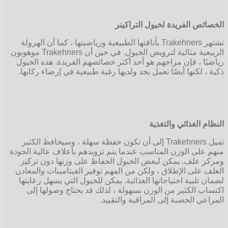
الخصائص الفريدة لخيول التراكينر
تشتهر Trakehners بأناقتها الطبيعية ورياضيتها ، كما أن الهرولة
الربيعية مثالية لترويض الخيول. في حين أن Trakehners موهوبون
رياضيًا ، فإن مزاجهم هو أحد أكثر خصائصهم الفريدة. هذه الخيول
ذكية ، لكنها أيضًا تعمل بجد ولديها رغبة طبيعية في إرضاء ركابها.
النظام الغذائي والتغذية
تميل Trakehners إلى أن تكون حفظة سهلة ، وسيحافظ الكثير
منهم على الوزن المناسب عندما يتم تزويدهم بأعلاف عالية الجودة
ومركز علف. يمكن لبعض الخيول الحفاظ على وزنها دون تركيز
العلف على الإطلاق ، ولكن من المهم توفير الفيتامينات والمعادن
لضمان تلبية احتياجاتها الغذائية. يمكن للخيول التي يسهل رعايتها
اكتساب الكثير من الوزن بسهولة ، لذلك قد يحتاج وصولها إلى
المراعي الخصبة إلى المراقبة والتقييد.