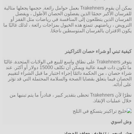
يمكن أن يقوم Trakehners بعمل حوامل رائعة. حجمها يجعلها مثالية
للفرسان الأكبر حجمًا الذين يفضلون الحصان الأطول ، ويفضل
الفرسان الذين يتطلعون إلى المنافسة في رياضات مثل القفز أو
الترويض ، رياضتهم. تتمتع هذه الخيول بمزاجات رائعة ، لذلك غالبًا ما
يكون الاقتران بالفرسان المتوسطين ناجحًا.
كيفية تبني أو شراء حصان التراكينر
يتوفر Trakehners على نطاق واسع للبيع في الولايات المتحدة. غالبًا
ما تكون ذات قيمة عالية ويمكن أن تكلف 15000 دولار أو أكثر. عند
شراء حصان ، من الحكمة دائمًا إجراء اختبار ما قبل الشراء لتقييم
الحصان فيما يتعلق بقضايا الصحة والسلامة المحتملة التي قد تؤثر
على أدائه.
نظرًا لأن Trakehners تحظى بتقدير كبير ، فنادراً ما يتم تبنيها من
خلال عمليات الإنقاذ.
وش اسوي
وش اسوي : تنظيف حوافر الحصان