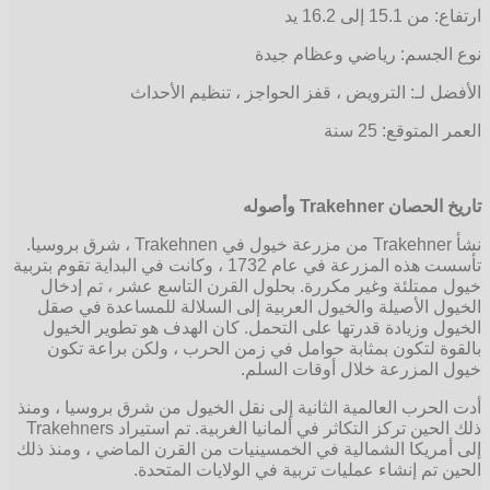
ارتفاع: من 15.1 إلى 16.2 يد
نوع الجسم: رياضي وعظام جيدة
الأفضل لـ: الترويض ، قفز الحواجز ، تنظيم الأحداث
العمر المتوقع: 25 سنة
تاريخ الحصان
Trakehner
وأصوله
نشأ Trakehner من مزرعة خيول في Trakehnen ، شرق بروسيا.
تأسست هذه المزرعة في عام 1732 ، وكانت في البداية تقوم بتربية
خيول ممتلئة وغير مكررة. بحلول القرن التاسع عشر ، تم إدخال
الخيول الأصيلة والخيول العربية إلى السلالة للمساعدة في صقل
الخيول وزيادة قدرتها على التحمل. كان الهدف هو تطوير الخيول
بالقوة لتكون بمثابة حوامل في زمن الحرب ، ولكن براعة تكون
خيول المزرعة خلال أوقات السلم.
أدت الحرب العالمية الثانية إلى نقل الخيول من شرق بروسيا ، ومنذ
ذلك الحين تركز التكاثر في ألمانيا الغربية. تم استيراد Trakehners
إلى أمريكا الشمالية في الخمسينيات من القرن الماضي ، ومنذ ذلك
الحين تم إنشاء عمليات تربية في الولايات المتحدة.