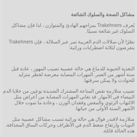
مشاكل الصحة والسلوك الشائعة
يُعرف Trakehners بمزاجهم الهادئ والمتوازن ، لذا فإن مشاكل
السلوك غير شائعة نسبيًا.
نظرًا لأن سلالات الدم العربية تمر عبر السلالة ، فإن Trakehners
يتعرضون لثلاثة اضطرابات وراثية:
التغذية الحيوية للدماغ هي حالة عصبية تصيب المهور ، عادة قبل
ستة أشهر من العمر. المهرات المصابة معرضة لخطر متزايد
للحوادث ولا يمكن سرقتها.
تصيب متلازمة نقص المناعة المشترك الشديدة نوعين من خلايا الدم
البيضاء في الأمهار. قد تعاني المهرات المصابة من أعراض مثل
الالتهاب الرئوي والمغص وفقدان الوزن ، وعادة ما تموت خلال
الأشهر الستة الأولى من حياتها.
متلازمة لافندر فوال هي حالة وراثية تسبب مشاكل عصبية مثل
النوبات وارتفاع ضغط الدم في الأطراف وحركات الساق المجذافة.
هذه الحالة قاتلة.