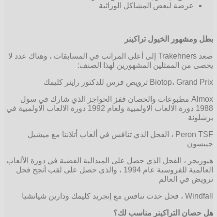
عرضة لبعض المشاكل الوراثية
بطل ومشهور الخيول تراكينر
صعد Trakehners إلى أعلى المراتب في المسابقات ، وهناك عدد لا
يحصى من الممثلين المشهورين لهذا الصنف:
Biotop، Grand Prix ترويض فرس للدكتور راينر كليمك
Almox مطبوعات والحصان قفز الحواجز الذي شارك في سول
1988 دورة الالعاب الاولمبية ولعام 1992 دورة الالعاب الاولمبية في
برشلونة
Peron TSF ، الفحل الذي تنافس في ألعاب أتلانتا مع ميشيل
جيبسون
هيوريجر ، الفحل الذي حصل على الميدالية الفضية في دورة الألعاب
العالمية للفروسية عام 1994 ، والذي حصل على لقب أنجح فحل
ترويض في العالم
Windfall ، فحل حدث تنافس مع إنجريد كليمك ودارين شياتشيا
هل حصان التراكينر مناسب لك؟