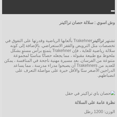
وش اسوي : سلالة حصان تراكينر
تشتهر
تراكينر
Trakehner بألعابها الرياضية وقدرتها على التفوق في
تخصصات مثل الترويض والقفز الاستعراضي. بالإضافة إلى كونه
سلالة رياضية للغاية ، فإن Trakehner يتمتع برأس مستوٍ بشكل
ملحوظ مع طبيعة مقبولة ، مما يجعله حصانًا مناسبًا لمجموعة
متنوعة من الفرسان. بعد مسيرة مهنية ناجحة في المنافسة ، يمكن
للعديد من Trakehners أن يصبحوا مدراء مدرسة ، مما يساعد
الدراجين الأصغر سنًا والأقل خبرة على مواصلة التعرف على
انضباطهم.
نظرة عامة على السلالة
الوزن: 1200 رطل