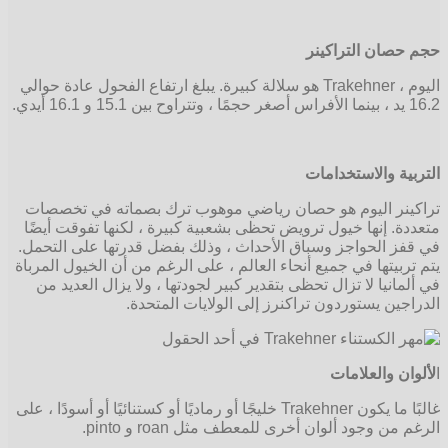
حجم حصان التراكينر
اليوم ، Trakehner هو سلالة كبيرة. يبلغ ارتفاع الفحول عادة حوالي
16.2 يد ، بينما الأفراس أصغر حجمًا ، وتتراوح بين 15.1 و 16.1 أيدي.
التربية والاستخدامات
تراكينر اليوم هو حصان رياضي موهوب ترك بصماته في تخصصات
متعددة. إنها خيول ترويض تحظى بشعبية كبيرة ، لكنها تفوقت أيضًا
في قفز الحواجز وسباق الأحداث ، وذلك بفضل قدرتها على التحمل.
يتم تربيتها في جميع أنحاء العالم ، على الرغم من أن الخيول المرباة
في ألمانيا لا تزال تحظى بتقدير كبير لجودتها ، ولا يزال العديد من
الدراجين يستوردون تراكنرز إلى الولايات المتحدة.
ا
لألوان والعلامات
غالبًا ما يكون Trakehner خليجًا أو رماديًا أو كستنائيًا أو أسودًا ، على
الرغم من وجود ألوان أخرى للمعطف مثل roan و pinto.