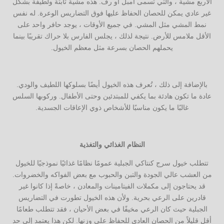
الأربع مشية ، والتي تسمى أمبل أو رف. هذه مشية ثابتة ولطيفة بشكل
غير عادي يمكن للحصان الحفاظ عليها فوق التضاريس الوعرة. له نفس
نمط المشي مثل المشي. في جميع الأوقات ، يوجد حافر واحد على
الأقل ملامس للأرض. نتيجة لذلك ، يجلس الفارس بلا حراك تقريبًا بينما
يحملهم الحصان بسرعة مثل معظم الخيول.
بالإضافة إلى ذلك ، تُعرف هذه الخيول أيضًا بسلوكها اللطيف والودي.
عادة ما تكون هادئة بما يكفي للمبتدئين وحتى الأطفال. وركوبها السلس
غالبًا ما يكون مناسبًا للأشخاص ذوي الإعاقات الجسدية.
النظام الغذائي والتغذية
تتطلب خيول سرج كنتاكي الجبلية عمومًا نظامًا غذائيًا نموذجيًا للخيول
من العشب عالي الجودة والتبن والحبوب مع بعض الفواكه والخضروات.
قد يحتاجون إلى مكملات الفيتامينات والمعادن ، خاصةً إذا كانوا غير
قادرين على الرعي بحرية. ولأن هذه الخيول تطورت في التضاريس
الجبلية حيث كان الرعي مخيفًا في بعض الأحيان ، فقد تتطلب طعامًا
أقل قليلاً من الحصان العادي للحفاظ على وزنها. لكن هذا يعتمد إلى حد