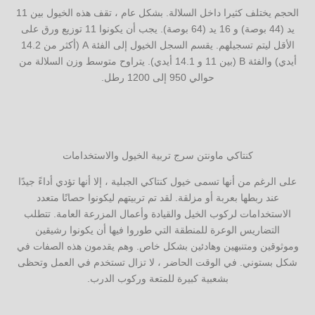
الحجم يختلف كثيرا داخل السلالة. بشكل عام ، تقف هذه الخيول بين 11
يد (44 بوصة) و 16 يد (64 بوصة). يجب أن يكونوا 11 توزيع ورق على
الأقل ليتم تسجيلهم. يقسم السجل الخيول إلى الفئة A (أكثر من 14.2
أيدي) والفئة B (بين 11 و 14.1 أيدي). يتراوح متوسط ​​وزن السلالة من
حوالي 950 إلى 1200 رطل.
كنتاكي ماونتن سرج تربية الخيول والاستخدامات
على الرغم من أنها تسمى خيول كنتاكي الجبلية ، إلا أنها تؤدي أداءً جيدًا
عند ربطها بعربة أو مزلقة. لقد تم تربيتهم ليكونوا حصانًا متعدد
الاستخدامات لركوب الخيل والقيادة وأعمال المزرعة العامة. تتطلب
التضاريس الوعرة للمنطقة التي طوروا فيها أن يكونوا رشيقين
وموثوقين ومتنبهين وهادئين بشكل خاص. وهم يقدمون هذه الصفات في
شكل بستوني. في الوقت الحاضر ، لا تزال تستخدم في العمل وتحظى
بشعبية كبيرة للمتعة وركوب الدرب.