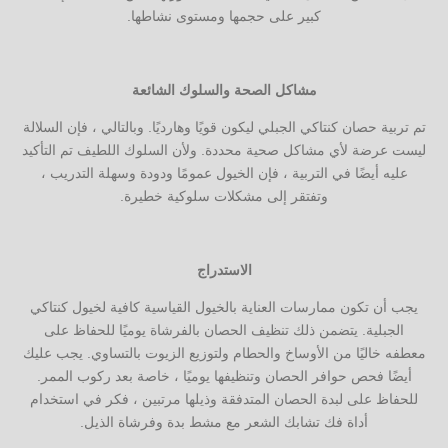
كبير على حجمها ومستوى نشاطها.
مشاكل الصحة والسلوك الشائعة
تم تربية حصان كنتاكي الجبلي ليكون قويًا وهارديًا. وبالتالي ، فإن السلالة
ليست عرضة لأي مشاكل صحية محددة. ولأن السلوك اللطيف تم التأكيد
عليه أيضًا في التربية ، فإن الخيول عمومًا ودودة وسهلة التدريب ،
وتفتقر إلى مشكلات سلوكية خطيرة.
الاستدراج
يجب أن تكون ممارسات العناية بالخيول القياسية كافية لخيول كنتاكي
الجبلية. يتضمن ذلك تنظيف الحصان بالفرشاة يوميًا للحفاظ على
معطفه خاليًا من الأوساخ والحطام ولتوزيع الزيوت بالتساوي. يجب عليك
أيضًا فحص حوافر الحصان وتنظيفها يوميًا ، خاصة بعد ركوب الممر.
للحفاظ على لبدة الحصان المتدفقة وذيلها مرتبين ، فكر في استخدام
أداة فك تشابك الشعر مع مشط بدة وفرشاة الذيل.