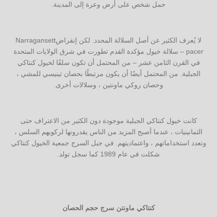
حمل شخص على أرض وعرة إلى المدينة.
لا يُعرف الكثير عن أصل السلالة المحدد. لكن إنقراضNarragansett
pacer – سلالة خيول مؤكدة القدم تطورت في شرق الولايات المتحدة
في القرن الثامن عشر – من المحتمل أن تكون سلفًا لخيول كنتاكي
الجبلية. من المحتمل أيضًا أن يكون مرتبطًا بحصان تينيسي للمشي ،
وحصان روكي ماونتين ، وسلالات أخرى.
كانت خيول كنتاكي الجبلية موجودة دون الكثير من الاعتراف حتى
الثمانينيات ، عندما أصبح المزيد من الناس يقدرونها لركوبهم السلس ،
وتعدد استخداماتهم ، واعتماديتهم. في جبل السرج جمعية الخيول كنتاكي
شكلت في عام 1989 كما سجل تولد.
كنتاكي ماونتن سرج حجم الحصان