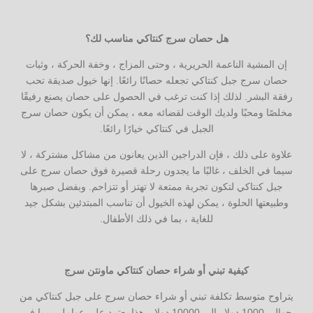
هل حصان سرج كنتاكي مناسب لك؟
إن المشية الناعمة الحريرية ، وحتى المزاج ، وخفة الحركة ، وثبات
حصان سرج جبل كنتاكي تجعله حصانًا رائعًا. إنها خيول صديقة تحب
رفقة البشر. لذلك إذا كنت ترغب في الحصول على حصان يصنع رفيقًا
مخلصًا ومحبًا ولديك الوقت لقضائه معه ، يمكن أن يكون حصان سرج
الجبل في كنتاكي خيارًا رائعًا.
علاوة على ذلك ، فإن الدراجين الذين يعانون من مشاكل مشتركة ، لا
سيما في الخلف ، غالبًا ما يجدون رحلة قصيرة فوق حصان سرج على
جبل كنتاكي لتكون تجربة ممتعة لا تهتز أو تتزاحم. وبفضل صبرها
وطبيعتها الحلوة ، يمكن لهذه الخيول أن تناسب المبتدئين بشكل جيد
للغاية ، بما في ذلك الأطفال.
كيفية تبني أو شراء حصان كنتاكي ماونتن سرج
يتراوح متوسط ​​تكلفة تبني أو شراء حصان سرج على جبل كنتاكي من
حوالي 1000 دولار إلى 10000 دولار. هذا يعتمد على عوامل ، بما في