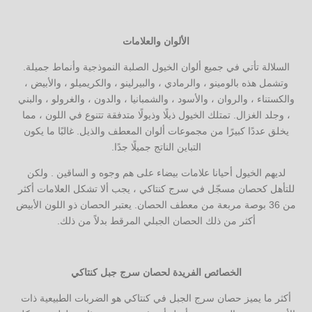
الألوان والعلامات
السلالة تأتي في جميع ألوان الخيول الصلبة النموذجية وأنماط جميلة.
وتشمل هذه بالومينو ، والرمادي ، والبيرلينو ، والكريميلو ، والأبيض ،
والكستناء ، والروان ، والأسود ، والشمبانيا ، والدون ، والغرولو ، والبني
، وجلد الغزال. تمتلك الخيول ذيلًا وذيولًا متدفقة تتنوع في اللون ، مما
يخلق عددًا كبيرًا من مجموعات ألوان المعطف والذيل. غالبًا ما يكون
التباين الناتج جميلًا جدًا.
لديهم الخيول أحيانا علامات بيضاء على هم وجوه و الساقين . ولكن
للتأهل كحصان مسجّل في سرج كنتاكي ، يجب ألا تشكل العلامات أكثر
من 36 بوصة مربعة من معطف الحصان. يعتبر الحصان ذو اللون الأبيض
أكثر من ذلك الحصان الجبلي المرقط بدلاً من ذلك.
الخصائص الفريدة لحصان سرج جبل كنتاكي
أكثر ما يميز حصان سرج الجبل في كنتاكي هو الضربات الطبيعية ذات