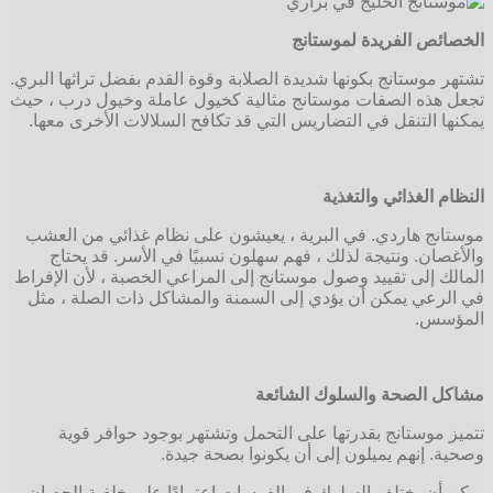
الخصائص الفريدة لموستانج
تشتهر موستانج بكونها شديدة الصلابة وقوة القدم بفضل تراثها البري.
تجعل هذه الصفات موستانج مثالية كخيول عاملة وخيول درب ، حيث
يمكنها التنقل في التضاريس التي قد تكافح السلالات الأخرى معها.
النظام الغذائي والتغذية
موستانج هاردي. في البرية ، يعيشون على نظام غذائي من العشب
والأغصان. ونتيجة لذلك ، فهم سهلون نسبيًا في الأسر. قد يحتاج
المالك إلى تقييد وصول موستانج إلى المراعي الخصبة ، لأن الإفراط
في الرعي يمكن أن يؤدي إلى السمنة والمشاكل ذات الصلة ، مثل
المؤسس.
مشاكل الصحة والسلوك الشائعة
تتميز موستانج بقدرتها على التحمل وتشتهر بوجود حوافر قوية
وصحية. إنهم يميلون إلى أن يكونوا بصحة جيدة.
يمكن أن يختلف السلوك في الفرسات اعتمادًا على خلفية الحصان