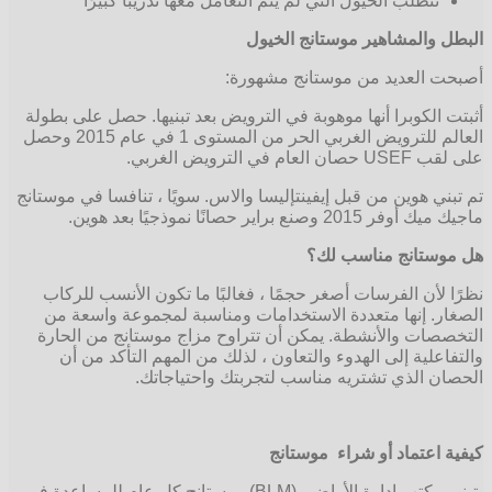
تتطلب الخيول التي لم يتم التعامل معها تدريبًا كبيرًا
البطل والمشاهير موستانج الخيول
أصبحت العديد من موستانج مشهورة:
أثبتت الكوبرا أنها موهوبة في الترويض بعد تبنيها. حصل على بطولة
العالم للترويض الغربي الحر من المستوى 1 في عام 2015 وحصل
على لقب USEF حصان العام في الترويض الغربي.
تم تبني هوين من قبل إيفينتإليسا والاس. سويًا ، تنافسا في موستانج
ماجيك ميك أوفر 2015 وصنع براير حصانًا نموذجيًا بعد هوين.
هل موستانج مناسب لك؟
نظرًا لأن الفرسات أصغر حجمًا ، فغالبًا ما تكون الأنسب للركاب
الصغار. إنها متعددة الاستخدامات ومناسبة لمجموعة واسعة من
التخصصات والأنشطة. يمكن أن تتراوح مزاج موستانج من الحارة
والتفاعلية إلى الهدوء والتعاون ، لذلك من المهم التأكد من أن
الحصان الذي تشتريه مناسب لتجربتك واحتياجاتك.
كيفية اعتماد أو شراء موستانج
يتبنى مكتب إدارة الأراضي (BLM) موستانج كل عام للمساعدة في