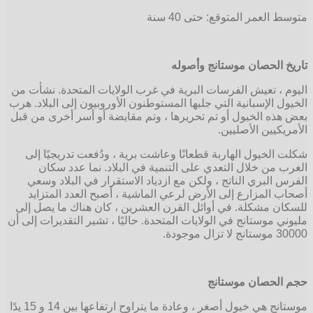
متوسط ​​العمر المتوقع: حتى 40 سنة
تاريخ الحصان موستانج وأصوله
اليوم ، تعيش الفرسات البرية في غرب الولايات المتحدة. نشأت من
الخيول الإسبانية التي جلبها المستوطنون الأوروبيون إلى البلاد. هرب
بعض هذه الخيول أو تم تحريرها ، وتم مقايضة أو أسر أخرى من قبل
الأمريكيين الأصليين.
شكلت الخيول الهاربة قطعانًا وعاشت برية ، ودُفعت تدريجيًا إلى
الغرب من خلال التعدي على التنمية في البلاد. نما عدد سكان
الفرس البري الناتج ، ولكن مع ازدياد الاستقرار في البلاد وسعي
أصحاب المزارع إلى الأرض لرعي الماشية ، أصبح العدد المتزايد
للسكان مشكلة. في أوائل القرن العشرين ، كان هناك ما يصل إلى
مليوني موستانج في الولايات المتحدة. حاليًا ، تشير التقديرات إلى أن
30000 موستانج لا تزال موجودة.
حجم الحصان موستانج
موستانج هي خيول أصغر ، وعادة ما يتراوح ارتفاعها بين 14 و 15 يدًا