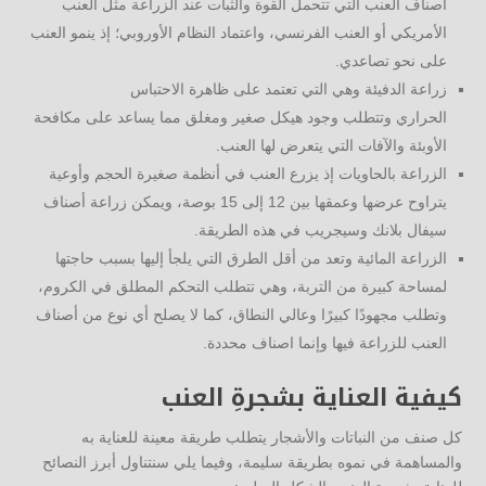
أصناف العنب التي تتحمل القوة والثبات عند الزراعة مثل العنب
الأمريكي أو العنب الفرنسي، واعتماد النظام الأوروبي؛ إذ ينمو العنب
على نحو تصاعدي.
زراعة الدفيئة وهي التي تعتمد على ظاهرة الاحتباس
الحراري وتتطلب وجود هيكل صغير ومغلق مما يساعد على مكافحة
الأوبئة والآفات التي يتعرض لها العنب.
الزراعة بالحاويات إذ يزرع العنب في أنظمة صغيرة الحجم وأوعية
يتراوح عرضها وعمقها بين 12 إلى 15 بوصة، ويمكن زراعة أصناف
سيفال بلانك وسيجريب في هذه الطريقة.
الزراعة المائية وتعد من أقل الطرق التي يلجأ إليها بسبب حاجتها
لمساحة كبيرة من التربة، وهي تتطلب التحكم المطلق في الكروم،
وتطلب مجهودًا كبيرًا وعالي النطاق، كما لا يصلح أي نوع من أصناف
العنب للزراعة فيها وإنما اصناف محددة.
كيفية العناية بشجرةِ العنب
كل صنف من النباتات والأشجار يتطلب طريقة معينة للعناية به
والمساهمة في نموه بطريقة سليمة، وفيما يلي سنتناول أبرز النصائح