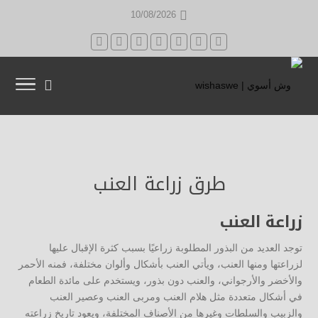
10/08/2026
طرق زراعة العنب
زراعة العنب
توجد العديد من البذور المطلوبة زراعيًا بسبب كثرة الإقبال عليها
لزراعتها ومنها العنب، ويأتي العنب بأشكال وألوان مختلفة، فمنه الأحمر
والأخضر والأرجواني، والعنب دون بذور، ويستخدم على مائدة الطعام
في أشكال متعددة مثل هلام العنب ومربى العنب وعصير العنب
والزبيب والسلطات وغيرها من الأصناف المختلفة، ويعود تاريخ زراعته