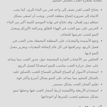
للعناية بشجرة العنب بالشكل السليم:
يحتاج العنب لقدر نصف إلى واحد قدر من الماء للري، كما يجب
الانتباه إلى ضرورة إشباع منطقة الجذر، ويجب أن تُسقى بشكل
منتظم دون إهمال، وقد تحتاج في نهاية الموسم لكمية أكبر من الماء.
الحرص على نمو العنب في الهواء الطلق ومراقبة الأوراق ومعدل
النمو لتجنب تعرضها للجفاف.
وضع الأسمدة والمغذيات على المنطقة المحيطة بجذر العنب في
فصل الربيع، ومراقبتها في كل عام لإضافة المغذيات وتعزيز معدل
النمو لديها.
التخلص من الأعشاب الضارة المتجمعة حول جذور العنب مما يساعد
على جعل حرارة العنب مناسب للنمو استعدادًا لفصل الربيع.
استخدام الأسوار أو السياج المثالي للسماح للعنب بالتسلق عليه
بالشكل السليم مما يساعد على النمو بشكل أسرع وأكثر قوة.
تقليم أغصان العنب بشكل مستمر.
استخدام الأربطة والأقمشة لربط أشجار العنب فيها وجعلها تنمو
بشكل مستقيم لتجنب تكسرها أو اعوجاجها.