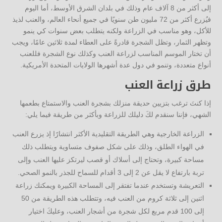
إلى أكثر من 8 آلاف عام وذلك في بلدان الشرق الأوسط، أما اليوم
فيُزرع أكثر من 72 مليون طن سنويًا في جميع أنحاء العالم، والعنب لذيذ
للأكل، وهو مناسب في الزراعة ولكنه يتطلب بعض سنوات كي ينمو
وتظهر الثمار، وتظل الشجرة قادرةً على العطاء لمدة ثلاثين عامًا، ويجب
أن تختار الموسم المناسب لزراعة العنب وكذلك نوع الشجرة فللعنب
أنواع متعددة، وتنمو في دول عدة أشهرها الولايات المتحدة الأمريكية.
طرق زراعة العنب
إذا كنتَ ترغب بتزيين حديقة منزلك بشجرة العنب والاستمتاع بطعمها
الشهي، فإننا سنقدم لكَ دليلك للزراعة وبأكثر من طريقة فيما يلي:
الزراعة الخارجية وهي الطريقة التقليدية الأكثر انتشارًا إذ يزرع العنب
في الهواء الطلق، وذلك على شكل صفوف متساوية ويتطلب ذلك
مساحة كبيرة، وتحتاج إلى أسلاك أو قصب ليرتكز عليها العنب وإلى
تربة بارتفاع لا يقل عن 2 إلى 3 أقدام للسماح للجذر بالنمو الصحي.
التعريشة وتستخدم عندما تفتقر إلى المساحة الكبيرة ويمكنك زراعة
اثنين إلى ثلاثة كروم من العنب فيه، وتتطلب هذه الطريقة من 50
إلى 100 قدم مربع لكل شجرة من أشجار العنب، وعليكَ اختيار