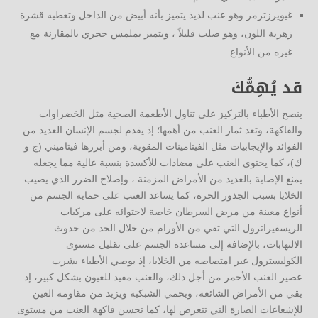
غيويرزترمر وهو عنب لذيذ يتميز بأنه أبيض من الداخل وتغطيه قشرة
زهرية اللون، وهو صلب قليلاً ، ويتميز بملمس حجري بالمقارنة مع
غيره من الأنواع.
قد يُهِمُّكَ
ينصح الأطباء بالتركيز على تناول الأطعمة الصحية مثل الخضراوات
والفاكهة، وتعد ثمار العنب من أهمها؛ إذ يقدم لجسم الإنسان العديد من
الفوائد والإيجابيات مثل الفيتامينات المقوية، ومن أبرزها فيتاميني (ج و
ك)، كما يحتوي العنب على مضادات للأكسدة بنسبة عالية مما يجعله
يمنع الإصابة بالعديد من الأمراض المزمنة ، وإصلاح الضرر الذي يصيب
الخلايا بسبب الجذور الحرة، كما يساعد العنب على حماية الجسم من
أنواع معينة من مرض السرطان خاصة لاحتوائه على مركبات
الريسفيراترول التي تقي من الأورام من خلال الحد من حدوث
الالتهابات، بالإضافة إلى مساعدة الجسم على تقليل مستوى
الكوليسترول عبر امتصاصه من الخلايا، إذ يوصي الأطباء بشرب
عصير العنب الأحمر من أجل ذلك، والعنب مفيد للعيون بشكل كبير، إذ
يقي من الأمراض الشائعة، ويحمي الشبكية ويزيد من مقاومة العين
للإشعاعات الضارة التي تتعرض لها، كما تحسن فاكهة العنب من مستوى