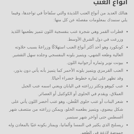
أنواع العنب
هنالك العديد من أنواع العنب اللذيذة والتي ستُفاجأ في تواجدها، وفيما
يلي سنمدك بمعلومات مفصلة عن كل منها:
قطرات القمر وهي شجرة عنب بنفسجية اللون تتميز بطعمها اللذيذ
وزرعت في دول الشرق الأوسط.
كونكورد وهو أحد أكثر أنواع العنب استهلاكًا وزراعةً بسبب حلاوته
العالية وطعه الشهي، ويتميز بلونه البنفسجي وجلده سهل التقشير.
بيونت نوير وثماره أرجوانية اللون.
العنب القرمزي ويتميز بلونه الأحمر كما يتميز بأنه يأتي دون بذور،
وقد تظهر على ثماره خطوط خضراء أحيانًا.
عنب كيوهو وتكثر زراعته في اليابان ويعني اسمه عنب الجبل
العملاق، ويقدم في الحلوى أو الكوكتيل أو العصائر.
شعر البنات أو عنب حلوى القُطن، وهو عنب أخضر اللون يأتي على
شكل بيضوي، ويتميز بطعمه الحلو، ويمكن زراعته من منتصف شهر
أغسطس حتى أواخر شهر سبتمبر.
ريسلنج الذي يكثير في النمسا وألمانيا، ويمتاز بكونه غنيًا بالمعادن وله
حموضة لاذعة في الطعم.