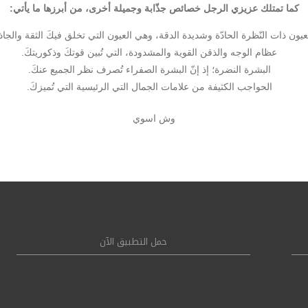
كما تمتلك عزيزي الرجل خصائص جذّابة وجميلة أخرى، من أبرزها ما يأتي:
عيون ذات النّظرة الحادّة وشديدة الدقة، وهي العيون التي تخلق فيكَ الثقة والجاذب
عظام الوجه والذقن القوية والمشدودة، التي تُبين قوتكَ وذكوريتكَ.
البشرة النضرة؛ إذ إنّ البشرة الصفراء تُصرف نظر الجميع عنكَ.
الحواجب الكثيفة من علامات الجمال التي الرئيسية التي تُميزكَ.
وش اسوي
حمل التطبيق الآن