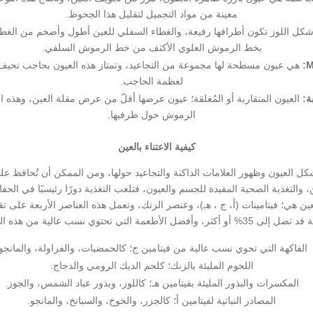
معينة من مواد التجميل لتقليل هذا الجحوظ.
كل اللوز تكون أطرافها رفيعة، والغطاء السفلي للعين أطول وأضخم من الغطاء 
بخط الرموش العلوي الأكثف من خط الرموش السلفي.
هي عيون مسطحة لها مجموعة من التجاعيد، وتمتاز هذه العيون بحاجب نحيف
لعظمة الحاجب.
ة:
العيون المتقاربة أو المُغلقة؛ عيون عرضها أقلّ من عرض مقلة العين، وهذه ال
الرموش حول طرفيها.
كيفية الاعتناء بالعين
ل العيون وظهور العلامات الداكنة والتجاعيد حولها، ومن الممكن أن تُحافظ على
 والتغذية الصحية المفيدة للجسم والعيون، فتلعب التغذية دورًا رئيسيًا في ال
عين هي؛ فيتامينات (أ، ج ، هـ)، وعنصر الزنك، وتعمل هذه العناصر الأربعة على
 الأطعمة التي تحتوي نسب عالية من هذه المُركبات هي:
الفاكهة التي تحوي نسب عالية من فيتامين ج؛ كالحمضيات، والفراولة، والمانجو.
اللحوم المليئة بالزنك؛ كلحم الديك الرومي والدجاج.
المكسرات والبذور المليئة بفيتامين هـ؛ كاللوز، وبذور عباد الشمس، والجوز.
المصادر النباتية لفيتامين أ؛ كالجزر، والخوخ، والسبانخ، والمانجو.