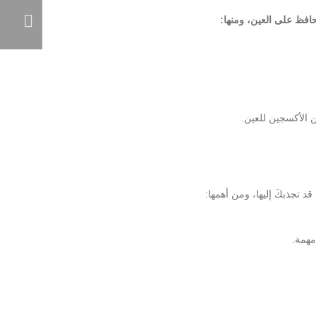
حافظ على العين، ومنها:
ن الأكسجين للعين.
د تجذبكَ إليها، ومن أهمها:
مهمة.