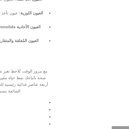
العيون اللوزية:
عيون تأخذ ش
العيون الأحادية Monolids:
العيون المُغلقة والمتقارب
مع مرور الوقت نُلاحظ تغير شك
صحة باتباعكَ نمط حياة معين،
أربعة عناصر غذائية رئيسية لل
الشائعة بنسبة قد تصل إلى 35% أو أكثر، وأفضل