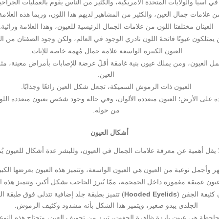
ي آسيا والولايات المتحدة الأمريكية، والكثير من الناس يقوم بالعمليات الجراحي
ن علامات جمال العين، والكثير من المشاهير لديهم هذا اللون، وربما هذه العلام
العينان مختلفتا اللون من علامات الجمال الرئيسية للعيون، وهذا العلامة وراثية.
يمتلكون عيونًا فاتحةَ اللون نادري الوجود في العالم، ولكن وجود الصفتان من ال
العيون الكبيرة الواسعة علامة جمال مُهمة خاصة للإناث.
أجمل العيون، ومن يملك عيون بنية غامقة أقلّ عرضة للإصابات بأمراض معينة، 
العين.
العيون ذات الرموش السميكة، تجعل شكل العين رائعًا وجذابًا.
دة على الأرض؛ العيون متعددة الألوان، وفي حالة وجود شخص بعيون متعددة اللو
من حوله.
أشكال العيون
 يقل أهمية عن معرفة علامات الجمال في العيون، وللبشر عدة أشكال للعيون يُ
 وأجمل نوعية من العيون هي العيون الواسعة، وتتميز هذه العيون بعرضها الكبير
ون عميقة مغمورة داخل الجمجمة، ممّا يُبرز الحاجب بشكل أكبر، وتتميز هذه ال
 كثيفة الجفن (
Hooded Eyelids
) تتميز بطبقة جلد إضافية تتدلى فوق طبقة ال
الجلدي يبدو صغير، ويتميز هذا الشكل بأنه مشدود وكثيف الرموش.
جاحظة هي عيون بارزة ظاهرة الجفون، تبرز من تجويف العين، وتحتاج هذه النوعي