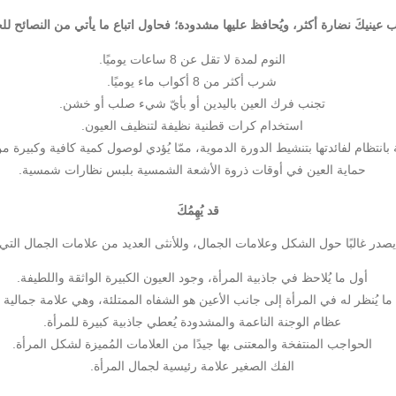
عينيكَ نضارة أكثر، ويُحافظ عليها مشدودة؛ فحاول اتباع ما يأتي من النصائح لل
النوم لمدة لا تقل عن 8 ساعات يوميًا.
شرب أكثر من 8 أكواب ماء يوميًا.
تجنب فرك العين باليدين أو بأيّ شيء صلب أو خشن.
استخدام كرات قطنية نظيفة لتنظيف العيون.
انتظام لفائدتها بتنشيط الدورة الدموية، ممّا يُؤدي لوصول كمية كافية وكبيرة م
حماية العين في أوقات ذروة الأشعة الشمسية بلبس نظارات شمسية.
قد يُهِمُكَ
يصدر غالبًا حول الشكل وعلامات الجمال، وللأنثى العديد من علامات الجمال التي ق
أول ما يُلاحظ في جاذبية المرأة، وجود العيون الكبيرة الواثقة واللطيفة.
ما يُنظر له في المرأة إلى جانب الأعين هو الشفاه الممتلئة، وهي علامة جمالية 
عظام الوجنة الناعمة والمشدودة يُعطي جاذبية كبيرة للمرأة.
الحواجب المنتفخة والمعتنى بها جيدًا من العلامات المُميزة لشكل المرأة.
الفك الصغير علامة رئيسية لجمال المرأة.