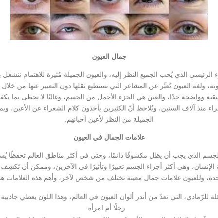
جمال العيون
ء الرئيسي الذي يُحب الجميع النظر إليه، والعيون الجميلة مُثيرة للاهتمام ننشغل به
ونة، ولغة العيون تُعبِّر عن المشاعر التي نستطيع نقلها دون التعبير عنها من خل
قية وواضحة جدًا، والعين هي الجزء الأجمل من الجسم، وغالبًا لا تحظى بما يكف
اء منذ آلاف السنين، ويُلاحظ أنّ الكثيرين يأخذون كلام الشعراء عن الأعين، و
الجميلة من النظر لأعين أحبائهم.
علامات الجمال في العيون
لجسم الذي يجب أن يظل مكشوفًا دائمًا، وحتى في أكثر مناطق العالم تحفظًا يُ
هة الإنسان، وهي أكثر أجزاء الجسم تعبيرًا وتأثيرًا في الآخرين، وممكن أن تَكشِف
دة، وللعيون علامات جمال معينة تختلف من شخص لآخر، وأهم هذه العلامات ه
لة للرّمادي، التي تعدّ من أندر ألوان العيون في العالم، وهذا اللون يعطي جاذبية
رجلًا أم امرأة.