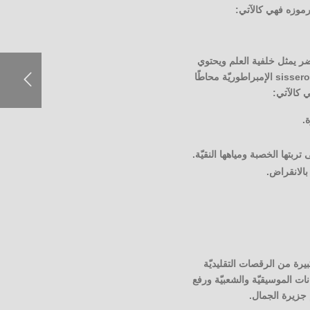
رموزه فهي كالآتي:
ر يمثل خلفية العلم ويحتوي
على صليب من خطوط صفراء وسوداء وبيضاء يقع في وسط العلم، ويحمل قرصُا أحمرًا يحمل بداخله ببغاء sisserou الإمبراطوريّة محاطًا
ي كالآتي:
.
تربتها الخصبة ومياهها النقيّة.
بالانقراض.
يرة من الرقصات التقليديّة
لفخر بما نالته كولومبيا عام 1978، وتتم إقامة المهرجانات الموسيقيّة والشعبيّة ورفع
 جزيرة الجمال.