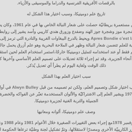
بالرقصات الأفريقية الفرنسية والدراما والموسيقى والأزياء.
تاريخ علم دومينيكا، وسبب اختيار هذا الشكل له
كانت دومينيكا قديمًا عبارة ع
رة موز وشجرة جوز الهند وضفدع وزورق هندي كاريبي وأسد يشير إلى روابط دو
على شعار باللغة المحلية Apres Bondie c’est la ter ويحيط بالدرع الببغاوات الغريبة وال
ء راية للعلم تتضمن شعار النبالة وظهر في الملاحة البحرية وهو علم أزرق يحمل جا
ذلك الوقت ولغاية اليوم لم يطرأ أي تعديل يُذكر.
سبب اختيار العلم بهذا الشكل
دومينيكا في 3 نوفمبر عام 1978 ويشير العلم إلى الاشتراكيّة والألوان المستخدمة تعبّر عن الفواكه 
الجميلة والتربة الغنية لجزيرة دومينيكا.
وصف علم دومينيكا، ألوانه ومعانيها
 الكاريبيّة الأخرى ومصدرًا لاستقلالها، وتمّ تشكيل لجنة وطنيّة ترعاها الحكومة