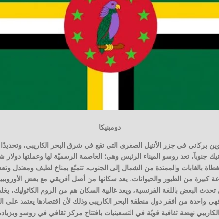
دومينيكا
ن بركاني في جزر الأنتيل الصغرى التي تقع في شرق البحر الكاريبي، وتحديدًا 
نيك جنوباً، تعد روسو الميناء الرئيس وهي؛ العاصمة الرسميّة لها وعملتها دولار شر
لمغطاة بالغابات والممتدة من الشمال إلى الجنوب، تتمتّع بمناخ لطيف ومعتدل وتعد
ة كبيرة من الطيور والحيوانات، يعد سكانها من أصل أفريقي مع بعض الأوروبيين و
تحدث البعض باللغة الفرنسية، ويعد غالبية السكان هم من الروم الكاثوليك، يغل
هي واحدة من أفقر دول منطقة البحر الكاريبي وذلك لأن اقتصادها يعتمد على الز
اريبي نهضة ثقافية قويّة في التسعينيات بافتتاح مركز ثقافي في روسو وبزياد