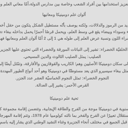
 وتعزيز استخدامها بين أفراد الشعب وخاصة بين مدارس الدولة،أمّا معاني العلم و
ألوان علم دومينيكا ومعانيها
ديد من الرموز والدلالات، ولكنه يوصف بأنّه مستطيل الشكل يتكون من حقل أخض
ء اللون ونسبة عرض العلم إلى طوله هي 1 إلى 2
أمّا ألوان العلم ومعانيها فه
الخلفيّة الخضراء: تشير إلى النباتات المورقة والخضراء التي تحتوي عليها الجزيرة
الصليب: يمثل الصليب الثالوث والدين المسيحي.
لى سكان دومينيكا الأصليين وهم؛ الكاريب والقوقازيين والأفارقة، وتمّثل أيضًا إلى 
يمثل ببغاء سيسيرو الذي يعد مستوطنًا في دومينيكا وهو أحد أنواع الطيور المهددة 
النجوم الخضراء: تمثل النجوم الخماسيّة العشر عدد الجزر.
القرص الأحمر: يشير إلى العدالة.
تحية علم دومينيكا
سنوية في دومينيكا موجة من الفرح والطاقة الإيجابية، وتتضمن إقامة مجموعة كب
المسبوقة بأسابيع من تاريخ الاستقلال تعبيرًا عن الفرح وا
قبل الجميع في مختلف أنحاء الجزيرة وغناء النشيد الوطني الذي يشار إليه باسم