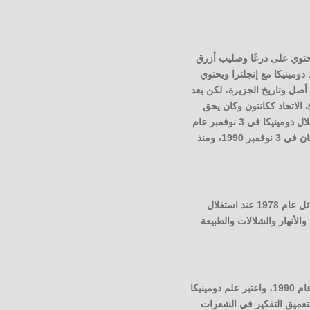
ن مستعمرة بريطانيّة حصلت على شعار النبالة الخاص بها في عام 1961، وكان يحتوي على درعًا وصليب أزرق
مينيكا مع إنجلترا ويحتوي
نادرة التي ترمز إلى أصل وتاريخ الجزيرة، لكن بعد
ك الاتحاد ككانتون وكان يحق
للسفن الحكومية رفع هذا العلم فقط أو عند استخدامه لتمثيل دومينيكا خارجًا،استمر استخدام العلم لحين استقلال دومينيكا في 3 نوفمبر عام
1978، وتم رفعه في مختلف أنحاء الجزيرة، وقد تم إجراء ثلاثة تعديلات على تصميم العلم الأساسي وآخرها كان في 3 نوفمبر 1990، ومنذ
لا يوجد سبب يعود إليه سبب اختيار شكل وتصميم العلم، ولكن تم تصميمه من قبل Alwyn Bulley في أوائل عام 1978 عند استفلال
والخضرة والأنهار والشلالات والطبيعة
تم اعتماد علم دومينيكا في 3 نوفمبر 1978مع إجراء بعض التغييرات الصغيرة خلال الأعوام 1981 وعام 1988 وعام 1990، واعتبر علم دومينيكا
 لتعميق التفكير في الشعرات