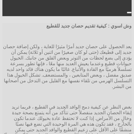
وش اسوي :
كيفية تقديم حصان جديد للقطيع
يعد الحصول على حصان جديد أمرًا مثيرًا للغاية ، ولكن إضافة حصان
جديد إلى قطيعك (حتى لو كان صغيرًا من اثنين أو ثلاثة) يمكن أن
يؤدي إلى بضع لحظات من التوتر وبعض القلق من جانبك. الخيول
حيوانات قطيع وعندما يعيش العديد منها معًا ، فإنها تطور بسرعة
تسلسلاً هرميًا مع القادة والأتباع. غالبًا ما يكون هناك قائد واحد لديه
صديق مفضل ، وبعض المتابعين ، والمستضعف. تشكل الخيول هذا
التسلسل الهرمي من تلقاء نفسها مع القليل من التدخل من أصحابها
من البشر.
بغض النظر عن كيفية دمج الوافد الجديد في القطيع ، فربما تريد
إبقاء الحصان الجديد منفصلاً حتى تتأكد من أنه يتمتع بصحة جيدة
وخالٍ من الأمراض. إذا كنت لا تحتفظ عادة بخيولك عندما تكون
بالخارج ، فقد تكون هذه هي المرة الوحيدة التي تضع فيها نصبًا
منشقًا على الأقل على زعيم القطيع والوافد الجديد حتى يمكن