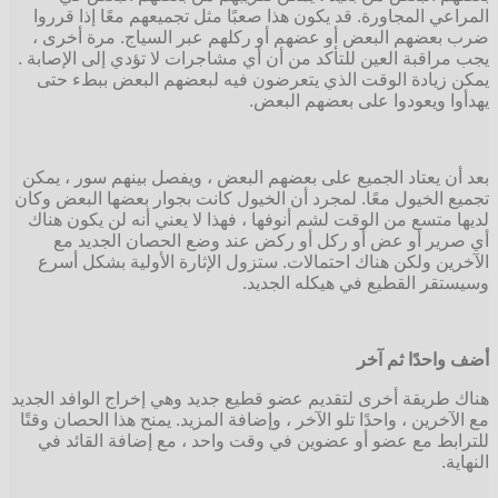
المراعي المجاورة. قد يكون هذا صعبًا مثل تجميعهم معًا إذا قرروا
ضرب بعضهم البعض أو عضهم أو ركلهم عبر السياج. مرة أخرى ،
يجب مراقبة العين للتأكد من أن أي مشاجرات لا تؤدي إلى الإصابة .
يمكن زيادة الوقت الذي يتعرضون فيه لبعضهم البعض ببطء حتى
يهدأوا ويعودوا على بعضهم البعض.
بعد أن يعتاد الجميع على بعضهم البعض ، ويفصل بينهم سور ، يمكن
تجميع الخيول معًا. لمجرد أن الخيول كانت بجوار بعضها البعض وكان
لديها متسع من الوقت لشم أنوفها ، فهذا لا يعني أنه لن يكون هناك
أي صرير أو عض أو ركل أو ركض عند وضع الحصان الجديد مع
الآخرين ولكن هناك احتمالات. ستزول الإثارة الأولية بشكل أسرع
وسيستقر القطيع في هيكله الجديد.
أضف واحدًا ثم آخر
هناك طريقة أخرى لتقديم عضو قطيع جديد وهي إخراج الوافد الجديد
مع الآخرين ، واحدًا تلو الآخر ، وإضافة المزيد. يمنح هذا الحصان وقتًا
للترابط مع عضو أو عضوين في وقت واحد ، مع إضافة القائد في
النهاية.