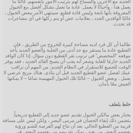
الجديد مع الآخرين والسماح لهم بترتيب الأمور بأنفسهم. غالبًا ما
يعمل هذا ، وأحيانًا لا يعمل. عادة ما تعمل بشكل أفضل مع الخيول
المعروفة بأنها تابعة وليس قادة قطيع. سينتهي الأمر ببعض الخيول ،
غالبًا الوافدين الجدد ، بعلامات عض أو يتم ركلها في أي مشاجرات
قد تحدث.
طالما أن كل فرد لديه مساحة كبيرة للخروج من الطريق ، فإن
القطيع عادة ما يستقر مع حد أدنى من الجلبة والعضو الجديد يأخذ
موقعه “المخصص” في ترتيب نقر القطيع دون سؤال. إذا كان الوافد
الجديد حازمًا للغاية وشعر أنه يجب أن يصبح القائد الجديد ، فقد يوفر
الوقت للجميع للاستقرار في النظام الجديد. من المهم أن تراقب
عينك لفصل عضو القطيع الجديد قبل أن يتأذى. هناك مزيج عرضي لا
يعمل ، وبعض الخيول – غالبًا تلك الخيول المهيمنة تمامًا – لا يمكنها
العيش معًا بأمان.
خلط بلطف
يختار بعض مالكي الخيول تقديم عضو جديد إلى القطيع تدريجياً.
يتضمن ذلك إبقاء الحصان في مرمى البصر ، ولكن ليس على مسافة
قريبة من القطيع الحالي. بعد أن تتاح لهم الفرصة للشم ورؤية
بعضهم البعض من بعيد ، يمكن تقريبهم من بعضهم البعض في