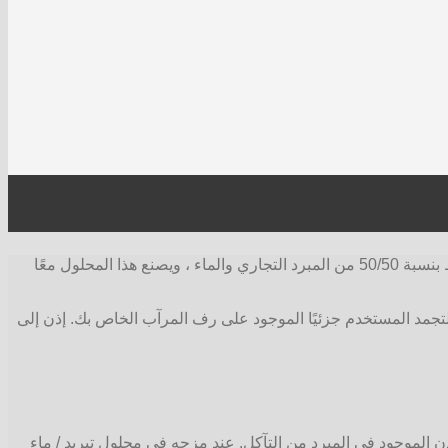
المبرد ، يسمى أحيانًا مضاد التجمد ، هو السائل الأخضر أو ​​الأصفر أو البرتقالي الذي يملأ رادياتير السيارة. المبرد في المبرد الخاص بك هو خليط بنسبة 50/50 من المبرد التجاري والماء ، ويصنع هذا المحلول معًا
لتجمد المستخدم جزئيًا الموجود على رف المرآب الخاص بك. إذن إلى
عدن الموجود في المبرد من التآكل. عند مزجه في محلول تبريد / ماء