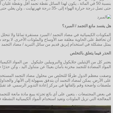
بنسبة 50 في المائة ، يكون لهذا السائل نقطة تجمد أقل ونقطة 
حتى تصل درجة حرارة الهواء إلى -35 درجة فهرنهايت ، ولن يغلي حتى يصل المحلول إلى 223 درجة فهرنهايت.
هل يفسد مانع التجمد / المبرد؟
المكونات الكيميائية في مضاد التجمد / المبرد مستقرة تمامًا ولا تتحلل
أن تحافظ على الحاوية مغلقة ضد الأوساخ والملوثات الأخرى. لا يوجد 
يمثل مشكلة في استخدام إبريق قديم من سائل التبريد / مضاد التجمد 
الحذر فيما يتعلق بالتخلص
يعتبر كل من الإيثيلين جلايكول والبروبيلين جليكول من المواد الكيميائي
المواد المضادة للتجمد مخزنة بأمان بعيدًا عن متناول اليد ، وكن حذرًا 
وصفت معظم الدول طرقًا للتخلص من محلول مضاد التجمد المستخدم أو ال
على الأرض. يمكن لمضاد التجمد أن يتدفق بسهولة إلى الأنهار والجداول 
ملصقات واضحة وقم بإلقائها في مركز إعادة التدوير الرسمي. قد تقبل 
في بعض المجتمعات ، يتعين على أي بائع تجزئة يبيع مادة مانعة للتجمد ب
المعالجة التي تزيل الملوثات وتعيد استخدام المواد الكيميائية النشطة 