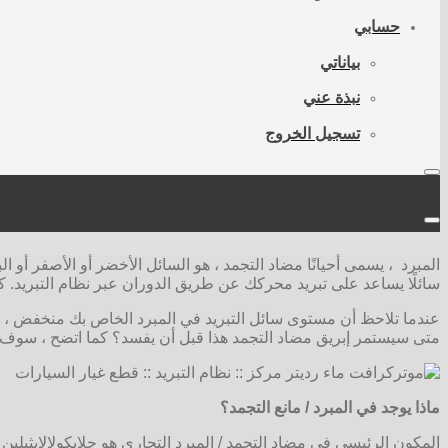
حسابي
بياناتي
نبذة عني
تسجيل الخروج
سائلًا يساعد على تبريد محركك عن طريق الدوران عبر نظام التبريد. كم
عندما تلاحظ أن مستوى سائل التبريد في المبرد الخاص بك منخفض ، فقد
متى سيستمر إبريق مضاد التجمد هذا قبل أن يفسد؟ كما اتضح ، سوف يست
ماذا يوجد في المبرد / مانع التجمد؟
المكون الرئيسي في مضاد التجمد / المبرد التجاري هو جلايكولالإيثيلين