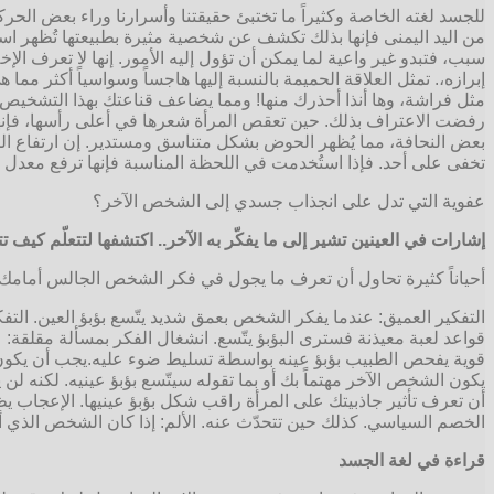
للجسد لغته الخاصة وكثيراً ما تختبئ حقيقتنا وأسرارنا وراء بعض الحرك
من اليد اليمنى فإنها بذلك تكشف عن شخصية مثيرة بطبيعتها تُظهر استعد
سبب، فتبدو غير واعية لما يمكن أن تؤول إليه الأمور. إنها لا تعرف الإ
إبرازه،. تمثل العلاقة الحميمة بالنسبة إليها هاجساً وسواسياً أكثر م
مثل فراشة، وها أنذا أحذرك منها! ومما يضاعف قناعتك بهذا التشخيص،
رفضت الاعتراف بذلك. حين تعقص المرأة شعرها في أعلى رأسها، فإنها 
بعض النحافة، مما يُظهر الحوض بشكل متناسق ومستدير. إن ارتفاع الجسد،
تخفى على أحد. فإذا استُخدمت في اللحظة المناسبة فإنها ترفع معدل ا
عفوية التي تدل على انجذاب جسدي إلى الشخص الآخر؟
إشارات في العينين تشير إلى ما يفكّر به الآخر.. اكتشفها لتتعلّم كيف ت
أحياناً كثيرة تحاول أن تعرف ما يجول في فكر الشخص الجالس أمامك.
التفكير العميق: عندما يفكر الشخص بعمق شديد يتّسع بؤبؤ العين. التف
قواعد لعبة معيذنة فسترى البؤبؤ يتّسع. انشغال الفكر بمسألة مقلقة:
قوية يفحص الطبيب بؤبؤ عينه بواسطة تسليط ضوء عليه.يجب أن يكون البؤ
يكون الشخص الآخر مهتماً بك أو بما تقوله سيتّسع بؤبؤ عينيه. لكنه لن 
أن تعرف تأثير جاذبيتك على المرأة راقب شكل بؤبؤ عينيها. الإعجاب ي
الخصم السياسي. كذلك حين تتحدّث عنه. الألم: إذا كان الشخص الذي أم
قراءة في لغة الجسد