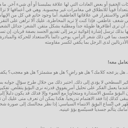
ات الخفية أو بعض العادات التي لها علاقة بملبسنا أو أي شيء آخر. ما 
اداً قوياً للانطلاق في مغامرات غير محسوبة. وهي في أعماقها لا تزال م
خلاص والاستقرار في علاقاتها العاطفية. أما وجود خاتم في كل من الإبها
ما هي شغف عاطفي. فإذا كنت لا تريد المخاطرة، عليك ألا تراهن على التق
 أن ترى أظافرها طويلة جداً ومطلية بشكل متقن. الشعر: جدائل الشعر 
بذلك ترسل إشارة إغوائية ترمز إلى تقديم الجسد بصفة قربان. إن تسري
 بما في ذلك شعر الرأس، يوحي دائماً بالاستعداد للحركة والمبادرة، خلا
لأدرنالين لدى الرجل بما يكفي لكسر مقاومته
تعامل معه!
 هل يزعجه كلامك؟ هل هو راضٍ؟ هل هو مشمئز؟ هل هو معجب؟ يكفي أن 
كير السطحي لا يؤدي إلى ذلك. اختبر ذلك من خلال طرح سؤال جوابه بسيط 
 عندما يعمل الفكر على تحليل أمر يفووق قدرته نرى البؤبؤ يتقلّص. تف
بؤ متّسق الاستدارة ومتجاوباً مع الضوء وإلا فذلك قد يكون دليلاً إل
يبقى كذلك إذا فقد الاهتمام تدريجياً. هكذا يمكن أن تعرف متى عليك أن 
ظهر في اتّساع البؤبؤ. الانتماء السياسي: إذا نظر مجالسك إلى صورة ش
امك يتألم جسدياً فسيتّسع بؤؤ عينيه.