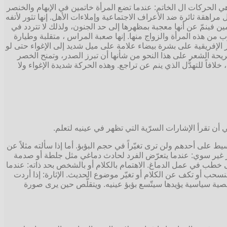
هي الحركات ال الخاتم: عندما تضع المرأة خاتمين في الإبهام والخنصر
راهقة ثائرة ضد الأعراف الاجتماعية وإملاءات الأهل. إنها تثور لأتفه
مين فينمّ عن أنها معجبة بمظهرها إلى حد الجنون، ولذلك لا تتردد في
رب من هذه المرأة والزواج منها. إنها صعبة المراس ، متقلبة وطيارة
الإفريقية على بشرة بيضاء علامة على ميل شديد إلى الإغواء حتى لو
حة الشعر على هذا النحو من شأنها أن تبرز الصدر، وتمنح الخصر
فاً للتهدُّل الذي ينم عن تراجع. وهذه الحركة شديدة الإغواء ولا
تقرأ الإشارات السرّية التي تظهر في عينيه لتعلم.
على أحدهم ولن ترى تغيّراً في حجم البؤبؤ. أما إذا سألته مثلاً عن
كير غير سوي: عندما يتعرّض الفرد لحادث دماغي مثل جلطة أو صدمة
ى خطب في عمل الدماغ. الاهتمام بالكلام أو بالشخص بحد ذاته: عندما
تنسحب أو تكف عن الكلام أو تغيّر موضوع الحديث. الإثارة: إذا أردت
خصية سياسية يؤيدها سيتّسع بؤبؤ عينيه. ويتقلّص حين يرى صورة