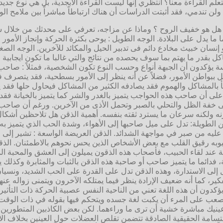
علم القراءة معنا؟ انتظري إنها ليست القراءة الأبجدية، بل هي نوع جديد
ن تندمي، فقد أثبتت الدراسات أن هناك ارتباطاً مباشراً بين ملامح ا
 هل هو خفيف الروح ؟ وماذا عن مزاجه، تعرفي على محدثك من خلال 
 ما يدل على البلادة. الوجه الطويل : يوحى بكثرة الحركة وإنجاز الأمو
 إنسان خبيث مخادع دائم فى تدبير الحيل والمكائد للآخرين. الوجه الص
كل بقدر ما يهتم بما سوف يحصده من نتائج والتي غالبا ما تكون ايجابية .
سة يؤكدون أن الجبهة أنواع وحسب النوع تكون الشخصية، فمثلاً : صاحب
ببواطن الأمور، فضلاً عن أنه ينظر إلى الأمور بسطحية، فقد يتصرف ف
بأ بالمشاكل والهموم فقد يصادفه الكثير من المشاكل فيحاول حلها فق
ى أن صاحب هذه الحواجب يتميز بالغدر والشر كما يتميز بالخيانة فقد
 خفة الظل والتحلي بالصبر وتحمل الأذى من الآخرين. ورغم أن صاحب ا
 ولكنه سرعان ما يسترد ثقته بنفسه. أهمية الذقن هل تلاحظين أشكال ال
ن الطويلة: تدل على ميل صاحبها إلى الأهواء، وشدة الحب الذي يتميز ب
 عليه من صبر في مواجهة الشدائد. الذقن العريضة الواسعة : تشير إلى 
عيوبه رقيق القلب مع بعض الأشخاص الذين يحس نحوهم بالاطمئنان. الذق
لقاء الحبيب، فأصحاب هذه الذقون يميلون إلى العشق والمحبة المفرط
، فدائما ما يتميز صاحب أو صاحبة هذه الذقن بالثبات والمثابرة وكذلك
لميل إلى الاستدارة، وهذه الذقن تدل على القدرة على الحب الشديد، ونسي
ر، كما أنه ضعيف الإرادة ينظر فيما يمتلكه الآخرون ويتمنى زواله عنه
ن أن هذه اللغة تعني من الناحية النفس عصبية الحركة ذات التأثير ا
ب على المرء أن يكبت لغة جسده ويتحكم فيها بقوله في ذات الوقت، و
عينيك مباشرة خشية أن ترى ما وراءهما. لكن بعض الكاذبين المتطورين 
ابتسامة الحقيقية الصادقة تتضمن تقلص العضلات حول العينين بخلاف ال