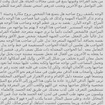
من يجيد القراءة وفنونها ينبغ في شتى مجالات الحياة، هل لديكِ وقت لت
على التواصل مع الآخرين وتجنب غدرهم. امنحي نفسك الفرصة للتعلم ول
الوجه يكشف روح صاحبه هل يتمتع هذا الشخص بروح مكارة وخبيثة ؟
وعدم تذكر الأشياء المهمة وكذلك قد يكون غبياً فصاحب هذا الوجه دائما
المزاج . الوجه البارز : يقصد به بروز عظم الوجه وصاحب هذا الوجه هو
الحيلة. الوجه المستدير : فصاحب هذا الوجه لا يهتم بما يواجهه من مشا
المزاجية، فالشخص العابث دائماً ما نرى جبهته متعرجة، فعلماء الفرا
تدل غالباً على التعقل. صاحب الجبهة الضيقة: شخص ضيق الأفق وجاهل 
نفسه بحماقة. أما الجبهة المتعرجة: تدل على أن صاحب هذا الوجه مع
الحواجب هل تعلمين أن التقاء الحواجب المستقيمة في خط واحد يدل عل
التعامل معه . أما الحواجب المعتدلة ذات شكل نصف دائرى، فتشير إلى
ما يفعله به الآخرون من أفعال قد تجعل نفسيته مشتتة حيث يختل توازنه
تحمل معانٍ كثيرة تختلف من شكل إلى الآخر، وإليكِ أهم أشكالها. الذق
وتحمل المصاعب التي تواجه صاحبها ولكنه يتغلب عليها نتيجة لما تعود
صاحبها يحب الألحان الهادئة، ولكن إذا بحثت في قلبه فقد تجده رغم 
طويل، وأصحاب هذه الذقن مفرطون في مشاعرهم نحو الآخرين خاصة عند 
ومتسعاً فهي متسعة دليل الإقدام وعدم الاهتزاز في المواقف المختلفة
تربى عليها. الذقن البارزة: عادة ما يكون هذا البروز إلى الأمام مع ا
شخصية وأخلاق صاحبها وبحثه عن اللهو واللعب أكثر من المعرفة والتفكي
تستطيعين التعرف على كذب محدثك عن طريق لغة الجسد، فالعلماء يؤكدو
ويلسون من معهد طب النفس في لندن: لغة الجسد هامة جداً، فمن الصع
المخاتل عادة، وعلى سبيل المثال عندما يكذب المرء فهو لا ينظر في 
أكثر من العادة، وربما يبتسمون لتشتيت انتباهك أو استرضائك، لكن ال