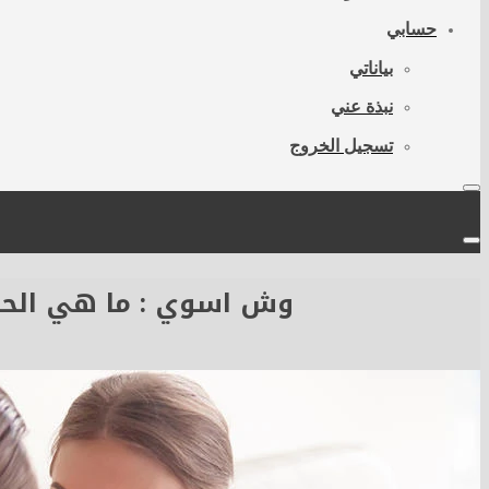
حسابي
بياناتي
نبذة عني
تسجيل الخروج
وش اسوي : ما هي الحر