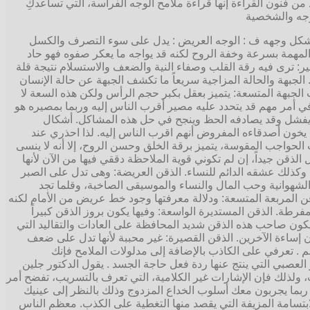
 من فنون القراءة إنها قراءة ملامح الوجه الفراسة، التي تساعدكِ
لوجه والشخصية
شكل وجهه ف : الوجه العريض : يدل على سوء التصرف والكسل
ر المهمة بسرعة وخفة الروح لكنه قد يواجه ما يعكر صفوه فهو حاد
غير: ترى فيه رقة القلب وصفاء النية والضعف والاستسلام نتيجة قلة
 الجبهة والحالة المزاجية سريعاً ما تكشف الجبهة عن حالة الإنسان
 الجبهة المتسعة: يتميز بعقل بكبر حجم الرأس ولكن هذه السعة لا
ي أمر مهم قد يتحدد عليه مصير أقرب الناس إليه وربما بمصيره هو
د يفشل وقد يصادفه الحظ وينجح في حل هذه المشاكل. أشكال
 يخون أصدقاءه المفروض أنهم اقرب الناس إليه. لذا احذري عند
لحواجب المقوسة، يتميز برقة الخلق وحسن الروح، إلا أنه لا ينسى
ذقن جيداً، إن لم تكوني قوية الملاحظة دققي فيها من الآن لأنها
ه وكذلك عشقه الدائم للنساء. الذقن العريضة: وهى تدل على الصبر
الشهوانية وحب المال والنساء والموسيقى الصاخبة، وقلما تجد
ن المربعة المتسعة: ودلالة معرفتها وجود خط عريض من الأمام لكنه
ة. الذقن المستديرة الواسعة: وفيها يكون بروز الذقن كبيراً
 يكون صاحب هذه الذقن شديد المحافظة على العادات والتقاليد التي
ان إساءة الآخرين. الذقن القصيرة: غير محببة لأنها تدل على ضعف
م . تعرفي على الكاذب بالإضافة إلى مدلولات الملامح فإنك
لعصبي التي ينتج عنها ردة فعل حاجة الجسد . يقول الدكتور جلين
لذلك فإن الإشارات غير الكلامية، التي تعرف بالتسريب، تفضح أمر
ربما يجربون معك أسلوب الخداع المزدوج وذلك بالنظر إلى عينيك
ابتسامة المزيفة التي يقصد منها التغطية على الكذب. معظم الناس