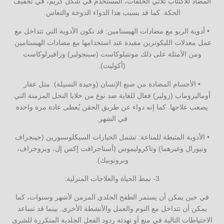
المضاد للاكتئاب ثلاثي الحلقات، المستخدم في شكل كريم، في تخفيف
الحكة. كما قد يسبب هذا الدواء الدوخة والنعاس.
• أدوية الربو مع مضادات الهيستامين: قد تكون الأدوية التي تتداخل مع
عمل معدلات الليكوترين مفيدة عند استخدامها مع مضادات الهيستامين.
ومن الأمثلة على ذلك مونتيلوكاست (سينجولير) وزافيرلوكاست
(أكوليت).
• الأجسام المضادة من صنع الإنسان (وحيدة النسيلة): مثل عقار
أوماليزوماب (زولير) فعال للغاية ضد نوع من خلايا النحل المزمنة التي
يصعب علاجها. كما إنه دواء عن طريق الحقن يُعطى عادة مرة واحدة
في الشهر.
• الأدوية المثبطة للمناعة: تشمل الخيارات السيكلوسبورين (جينجراف
ونيورال وغيرهما) وتاكروليموس (أستاجرافت إكس إل، وبروجراف،
وبروتوبيك).
3- نمط الحياة والعلاجات المنزلية:
في حين يمكن أن يستمر الطفح الجلدي المزمن لأشهر وسنوات، كما
يمكن أن تتداخل مع النوم والعمل والأنشطة الأخرى. بينما قد تساعد
الاحتياطات التالية في منع أو تهدئة ردود الفعل الجلدية المتكررة للشرى