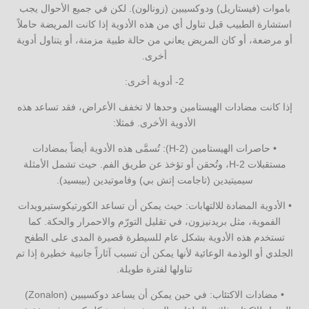
باموات (فيستاريل) ودوكسيبين (زونالون). لكن في جميع الأحوال يجب
استشارة الطبيب قبل تناول أي من هذه الأدوية إذا كانت المريضة حاملاً
أو مرضعة، أو كان المريض يعاني من حالة طبية مزمنة، أو يتناول أدوية
أخرى.
2- أدوية أخرى:
إذا كانت مضادات الهيستامين وحدها لا تخفف الأعراض، فقد تساعد هذه
الأدوية الأخرى. فمثلا:
• حاصرات الهيستامين (H-2): تُسمَّى هذه الأدوية أيضاً بمضادات
مستقبلات H-2، وتُحقن أو تؤخذ عن طريق الفم. حيث تشمل الأمثلة
سيميتيدين (تاجامت إتش بي) وفاموتيدين (بيبسيد).
• الأدوية المضادة للالتهابات: حيث يمكن أن تساعد الكورتيكوستيرويدات
الفموية، مثل بريدنيزون، في تقليل التورّم والاحمرار والحكة. كما
تستخدم هذه الأدوية بشكل عام للسيطرة قصيرة المدى على الطفح
الجلدي أو الوذمة الوعائية لأنها يمكن أن تسبب آثاراً جانبية خطيرة إذا تم
تناولها لفترة طويلة.
• مضادات الاكتئاب: في حين يمكن أن يساعد دوكسيبين (Zonalon)