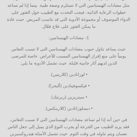
مثل مضادات الهيستامين التي لا تستلزم وصفة طبية. بينما إذا لم تساعد
خطوات الرعاية الذاتية، فيجب التحدث مع الطبيب حول العثور على
الدواء الموصوف أو مجموعة الأدوية التي قد تناسب المريض. حيث عادة
ما يمكن العثور على علاج فعّال.
1- مضادات الهيستامين:
حيث يساعد تناول حبوب مضادات الهيستامين التي لا تسبب النعاس
يومياً على منع إفراز الهيستامين المسبب للأعراض. خاصة للمرضى
الذين لديهم آثار جانبية قليلة. حيث تشمل الأدوية ما يلي:
• لوراتادين (كلاريتين).
• فيكسوفينادين (أليجرا).
• سيتريزين (زيرتيك).
• ديسلوراتادين (كلارينكس).
في حين أنه إذا لم تساعد مضادات الهيستامين التي لا تسبب النعاس،
فقد يزيد الطبيب من الجرعة أو يجرب النوع الذي يميل إلى جعل الناس
نعسان ويتم تناوله في وقت النوم. حيث تشمل الأمثلة هيدروكسيزين