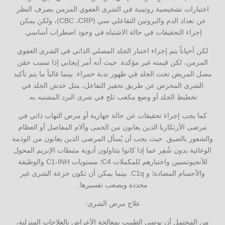
اختبارات تشخيصية روتينية في الشرى العفوي المزمن بصرف النظر
عن تعداد الدم والبروتين التفاعلي سي (CBC ،CRP)، ولكن يمكن
إجراء التحقيقات في حالة الاشتباه في وجود اضطراب أساسي.
لكن أحياناً يتم إجراء اختبار الجلد المصلي الذاتي في الشرى العفوي
المزمن، لكن قيمته غير مؤكدة. حيث أنه أمر إيجابي إذا تسبب حقن
مصل المريض تحت الجلد في ظهور ندبة حمراء. بينما غالباً ما يتم تأكيد
الشرى المحرض عن طريق تحفيز التفاعل، مثل خدش الجلد في
تخطيط الجلد أو وضع مكعب ثلج في شرى البرد المشتبه به.
كما يجب إجراء تحقيقات عن حالة جهازية أو مرض التهاب ذاتي في
مرضى الأرتكاريا الذين يعانون من الحمى وآلام المفاصل أو العظام
والشعور بالضيق. حيث يجب أن يُسأل المرضى الذين يعانون من الوذمة
الوعائية بدون شُفِر عما إذا كانوا يتناولون أدوية مثبطات الإنزيم المحول
للأنجيوتنسين واختبارهم للمكملات C4؛ مستويات C1-INH والوظيفة
والأجسام المضادة؛ و C1q. بينما يمكن أن تكون خزعة الشرى غير
محددة ويصعب تفسيرها.
علاج مرض الشرى:
من المحتمل أن يوصي الطبيب بمعالجة الأعراض بالعلاجات المنزلية،