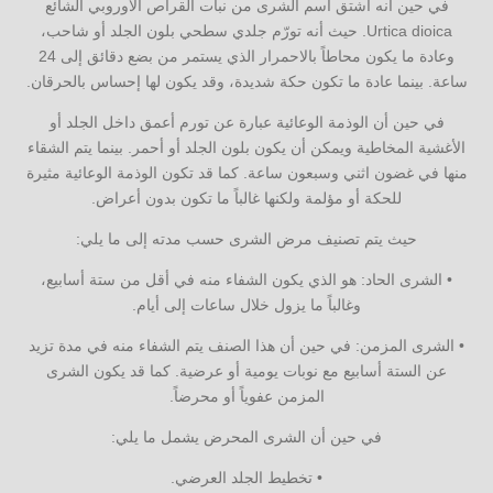
في حين أنه أُشتق اسم الشرى من نبات القراص الأوروبي الشائع
Urtica dioica. حيث أنه تورّم جلدي سطحي بلون الجلد أو شاحب،
وعادة ما يكون محاطاً بالاحمرار الذي يستمر من بضع دقائق إلى 24
ساعة. بينما عادة ما تكون حكة شديدة، وقد يكون لها إحساس بالحرقان.
في حين أن الوذمة الوعائية عبارة عن تورم أعمق داخل الجلد أو
الأغشية المخاطية ويمكن أن يكون بلون الجلد أو أحمر. بينما يتم الشقاء
منها في غضون اثني وسبعون ساعة. كما قد تكون الوذمة الوعائية مثيرة
للحكة أو مؤلمة ولكنها غالباً ما تكون بدون أعراض.
حيث يتم تصنيف مرض الشرى حسب مدته إلى ما يلي:
• الشرى الحاد: هو الذي يكون الشفاء منه في أقل من ستة أسابيع،
وغالباً ما يزول خلال ساعات إلى أيام.
• الشرى المزمن: في حين أن هذا الصنف يتم الشفاء منه في مدة تزيد
عن الستة أسابيع مع نوبات يومية أو عرضية. كما قد يكون الشرى
المزمن عفوياً أو محرضاً.
في حين أن الشرى المحرض يشمل ما يلي:
• تخطيط الجلد العرضي.