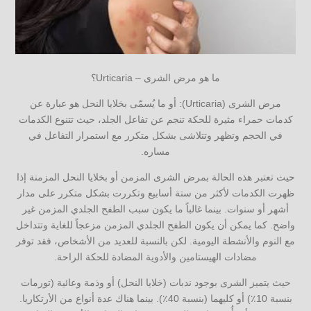
ما هو مرض الشرى – Urticaria؟
مرض الشرى (Urticaria): أو ما يُسمّى بخلايا النحل هو عبارة عن
كدمات حمراء مثيرة للحكة تنجم عن تفاعل الجلد، حيث تتنوع الكدمات
في الحجم وتظهر وتتلاشى بشكل متكرر مع استمرار التفاعل في
مساره.
حيث تعتبر هذه الحالة بمرض الشرى المزمن أو بخلايا النحل المزمنة إذا
ظهرت الكدمات لأكثر من ستة أسابيع وتكررت بشكل متكرر على مدار
أشهر أو سنوات. بينما غالباً ما يكون سبب الطفح الجلدي المزمن غير
واضح. كما يمكن أن يكون الطفح الجلدي المزمن مزعجاً للغاية وتتداخل
مع النوم والأنشطة اليومية. لكن بالنسبة للعديد من الأشخاص، فقد توفر
مضادات الهيستامين والأدوية المضادة للحكة الراحة.
حيث يتميز الشرى بوجود ندبات (خلايا النحل) أو وذمة وعائية (تورمات
بنسبة 10٪) أو كليهما (بنسبة 40٪). بينما هناك عدة أنواع من الأرتكاريا.