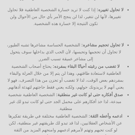
لا تحاول تغييره:
إذا كنت لا تريد خسارة الشخصية العاطفية فلا تحاول
تغييرها، لأنها لن تتغير، لذا لن ينجح الأمر بأي حال من الأحوال ولن
تكون النتيجة إلا خسارة هذه الشخصية.
لا تحاول تحجيم مشاعره:
الشخصية الحساسة مشاعرها تشبه الطيور،
لا تحاول أن تحجمها وتحبسها، لأن الحب الذي بداخلها سوف يتحول
إلى مشاعر عميقة تسبب الضرر.
لا تغضب من رغبته أحيانًا البقاء بمفرده:
يحتاج أصحاب الشخصية
العاطفية لاستعادة طاقتهم، وهذا لن يتم إلا من خلال العزلة والبقاء
بمفردهم بعض الوقت، لذا لا تغضب أو تحزن من هذا التصرف، فهو لا
يعني أنهم لا يريدونك حولهم، ولكنه يعني فقط حاجتهم لتهدئة أذهانهم.
صدق أفكاره حتى لو كانت غير منطقية:
الشخصية العاطفية شخصية
مبدعة، لذا خذ أفكارهم على محمل الجد حتى لو كانت تبدو لك غير
منطقية.
ادعمه وأعطه الثقة:
الشخصية العاطفية مختلفة في طريقة تفكيرها
عن الأشخاص العقلانيين، لذا قد تبدو لك طريقتهم غير منطقية، لكن
لو كنت تحبهم وتهتم لأمرهم ادعمهم وامنحهم المزيد من الثقة