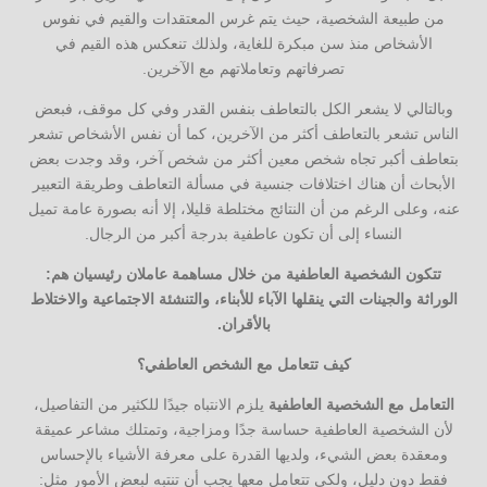
من طبيعة الشخصية، حيث يتم غرس المعتقدات والقيم في نفوس
الأشخاص منذ سن مبكرة للغاية، ولذلك تنعكس هذه القيم في
تصرفاتهم وتعاملاتهم مع الآخرين.
وبالتالي لا يشعر الكل بالتعاطف بنفس القدر وفي كل موقف، فبعض
الناس تشعر بالتعاطف أكثر من الآخرين، كما أن نفس الأشخاص تشعر
بتعاطف أكبر تجاه شخص معين أكثر من شخص آخر، وقد وجدت بعض
الأبحاث أن هناك اختلافات جنسية في مسألة التعاطف وطريقة التعبير
عنه، وعلى الرغم من أن النتائج مختلطة قليلا، إلا أنه بصورة عامة تميل
النساء إلى أن تكون عاطفية بدرجة أكبر من الرجال.
تتكون الشخصية العاطفية من خلال مساهمة عاملان رئيسيان هم:
الوراثة والجينات التي ينقلها الآباء للأبناء، والتنشئة الاجتماعية والاختلاط
بالأقران.
كيف تتعامل مع الشخص العاطفي؟
التعامل مع الشخصية العاطفية
يلزم الانتباه جيدًا للكثير من التفاصيل،
لأن الشخصية العاطفية حساسة جدًا ومزاجية، وتمتلك مشاعر عميقة
ومعقدة بعض الشيء، ولديها القدرة على معرفة الأشياء بالإحساس
فقط دون دليل، ولكي تتعامل معها يجب أن تنتبه لبعض الأمور مثل: