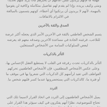
مهمة ما فإنهم يريدون ممن أمامهم أن يخبرهم ماذا يريد منهم تحديدًا
ومتى وكيف يريده، وإذا لم يقدم لهم تفاصيل متكاملة وكافية لن يقوموا
بالمهمة، لأنهم لا يريدون أن يرتكبوا أي أخطاء، كونهم يتسمون بالمبالغة
في الالتزام بالاتفاقات.
الصدق والثقة بالآخرين
يتسم الشخص العاطفي بالثقة في الآخرين الأمر الذي يجعله أكثر عرضة
للتلاعب، فرغبته الجادة في مساعدة الآخرين وصدقه معهم قد يعرضه
لبعض السلوكيات السامة من الأشخاص المستغلين.
التأثر بالذكريات
التأثر بالذكريات تحدث رفرفة في القلب لا يستطيع العقل الإحساس بها،
وعلى عكس الأشخاص المنطقيين، فإن الأشخاص العاطفيين تحركهم
العواطف التي تعيد لرأسهم كل الذكريات التي شعروا بها في موقف ما
أو فترة ما، كالذكريات التي يستحضرونها عندما كسر قلبهم شخص ما.
التردد
يميل الأشخاص العاطفيون إلى التردد في اتخاذ القرار لاسيما تلك التي
تحتاج للموضوعية، نظرًا أنهم يفكرون في كيف سيؤثر هذا القرار على