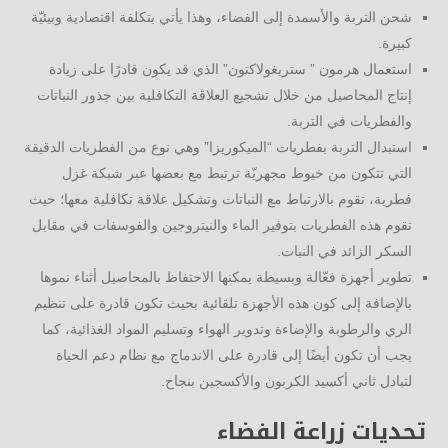
شحن التربة والأسمدة إلى الفضاء، وهذا يأتي بتكلفة اقتصادية وبيئيّة
كبيرة.
استعمال هرمون ” ستريغولاكتون” الذي قد يكون قادرًا على زيادة
إنتاج المحاصيل من خلال تشجيع العلاقة التكافلية بين جذور النباتات
والفطريات في التربة.
استبدال التربة بفطريات “الميكوريزا” وهي نوع من الفطريات الدقيقة
التي تتكون من خيوط مجهريّة ترتبط مع بعضها عبر شبكة غزل
فطرية، تقوم بالارتباط مع النباتات وتشكيل علاقة تكافلية معها؛ حيث
تقوم هذه الفطريات بتوفير الماء والنيتروجين والفوسفات في مقابل
السكر الزائد في النبات.
تطوير أجهزة فعّالة وبسيطة يمكنها الاحتفاظ بالمحاصيل أثناء نموها
بالإضافة إلى كون هذه الأجهزة تلقائية بحيث تكون قادرة على تنظيم
الري والرطوبة والإضاءة وتدوير الهواء وتسليم المواد الغذائية، كما
يجب أن تكون أيضًا إلى قادرة على الاندماج مع نظام دعم الحياة
لتبادل ثاني أكسيد الكربون والأكسجين بنجاح.
تحديات زراعة الفضاء