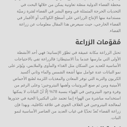
محطة الفضاء الدولية منصّة تعاونية يمكن من خلالها البحث في
التحديات الحرجة المتمثلة في وضع البشر في الفضاء لفترة زمنيّة
مستدامة منها الإنتاج الزراعي على أسطح الكواكب أو الأقمار في
الفضاء الخارجي، حيث سيعرض هذا المقال معلومات عن زراعة
الفضاء.
مُقوّمات الزراعة
تحتل الزراعة مكانة عميقة في تطوّر الإنسانية؛ فهي أحد الأنشطة
الأولى التي مارسها عندما بدأ الاستيطان؛ فالزراعة تفي بالاحتياجات
الأساسية للعديد من السكان مثل الغذاء والمأوى والملابس، ويُؤثر على
نمو النباتات عدة عوامل منها أشعة الشمس والماء وثاني أكسيد
الكربون والتربة التي توفر المعادن والمغذيات اللزمة لصُنع الأحماض
الأمينية ومن ثم صنع البروتينات وأهمها النيتروجين؛ وعلى الرغم من
وفرة وجود النيتروجين في الهواء بنسبة 78% إلّا أنّ النباتات لا يمكنها
استخدامه مباشرة من الهواء إنما تعتمد على البكتيريا الحية في جذورها
لمعالجة النيتروجين في الغلاف الجوي في علاقة تكافلية، وبهذا فإن
زراعة الفضاء تُعدّ تحدّيًا في غياب العديد من العناصر الأساسية لنمو
النبات.