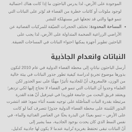
الموجودة على الأرض، لذا يدرس الباحثون ما إذا كانت هناك احتمالية
لوجود ملوثات أو كائنات خطرة من الفضاء قد تُؤثر على النباتات التي
تنمو فيها والتي قد تجعلها غير مستهلكة للبشر.
المساحة المحدودة:
تختلف الحجرات الضيّقة للمركبات الفضائية عن
الأراضي الزراعية الضخمة المتداولة على الأرض، لذا يجب على
الباحثين تطوير أجهزة يمكنها احتواء النباتات في المساحات الضيقة.
النباتات وانعدام الجاذبية
أرسل الباحثون نباتاتٍ إلى محطة الفضاء الدولية في عام 2010 لتكون
بذورها موضوع تجربةٍ لدراسة كيفية تطور جذور النباتات في بيئة خالية
من الوزن، فالمعروف أنّ للجاذبية تأثيرًا مهمًّا على نمو الجذور لكن
العلماء وجدوا أن النباتات التي تنمو في الفضاء لا تحتاج إليها لكي تزدهر؛
ويعتقد فريق البحث من جامعة فلوريدا في غينزفيل أنّ هذه القدرة
مرتبطة بقدرة النبات المتأصّلة على توجيه نفسه أثناء نموه؛ فقد انتشرت
البذور المُنبتة على محطة الفضاء الدولية جذورًا تتصرف كما لو كانت
على الأرض – تنمو بعيدًا عن البذرة بحثًا عن العناصر الغذائية والماء- في
نفس النمط الذي كان يحدث بوجود الجاذبية، مما يشير إلى
أنّ النباتات تبقى تحتفظ بغريزة تُرابية عندما لا يكون لها جاذبية كدليل،