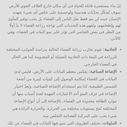
إنّ بناء مستعمرة قابلة للحياة في أي مكان خارج الغلاف الجوي للأرض
سوف يُشكّل تحدّيات هندسية ولوجستية على عكس أي شيء شهده
الإنسان حيث لن يتم فقط نقل الناس إلى الفضاء بل يجب توفير المأوى
لهم وإطعامهم، ولفهم هذه التحديات التي تواجه زراعة الفضاء لا بدّ أولًا
من النظر في بعض العناصر التي تؤثر على نمو النبات في الفضاء، وهي
كالآتي:
الجاذبية:
تقوم تجارب زراعة الفضاء الحالية بدراسة الجوانب المختلفة
للزراعة في البيئة ذات الجاذبية الضئيلة أو المعدومة كما هي الحال
في الفضاء الخارجي.
الإضاءة الصناعية:
بعكس معظم النباتات على الأرض، فليس لدى
النباتات في الفضاء إمكانية الوصول إلى كميات كبيرة من أشعة
الشمس الطبيعية، لذا يتم استخدام الإضاءة الصناعية، ويُعدّ اختيار
الإضاءة في غرف النمو أحد الاعتبارات المهمة لعدة أسباب منها أن
موارد الطاقة محدودة في الفضاء، بالإضافة إلى أن أنواع الإضاءة
المختلفة تُنتج مستويات مختلفة من الحرارة، والحرارة الزائدة هي
شيء يجب على المركبة الفضائية التخلص منه.
الملوثات:
تختلف الظروف التي تنمو فيها النباتات في الفضاء عن تلك