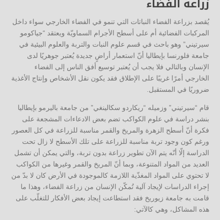
زراعة الفضاء
يُقصد بزراعة الفضاء النباتات التي تنمو في الفضاء الخارجي سواء داخل
المركبات الفضائية أم على أسطح الأجرام السماويّة ويعتقد “جياكومو
سيرتيني” وهو باحث في قسم علوم النبات والتربة والعلوم البيئية في
جامعة فلورنسا بإيطاليا أنّ استعمار أراضٍ جديدة يُعتبر جوهريًا لدى
الإنسان وبالتالي فلا يجب أن يُعتبر توسيع أفق الناس إلى الفضاء
الخارجي أمرًا غريبًا على الإطلاق فقد يكون نقل الأشخاص وإنتاج الأغذية
ضروريًا في المستقبل.
قام “سيرتيني” وزميله “ريكاردو سكالينغي” من جامعة باليرمو بإيطاليا
بنشر دراسة في علوم الكواكب تضم بعض الادعاءات المشجعة على
فكرة أنّ أسطح الزهرة والمريخ والقمر مناسبة للزراعة في كل العصور
ورغم كون وجود تربة مناسبة للزراعة على تلك الأسطح لا زال تحت
الدراسة إلّا أنّه يتم الآن تطوير زراعة بدون تربة، والتي يمكن أن تشمل
العديد من المواد المتنوعة، وبما أنّ المريخ والقمر وغيرها من الكواكب
لا تحتوي على المواد المغذّية اللازمة كالموجودة في الأرض كان لا بدّ من
إجراء الدراسات لإيجاد آلية تُمكّن الإنسان من زراعة الفضاء، وهذا ما
قامت به جامعة زيوريخ فقد استطاعت إيجاد بعض الأفكار للتغلّب على
هذه المشاكل، وهي كالآتي: