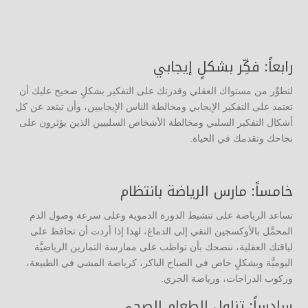
رابعاً: فكِّر بشكلٍ إيجابي
لتطوِّر من مستواك العقلي وقدرتك على التفكير بشكلٍ صحيح عليك أن
تعتمد على التفكير الإيجابي ومخالطة الناس الإيجابيين، وأن تبتعد عن كل
أشكال التفكير السلبي ومخالطة الأشخاص السلبيين الذين يؤثرون على
نجاحك وتقدمك في الحياة.
خامساً: مارس الرياضة بانتظام
تساعد الرياضة على تنشيط الدورة الدموية وعلى سرعة وصول الدم
المحمَّل بالأوكسجين النقي إلى الدماغ، لهذا إذا أردت أن تحافظ على
لياقتك العقلية، ننصحك بأن تواظب على ممارسة التمارين الرياضيَّة
اليوميَّة وبشكلٍ خاص في الصباح الباكر، كرياضة المشي في الطبيعة،
وركوب الدراجات، ورياضة الجري.
سادساً: تناول الطعام الصحي