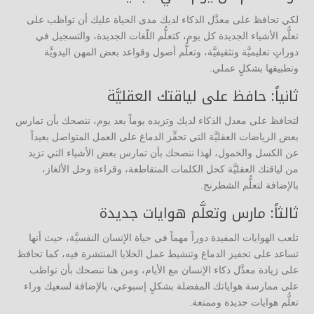
لكي تحافظ على معدَّل الذكاء لديك مدى الحياة عليك أن تواظب على
تعلُّم الأشياء الجديدة كل يوم، كتعلُّم اللّغات الجديدة، والتسجيل في
دوراتٍ تعليميَّة وتثقيفيَّة، وتعلُّم أصول وقواعد بعض المهن اليدويَّة
وتطبيقها بشكلٍ عملي.
ثانياً: حافظ على لياقتك العقليَّة
لتحافظ على معدل الذكاء لديك وتزيده يوماً بعد يوم، ننصحك بأن تمارس
بعض الرياضات العقليَّة التي تحفِّز الدماغ على العمل المتواصل بعيداً
عن الكسل والخمول، لهذا ننصحك بأن تمارس بعض الأشياء التي تزيد
من لياقتك العقليَّة كحل الكلمات المتقاطعة، وقراءة وحل الألغاز،
بالإضافة لتعلُّم الشطرنج.
ثالثاً: مارس وتعلَّم هوايات جديدة
تلعب الهوايات المفيدة دوراً مهماً في حياة الإنسان النفسيَّة، حيث أنها
تساعد على تحفيز الدماغ وتنشيط عمل الخلايا المنتشرة فيه، كما تحافظ
على زيادة معدَّل ذكاء الإنسان مع الأيام، ومن هنا ننصحك بأن تواظب
على ممارسة هواياتك المفضلة بشكلٍ إسبوعي، بالإضافة لسعيك وراء
تعلُّم هوايات جديدة وممتعة.