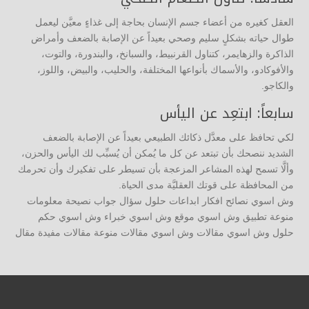
العقل كغيره من أعضاء جسم الإنسان بحاجة إلى غذاءٍ معيَّن ليعمل
طوال حياته بشكلٍ سليم وصحي بعيداً عن الإصابة بالضعف وأمراض
الذاكرة والزهايمر، كتناول القرنبيط، والسبانخ، والبندورة، والتوت،
والأفوكادو، والأسماك بأنواعها المختلفة، والحليب، والبيض، واللوز،
والكاجو.
سابعاً: ابتعِد عن اليأس
لكي تحافظ على معدَّل ذكائك الطبيعي بعيداً عن الإصابة بالضعف
الشديد ننصحك بأن تبتعد عن كل ما يُمكن أن يُسبِّب لك اليأس والحزن،
وألَّا تسمح لهذه المشاعر المزعجة بأن تسيطر على تفكيرك وأن تحرمك
من المحافظة على قوتك العقليَّة مدى الحياة.
وش اسوي نصائح افكار ابداعات حلول سؤال جواب نصيحة معلومات
منوعة تطبيق وش اسوي موقع وش اسوي خبراء وش اسوي حكم
حلول وش اسوي مقالات وش اسوي مقالات منوعة مقالات مفيدة مقال