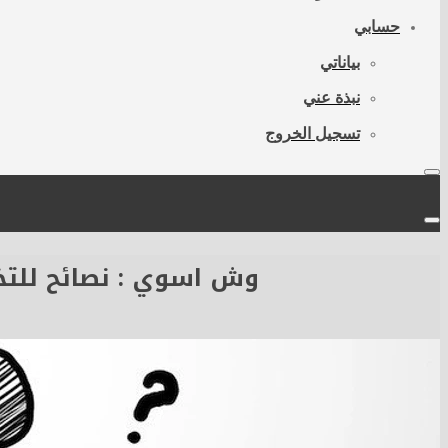
حسابي
بياناتي
نبذة عني
تسجيل الخروج
وش اسوي : نصائح للتخ