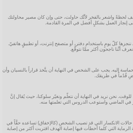
ل. قف لحظةً واشعر بالفخر لأنَّك حاولت، حتى وإن كان مصير محاولتك
 إلى إنجاز العمل بشكلٍ أفضل في المرة القادمة.
نجزها كلّ يومٍ باستخدام دفتر، أو متصفح إنترنت، أو تطبيقٍ هاتفيّ.
 أنَّنا ناجحون أكثر ممَّا نتوقَّع.
ماسة إليه. يجب على الشخص في النهاية أن يتَّخذ قراراً بالنسيان وأن
 قُدُماً في طريقك.
وقت. نحن نريد في النهاية أن نتعلّم ونغيّر سلوكنا، حيث يُقال إنَّ
كير في الماضي واستوعب الدروس التي تعلمتها منه.
بأنَّ حالات الانكسار التي قد تصيب الشخص (كالإخفاق) تساعده حقَّاً في
عبة الرماية التي كلما أخطأت فيها إصابة الهدف اقتربت أكثر من إصابة