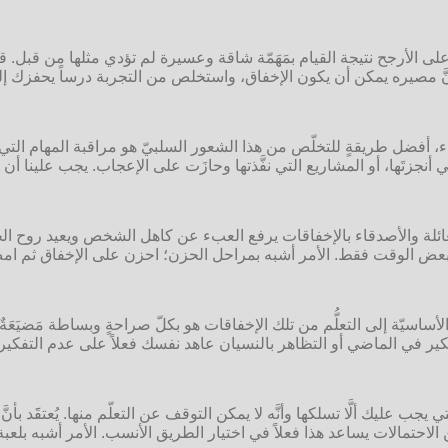
ان على الأرجح نتيجة القيام بمَهَمّة شاقة وعسيرة لم تؤدي مثلها من قب
تعلم أنَّ مصيره يمكن أن يكون الإخفاق، واستخلص من التجربة درساً يحفزك
اء، أفضل طريقةٍ للتخلّص من هذا الشعور السلبيّ هو مراقبة المهام التي ن
 أنجزتَها، أو المشاريع التي نفَّذتها وحازَت على الإعجاب. يجب علينا أن نعرف
العائلة والأصدقاء بالإخفاقات يرفع العبء عن كاهل الشخص ويعيد روح الح
بعض الوقت فقط. الأمر أشبه بمراحل الحزن؛ احزن على الإخفاق ثم امضِ
ساسيّة إلى التعلُّم من تلك الإخفاقات هو بكلّ صراحةٍ وبساطة مَضيَعَةٌ لل
لتفكير في الماضي أو التظاهر بالنسيان عاهد نفسك فعلاً على عدم التف
 يجب عليك ألَّا تسلكها وأنَّه لا يمكن التوقف عن التعلّم منها. يُعتقََد 
ين الاحتمالات يساعد هذا فعلاً في اختيار الطريق الأنسب. الأمر أشبه بل