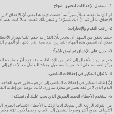
1- استعمل الإخفاقات لتحقيق النجاح:
لو كان ما تفعله عملاً يسيراً لما أخفقتَ فيه؛ هذا يعني أنّ الإخفاق ك
الإخفاق. تذكَّر كم أنَّ ذلك مُشرِّفٌ وافتخر بأنَّك فعلتَ عملاً كنت 
2- راقب التقدم والإنجازات:
حينما نخفق من السهل أن نشعر بأنَّ القَدَرَ قد حكم علينا بتكرار الأخط
يمكن أن تتضمن هذه المهام التمارين الرياضية التي أدَّيتَها، أو المهام التي
3- احزن على الإخفاق ثم امضِ قُدُماً:
يتعرض رواد الأعمال إلى كثيرٍ من الإخفاقات، وقد وُجِدَ أنَّ مصارحة 
يركز اهتمامه على الحاضر والمستقبل. يحتاج التعامل مع الإخفاق إلى 
4- لا تُطِل التفكير في إخفاقات الماضي:
إنَّ إطالة التفكير في إخفاقات الماضي إلى درجةٍ تتجاوز حدود الحاجة الأ
الندم الذي لا يرافقه تغيير هو مجرّد مناورة، لذلك عوضاً عن إطالة ا
5- استخدم الأخطاء لتحديد الطريق الذي يجب عليك أن تسلكه:
من الفوائد الرائعة التي يمنحك إيَّاها ارتكاب الأخطاء اكتشاف الطرق التي
اكتشاف طرقٍ أكثر وضوحاً للمُضِيِّ إلى الأمام، وحينما يكون ثمَّة ملاي