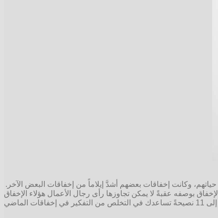
خلال حياتهم، وكانت إخفاقات بعضهم أشدَّ إيلاماً من إخفاقات البعض الآخر.
ى الإخفاق بوصفه عقبةً لا يمكن تجاوزها رأى رجال الأعمال هؤلاء الإخفاق
درساً ودليلاً أرشدهم إلى طريقٍ مختلف. كيف يستطيع المرء أن يتوقف عن التعامل مع الإخفاق بوصفه عثرةً؟ تابع معنا قراءة المقال لتتعرف إلى 11 نصيحةً تساعدك في التخلص من التفكير في إخفاقات الماضي