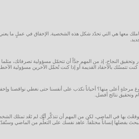
ك معها هي التي تحدّد شكل هذه الشخصية. الإخفاق في عملٍ ما يعني أنَّه
ديد.
مرار وتحقيق النجاح، إذ من المهم جدَّاً أن تتحمّل مسؤولية تصرفاتك، مثل
كنت تتمسّك بالأحقاد القديمة أو إذا كنت تُحمِّل الآخرين مسؤولية الآخطاء
لوغ مرحلةٍ أعلى منها؟ أحياناً نكذب على أنفسنا حتى نغطي نواقصنا وإخ
مام وتحقيق نتائج أفضل.
تَ بها في الماضي، لكن من المهم أن تتذكَّر أنَّك لم تَعُد تمتلك الشخ
َ بفضلها إنساناً مختلفاً. عاهد نفسك على التعلُّم من الماضي وستُقدّم