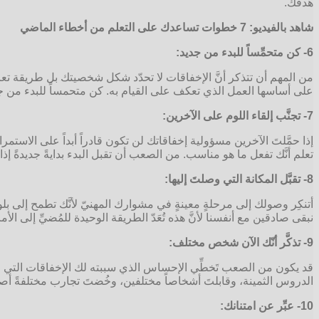
هدفك.
شاهد بالفيديو: 7 خطوات تساعدك على التعلم من أخطاء الماضي
6- كن متحمِّساً للبدء من جديد:
من المهم أن تتذكر أنَّ الإخفاقات لا تحدّد شكل شخصيتك بل طريقة تعامل
على أساسها العمل الذي تعكف على القيام به. كن متحمساً للبدء من ج
7- تجنَّب إلقاء اللوم على الآخرين:
إذا حمَّلتَ الآخرين مسؤولية إخفاقاتك لن تكون قادراً أبداً على الاست
تعلم أنَّك تفعل ما هو مناسب. من الصعب أن تقبل البدء بدايةً جديدةً إذا 
8- تقبَّل المكانة التي وصلتَ إليها:
أتنكِر وصولك إلى مرحلةٍ معينةٍ في مشوارك المهنيّ لأنَّك تطمح إلى ب
نبقى صادقين مع أنفسنا لأنَّ هذه تُعَدّ الطريقة الوحيدة للمُضيِّ إلى الأ
9- تذكَّر أنّك الآن شخص مختلف:
قد يكون من الصعب تَخطِّي الإحساس الذي سببته لك الإخفاقات التي وقعْ
الدروس الثمينة، وقابلتَ أشخاصاً مختلفين، وخُضتَ تجارب مختلفةً أصبحت
10- عبِّر عن امتنانك: