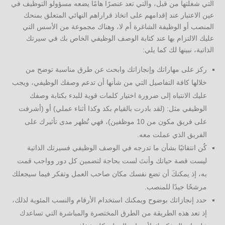
التي شغلتها من قبل، والتي تعد عنصرًا هامًا يضعه مسؤولو التوظيف في
عين الاعتبار عند إقدامهم على اتخاذ قراراهم النهائي المتعلق بمنحك
المنصب أو الوظيفة الشاغرة أم لا، وهناك مجموعة من الأسس التي
عليك الالتزام بها عند كتابة الوصف الوظيفي الخاص بك في سيرتك
الذاتية، نبينها لك كما يلي:
ركز على مهاراتك وإنجازاتك وابحث عن طرق مناسبة توضح من
خلالها كافة التفاصيل التي من شأنها أن تدعم وصفك الوظيفي، ويجب
عليك الانتباه إلى ضرورة اختيار كلمات قوية للبدء بكتابة وصفك
الوظيفي مثل: (لقد بادرت بالقيام بكذ وكذا أثناء عملي) أو (أشرفت
على فريق مكون من 10 موظفين)، فهي تُظهر مدى تأثيرك على
الفريق الذي عملت معه.
كُن انتقائيًا بشأن ما تدرجه في الوصف الوظيفي فسيرتك الذاتية
ليست قصة حياتك وأنتَ لست بحاجة لتضمين كل دور وواجب قمت
به، إذ يمكنكَ أن تضع نفسك مكان صاحب العمل وتفكر فيما سيجعلك
مرشحًا جيدًا للمنصب.
حدد إنجازاتك بوضوح ويمكنك استخدام الأرقام والنسب المئوية لذلك،
إذ تعد هذه الطريقة من الطرق المختصرة والمباشرة التي تساعدك