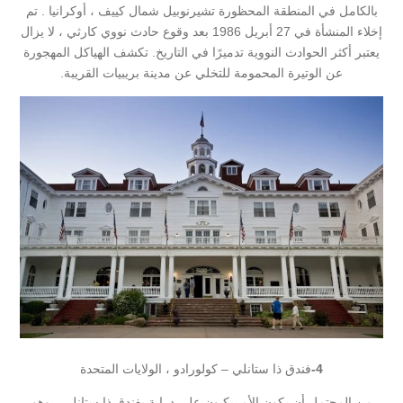
بالكامل في المنطقة المحظورة تشيرنوبيل شمال كييف ، أوكرانيا . تم
إخلاء المنشأة في 27 أبريل 1986 بعد وقوع حادث نووي كارثي ، لا يزال
يعتبر أكثر الحوادث النووية تدميرًا في التاريخ. تكشف الهياكل المهجورة
عن الوتيرة المحمومة للتخلي عن مدينة بريبيات القريبة.
4-
فندق ذا ستانلي – كولورادو ، الولايات المتحدة
من المحتمل أن يكون الأمريكيون على دراية بفندق ذا ستانلي ، وهو