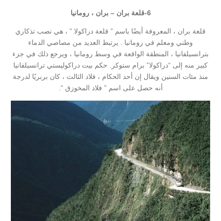
6-قلعة بران – بران ، رومانيا
قلعة بران ، المعروفة أيضًا باسم ” قلعة دراكولا ” ، هي نصب تذكاري
وطني ومعلم في رومانيا . يرتبط العديد من مصاصي الدماء
بترانسيلفانيا ، المنطقة الواقعة في وسط رومانيا ، ويرجع ذلك في جزء
كبير منه إلى “دراكولا” برام ستوكر. حكم بيت دراكوليستي ترانسيلفانيا
منذ مئات السنين ويقال إن أحد الحكام ، فلاد الثالث ، كان بربريًا لدرجة
أنه حصل على اسم ” فلاد المخوزق “.