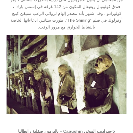
فندق كولونيال ريفيفال المكون من 142 غرفة في إستس بارك ،
كولورادو ، وقد اشتهر بأنه مصدر إلهام لروائي الرعب ستيفن كينج
أوفرلوك في فيلم “The Shining”. طورت ستانلي ادعاءاتها الخاصة
بالنشاط الخوارق مع مرور الوقت.
5-
سراديب الموتى Capuchin – باليرمو ، صقلية ، إيطاليا