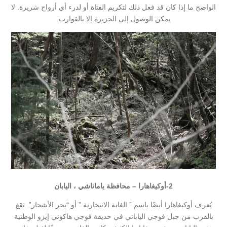
الواضح ما إذا كان قد فعل ذلك لتكريم الفتاة أو لدرء أي أرواح شريرة. لا
يمكن الوصول إلى الجزيرة إلا بالقوارب.
2-أوكيغاهارا – محافظة ياماناشي ، اليابان
يُعرف أوكيغاهارا أيضًا باسم ” الغابة الانتحارية ” أو “بحر الأشجار”. تقع
بالقرب من جبل فوجي الياباني في حديقة فوجي هاكوني إيزو الوطنية