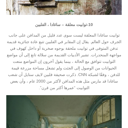
10-
توابيت معلقة – ساغادا ، الفلبين
توابيت ساغادا المعلقة ليست سوى عدد قليل من المدافن على جانب
الجرف حول العالم. يقال إن المقابر في الفلبين تتبع عادة جنائزية قديمة
تدفن المتوفى في توابيت ملحقة بوجوه صخرية أو داخل كهوف في
مواجهة المنحدرات. تشير الأدبيات القديمة من سلالة تانغ إلى أن مواضع
التوابيت تتوافق مع الحالة ، بينما يقول آخرون إن المواضع منعت
الحيوانات من الوصول إلى الجثث ولم تشغل مساحة مزرعة قيمة
للدفن ، وفقًا لشبكة CNN. ذكرت صحيفة فلبين لايف ستايل أن شعب
ساغادا قد مارس مثل هذه المدافن لأكثر من 2000 عام ، وأن بعض
التوابيت “عمرها أكثر من قرن”.