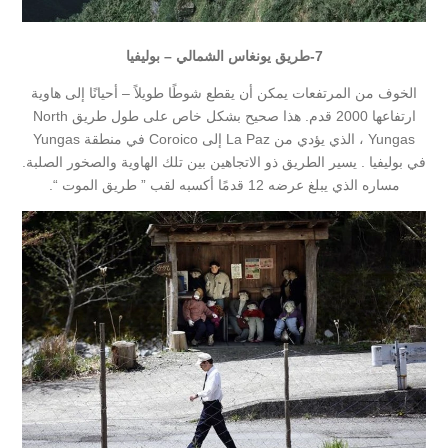
7-طريق يونغاس الشمالي – بوليفيا
الخوف من المرتفعات يمكن أن يقطع شوطًا طويلاً – أحيانًا إلى هاوية
ارتفاعها 2000 قدم. هذا صحيح بشكل خاص على طول طريق North
Yungas ، الذي يؤدي من La Paz إلى Coroico في منطقة Yungas
في بوليفيا . يسير الطريق ذو الاتجاهين بين تلك الهاوية والصخور الصلبة.
مساره الذي يبلغ عرضه 12 قدمًا أكسبه لقب ” طريق الموت “.