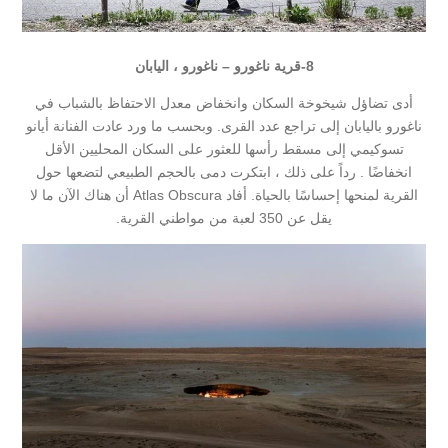
8-
قرية ناغورو – ناغورو ، اليابان
أدى تضاؤل ​​شيخوخة السكان وانخفاض معدل الاحتفاظ بالشباب في
ناغورو باليابان إلى تراجع عدد القرى. وبحسب ما ورد عادت الفنانة أيانو
تسوكيمي إلى مسقط رأسها للعثور على السكان المحليين الأقل
انخفاضًا . رداً على ذلك ، ابتكرت دمى بالحجم الطبيعي لتضعها حول
القرية لمنحها إحساسًا بالحياة. أفاد Atlas Obscura أن هناك الآن ما لا
يقل عن 350 لعبة من مواطني القرية.