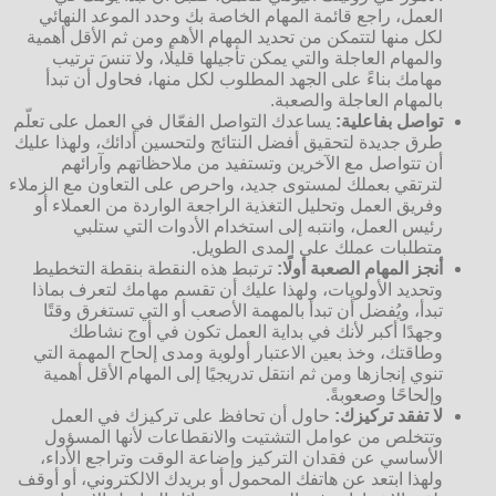
العمل، راجع قائمة المهام الخاصة بك وحدد الموعد النهائي
لكل منها لتتمكن من تحديد المهام الأهم ومن ثم الأقل أهمية
والمهام العاجلة والتي يمكن تأجيلها قليلًا، ولا تنسَ ترتيب
مهامك بناءً على الجهد المطلوب لكل منها، فحاول أن تبدأ
بالمهام العاجلة والصعبة.
تواصل بفاعلية:
يساعدك التواصل الفعّال في العمل على تعلّم
طرق جديدة لتحقيق أفضل النتائج ولتحسين أدائك، ولهذا عليك
أن تتواصل مع الآخرين وتستفيد من ملاحظاتهم وآرائهم
لترتقي بعملك لمستوى جديد، واحرص على التعاون مع الزملاء
وفريق العمل وتحليل التغذية الراجعة الواردة من العملاء أو
رئيس العمل، وانتبه إلى استخدام الأدوات التي ستلبي
متطلبات عملك على المدى الطويل.
أنجز المهام الصعبة أولًا:
ترتبط هذه النقطة بنقطة التخطيط
وتحديد الأولويات، ولهذا عليك أن تقسم مهامك لتعرف بماذا
تبدأ، ويُفضل أن تبدأ بالمهمة الأصعب أو التي تستغرق وقتًا
وجهدًا أكبر لأنك في بداية العمل تكون في أوج نشاطك
وطاقتك، وخذ بعين الاعتبار أولوية ومدى إلحاح المهمة التي
تنوي إنجازها ومن ثم انتقل تدريجيًا إلى المهام الأقل أهمية
وإلحاحًا وصعوبةً.
لا تفقد تركيزك:
حاول أن تحافظ على تركيزك في العمل
وتتخلص من عوامل التشتيت والانقطاعات لأنها المسؤول
الأساسي عن فقدان التركيز وإضاعة الوقت وتراجع الأداء،
ولهذا ابتعد عن هاتفك المحمول أو بريدك الالكتروني، أو أوقف