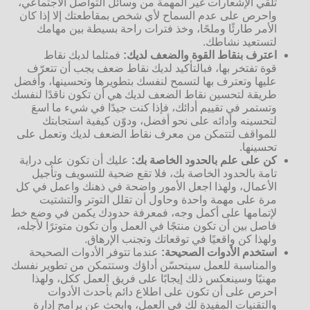
تلقي الإشعارات غير المهمة من وسائل التواصل الاجتماعي،
واحرص على عدم السماح لأي شخص بمقاطعتك إلا إذا كان
الأمر طارئًا وملحًا، وخذ فترات راحة بسيطة بين مهامك
لتستعيد نشاطك.
اعترف بنقاط القوة والضعف لديك:
فمثلما لديك نقاط
قوة تفتخر بها، فبالتأكيد لديك نقاط ضعف يجب أن تتعرّف
عليها وتعترف بها لتسمح لنفسك بتطويرها وتحسينها، وأفضل
طريقة لتحسين نقاط الضعف لديك هي أن تكون ناقدًا لنفسك
وتستمر في تقييم أدائك، فإذا كنت جيدًا في شيء ما اسعَ
لتحسينه وأدائه على نحو أفضل، ودوّن كيفية استجابتك
للمواقف لتتمكن من معرف نقاط الضعف لديك وتعمل على
تحسينها.
كن على علم بالحدود الخاصة بك:
عليك أن تكون على دراية
تامة بالحدود الخاصة بك، فلا تقع ضحية للتسويف وتأجيل
الأعمال، ولهذا اجعل الأمور واضحة في ذهنك واعمل في كل
مرة على مهمة واحدة وحاول أن تقلل التوتر والتشتيت
لإتمامها على أكمل وجه، فمعرفة حدودك يكمن في وضع خط
فاصل بين أن تكون منتجًا في العمل وأن تكون متوترًا لأجله،
ولهذا كن واقعيًا في توقعاتك وتجنب الإرهاق.
استخدم الأدوات الصحيحة:
عندما تتوفر الأدوات الصحيحة
والمناسبة للعمل سيتحسّن أداؤك وستتمكن من تطوير نفسك
مهنيًا وسينعكس ذلك إيجابًا على فريق العمل ككل، ولهذا
احرص على أن تكون على اطلاع دائم بأحدث الأدوات
والتقنيات المفيدة لك في العمل، وابحث عن برامج إدارة