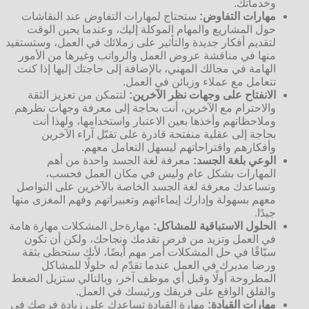
وخدماتك.
مهارات التفاوض:
ستحتاج لمهارات التفاوض عند النقاشات
حول المشاريع والمهام الموكلة إليك، وعندما يحين الوقت
لتقديم أفكار جديدة والتأثير على زملائك في العمل، وستستفيد
منها في مناقشة عروض العمل والرواتب وغيرها من الأمور
الهامة في مجالك المهني، بالإضافة إلى حاجتك إليها إذا كنت
تتعامل مع عملاء وزبائن في العمل.
الانفتاح على وجهات نظر الآخرين:
لتتمكن من تعزيز الثقة
والاحترام مع الآخرين، أنت بحاجة إلى معرفة وجهات نظرهم
وملاحظاتهم وأخذها بعين الاعتبار واستخدامها، ولهذا أنت
بحاجة إلى عقلية منفتحة قادرة على تقبّل آراء الآخرين
وأفكارهم واقتراحاتهم ليسهل التعامل معهم.
الوعي بلغة الجسد:
معرفة لغة الجسد واحدة من أهم
المهارات بشكل عام وليس في مكان العمل فحسب،
وتساعدك معرفة لغة الجسد الخاصة بالآخرين على التواصل
معهم بسهولة وإدارك إيماءاتهم وتعبيراتهم وفهم المغزى منها
جيدًا.
الحلول الاستباقية للمشاكل:
مهارةحل المشكلات مهارة هامة
في العمل وتزيد من فرص تقدمك ونجاحك، ولكن أن تكون
سبّاقًا في حل المشكلات أمر مهم أيضًا، لأنك ستحظى بثقة
ورضا مديرك في العمل عندما تقدّم له حلولًا للمشاكل
المطروحة أولًا وقبل أي موظف آخر، وبالتالي ستزيل الضغط
والقلق الواقع على فريقك ورئيسك في العمل.
مهارات القيادة:
مهارة القيادة تساعدك على زيادة فرصك في