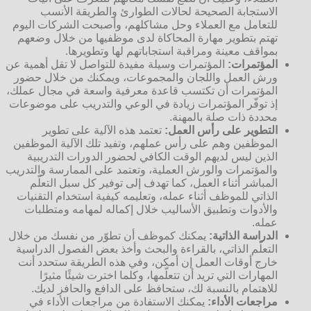
الاستجابة الصحيحة لحالات الطوارئ والطريقة الأنسب
للتعامل مع العملاء وحل مشاكلهم، وأصبحت الشركات اليوم
تهتم بتطوير مهارة المحاكاة لدى موظفيها من خلال وضعهم
بمواقف معينة ومراقبة استجاباتهم لها وتطويرها.
المؤتمرات:
المؤتمرات وسيلة مفيدة للتواصل لا تقل أهمية عن
ورش العمل واللجان والمجموعات، ويمكنك من خلال حضور
المؤتمرات أن تكتسب قاعدة معرفية واسعة في مجال عملك،
إذ توفّر المؤتمرات زيادة في الوعي والتدريب على موضوعات
محددة ذات صلة بالمهنة.
التطوير على رأس العمل:
تعتمد هذه الآلية على تطوير
الموظفين وهم على رأس عملهم، وتفيد تلك الآلية الموظفين
الذين ليس لديهم الوقت الكافي لحضور الدورات التدريبية
والمؤتمرات والورش العملية، وتعتمد على الممارسة والتدريب
المباشر أثناء العمل، كما تهدف إلى توفير كل سبل التعلّم
الذاتي للموظف أثناء عمله، وتعليمه كيفية استخدام التقنيات
والأدوات وتطبيق الأساليب خلال إكماله لمهامه ومتطلبات
عمله.
الدراسة الذاتية:
يمكنك كموظف أن تطوّر من نفسك من خلال
التعلّم الذاتي، بالقراءة والبحث وأخذ بعض الفصول الدراسية
خارج أوقات العمل إن أمكن، وفي هذه الطريقة ستحدد أنت
المهارات التي تريد أن تتعلّمها، وكلما اخترت شيئًا مثيرًا
للاهتمام بالنسبة لك، ستحافظ على الدافع والحافز لديك.
مراجعات الأداء:
يمكنك الاستفادة من مراجعات الأداء في