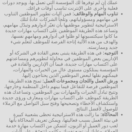
عملك إن لم توفرها لك المؤسسة التي تعمل بها، ويوجد دورات
فعلية وأخرى على الإنترنت تناسب أوقات فراغك.
تناوب المهام والوظائف:
فمن آليات تطوير الموظفين التناوب
في مهامهم ومسؤولياتهم، وتلجأ الشركات عادةً لتلك
الاستراتيجية لتطوير موظفيها بأن تغيّر أدوارهم وتبدّل مهامهم،
وتساعد هذه الطريقة الموظفين على اكتساب مهارات جديدة
ما كانوا سيكتسبونها لو ظلوا في أدوارهم ومهامهم نفسها،
والهدف من هذه الآلية إتاحة الفرصة للموظف لتعلّم شيء
جديد وممارسته.
التوجيه:
في هذه الطريقة يتبنى بعض القادة في الشركة أو
الإداريين بعض الموظفين في محاولة لتطويرهم ومساعدتهم
على اكتساب مهارات جديدة، فبما أن الإداريين والقادة في
المؤسسة يمتلكون مستوى عالٍ من الخبرات والمهارات،
فيمكنهم نقلها لبعض الموظفين الذين يحتاجون إليها.
ورش العمل واللجان ومجموعات العمل:
تمنح هذه الطريقة
الموظفين فرصة للتفاعل فيما بينهم داخل المنظمة وخارجها،
وتتيح تبادل الخبرات والمهارات بين الموظفين، وتساعدك هذه
الطريقة كموظف على اكتساب مهارات ومعارف ورؤى جديدة
واستكشاف الأخطاء وتصحيحها وفتح سبل التواصل مع الزملاء
للوصول لأفضل النتائج.
المحاكاة:
ما زالت هذه الاستراتيجية تحظى بشعبية كبيرة
في بيئة العمل بسبب فعاليتها، ويمكن تعريف المحاكاة بأنها
لعب دور العميل أو الزبون، لتتمكن من اكتساب مهارة خدمة
العملاء، وعليك أن تضع نفسك مكانهم لتتعرّف على آليات