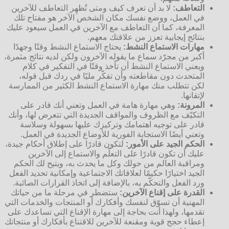
التعاطف:
لا بد أن تعرف كيف ومتى تُظهِر التعاطف للآخرين
في العمل، ووضع نفسك مكان الشخص الآخر هو مفتاح تلك
المعرفة، كما أن التعاطف مع الآخرين في العمل سيعود عليك
بنتائج إيجابية تعزز من علاقتك معهم.
مهارات الاستماع النشط:
يحتاج الاستماع النشط وقتًا وجهدًا
أكبر من مجرّد سماع ما يقوله الآخرون ولكن لديه نتائج مثمرة،
ويعني الاستماع النشط أن تأخذ وقتًا في التفكير في كلام
المتحدث دون مقاطعته وأن تفكّر مليًا في ردك قبل قوله،
لكن تتطلب منك مهارة الاستماع النشط الكثير من الممارسة
لإتقانها.
المرونة:
وهي مهارة هامة في العمل وتعني أنك قادر على
التكيّف مع الظروف والمواقف الجديدة التي تتعرض لها، وأنك
قادر على توجيه اهتمامك وتركيزك عليها بسهولة وسلاسة
وتعني أيضًا الاستجابة الفورية للأوضاع الجديدة في العمل.
الحكم الجيد على الأمور:
لتكون قادرًا على إطلاق أحكام جيدة،
عليك أن تكون قادرًا على التعلّم والاستماع إلى الآخرين
ومراقبة العالم من حولك وكل ما يحدث به، ويتيح لك الحكم
الجيد اختيارًا حكيمًا لعلاقاتك الاجتماعية وإمكانية تحديد الفعل
ورد الفعل والتحكّم به، بالإضافة إلى اتخاذ القرارات الصائبة.
القدرة على إقناع الآخرين:
ستضطر في مرحلة ما من حياتك
المهنية أن تسوّق لنفسك وأفكارك أو المنتجات والخدمات التي
تقدمها، ولهذا أنت بحاجة إلى مهارة الإقناع التي تساعدك على
إعطاء حجج قوية ومقنعة للآخرين للاقتناع بأفكارك أو منتجاتك