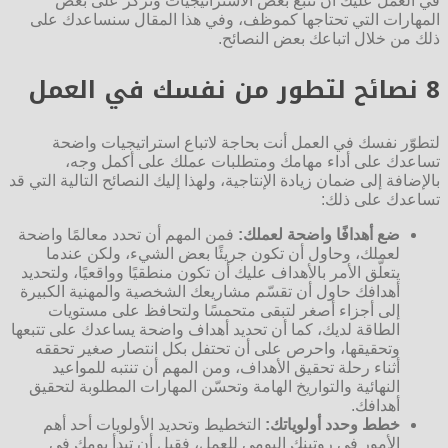
في العمل عليك أن تتبع بعض الاستراتيجيات وتركّز على بعض
المهارات التي تحتاجها كموظف، وفي هذا المقال سنساعدك على
ذلك من خلال اتباعك بعض النصائح.
8 نصائح لتطور من نفسك في العمل
لتطوّر نفسك في العمل أنت بحاجة لاتباع استراتيجيات واضحة
تساعدك على أداء مهامك ومتطلبات عملك على أكمل وجه،
بالإضافة إلى ضمان زيادة الإنتاجية، ولهذا إليك النصائح التالية التي قد
تساعدك على ذلك:
ضع أهدافًا واضحة لعملك:
فمن المهم أن تحدد معالمًا واضحة
لعملك، وحاول أن تكون جريئًا بعض الشيء، ولكن عندما
يتعلّق الأمر بالأهداف عليك أن تكون منطقيًا وواقعيًا، ولتحديد
أهدافك حاول أن تقسّم مشاريعك الشخصية والمهنية الكبيرة
إلى أجزاء أصغر لتبقى متحمسًا ولتحافظ على مستويات
الطاقة لديك، كما أن تحديد أهداف واضحة يساعدك على تتبعها
وتحقيقها، واحرص على أن تحتفل بكل انتصار صغير تحققه
أثناء رحلة تحقيق الأهداف، ومن المهم أن تنتبه للمواعيد
النهائية والتواريخ الهامة وتحسّن المهارات المطلوبة لتحقيق
أهدافك.
خطط وحدد أولوياتك:
التخطيط وتحديد الأولويات أحد أهم
الأمور في روتينك اليومي للعمل، فقبل أن تبدأ يومك في