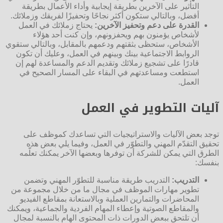
التأثير على الآخرين بطريقة إيجابية وأداء الأعمال بطريقة
أفضل، وبالتالي ستكون أكثر نجاحًا وتحفيزًا لفريقك وزملائك.
القدرة على دعم وتحفيز الآخرين:
يحتاج زملائك في العمل
لأشخاص يؤمنون بهم ويحفزونهم، وإن كنت أحد هؤلاء
الأشخاص، ستحظى بثقتهم ودعمهم بالمقابل، وبالتالي ستقوي
الروابط الاجتماعية بينك وبينهم في العمل، وعليك أن تكون
قادرًا على تشجيع زملائك وتقديم الدعم والمساعدة لهم إن
استطعت ومساعدتهم في البقاء على المسار الصحيح في
العمل.
آليات التطوير في العمل
توجد بعض الآليات والاستراتيجيات التي تساعدك كموظف على
تحقيق التقدّم المهني والتطوّر في العمل، وفيما يلي بعض هذه
الطرق التي يمكن للشركة أن توفرها وبعضها الآخر يمكنك تعلّمه
بنفسك:
التدريب:
التدريب طريقة مناسبة للتطوّر المهني وتضمن
تطوير مهارات الموظف في مجال ما من خلال مجموعة من
المحاضرات والتمارين العملية وبالاستعانة بمقاطع الفيديو
والمقاطع الصوتية وإعطاء المهام الفردية والجماعية، ويمكنك
أن تلتحق ببعض الدورات ذات المحتوى الهام بالنسبة لمجال